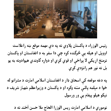
رئيس الوزراء د پاکستان پلاوي ته په دې مهمه موقع ښه راغلاست
اوویل او هيله يې څرګنده کړه چې دا سفر به د افغانستان او پاکستان
ترمنځ اړيکي لا پراخې او قوي کړي او دواړه ګاوندي هیوادونه به یو
بل ته نور هم رانزدې کړي
په دغه موقعه کې اسحاق ډار د افغانستان اسلامي امارت د مشرانو له
خوا د مېلمه پالنې مننه وکړه او د پاکستان د وزیراعظم شهباز شريف د
نېکو هيلو پيغام يې ور ورسول
نوموړي د اسلامي امارت ریس الوزرا الحاج ملا حسن آخند ته د