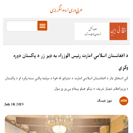
عربي
دری
اردو
انگریزی
د افغانستان اسلامي امارت رئيس الوزراء به ډیر زر د پاکستان دوره
وکړي
کې اسحاق ډار د افغانستان اسلامي امارت د مشرانو له خوا د مېلمه پالنې مننه وکړه او د پاکستان
د وزیراعظم شهباز شريف د نېکو هيلو پيغام يې ور ورسول
نېوز ډیسک
July 18, 2025