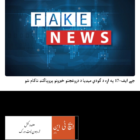
جے ایف-17 په اړه د ګودي میډیا د دروغجنو خبرونو پروپاګنډ ناکام شو