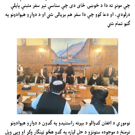
چې مونږ ته دا د خوښۍ ځای دی چې ستاسې تېر سفر مثبتې پايلې
درلودې، او دعا کوو چې دا سفر هم بريالی شي او د دواړو هیوادونو په
ګټو تمام شي
نوموړي د افغان کډوالو د بېرته راستنیدو په ګډون د دواړو هېوادونو
ترمنځ د موجوده ستونزو د حل لپاره په ګډو هڅو ټینګار وکړ او ويې ويل