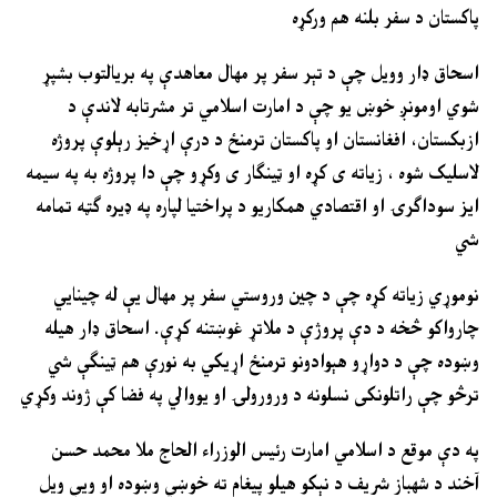
پاکستان د سفر بلنه هم ورکړه
اسحاق ډار وويل چې د تېر سفر پر مهال معاهدې په بریالتوب بشپړ
شوي اومونږ خوښ يو چې د امارت اسلامي تر مشرتابه لاندې د
ازبکستان، افغانستان او پاکستان ترمنځ د درې اړخيز رېلوې پروژه
لاسلیک شوه ، زیاته ی کړه او ټینګار ی وکړو چې دا پروژه به په سیمه
ایز سوداګرۍ او اقتصادي همکاریو د پراختيا لپاره په ډیره ګټه تمامه
شي
نوموړي زیاته کړه چې د چين وروستي سفر پر مهال يې له چينايي
چارواکو څخه د دې پروژې د ملاتړ غوښتنه کړې. اسحاق ډار هيله
وښوده چې د دواړو هېوادونو ترمنځ اړيکي به نورې هم ټينګې شي
ترڅو چې راتلونکی نسلونه د ورورولۍ او يووالي په فضا کې ژوند وکړي
په دې موقع د اسلامي امارت رئيس الوزراء الحاج ملا محمد حسن
آخند د شهباز شريف د نېکو هيلو پيغام ته خوښي وښوده او ويې ويل