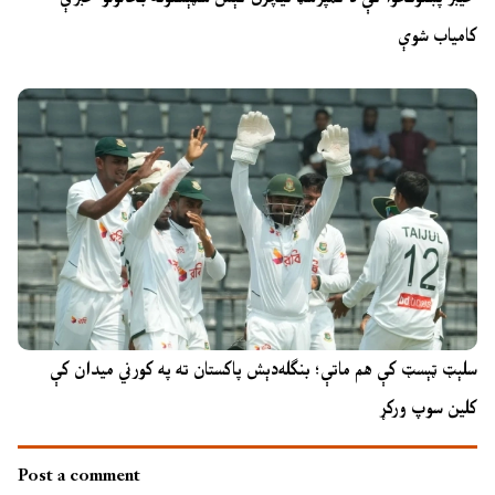
کامیاب شوې
سلېټ ټېسټ کې هم ماتې؛ بنګله‌دېش پاکستان ته په کورني میدان کې
کلین سوپ ورکړ
Post a comment