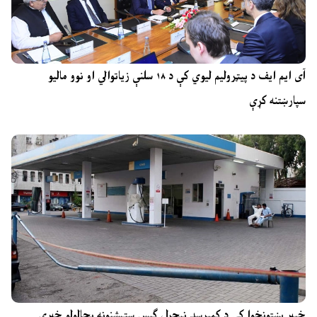
آی ایم ایف د پیټرولیم لیوي کې د ۱۸ سلنې زیاتوالي او نوو مالیو
سپارښتنه کړې
خیبر پښتونخوا کې د کمپرسډ نیچرل ګېس سټېشنونه بحالولو خبرې