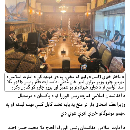
د باختر خبري آژانس د راپور له مخې، په دې غونډه کې د امارت اسلامي د
بهرنيو چارو وزير مولوي امير خان متقي، د صدارت دفتر رئيس ډاکټر ملا
عبد الواسع او د دواړو هېوادونو يو شمېر لوړ پوړو چارواکو ګډون وکړو
د افغانستان اسلامي امارت ریس الوزرا او د پاکستان د مرستيال
وزیراعظم اسحاق ډار تر منځ په پایه تخت کابل کښې مهمه لیدنه او په
مهمو موضوګانو خبرې اترې شوي دي.
د امارت اسلامي افغانستان رئيس الوزراء الحاج ملا محمد حسن آخند،