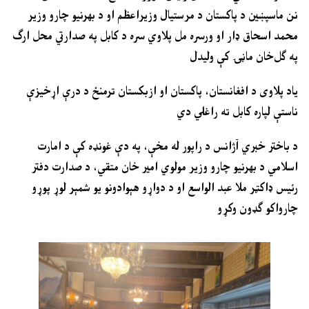
نن ماسپښين د پاکستان د مرستيال وزیراعظم او د بهرنيو چارو وزير
محمد اسحاق ډار او ورسره مل پلاوي سره د کابل په صدارتي محل ارګ
په ګل‌خان ماڼۍ کې ولیدل
ياد پلاوی د افغانستان، پاکستان او ازبکستان ترمنځ د درې اړخیزې
ناستې لپاره کابل ته راغلي دي
د باختر خبري آژانس د راپور له مخې، په دې غونډه کې د امارت
اسلامي د بهرنيو چارو وزير مولوي امير خان متقي، د صدارت دفتر
رئيس ډاکټر ملا عبد الواسع او د دواړو هېوادونو يو شمېر لوړ پوړو
چارواکو ګډون وکړو