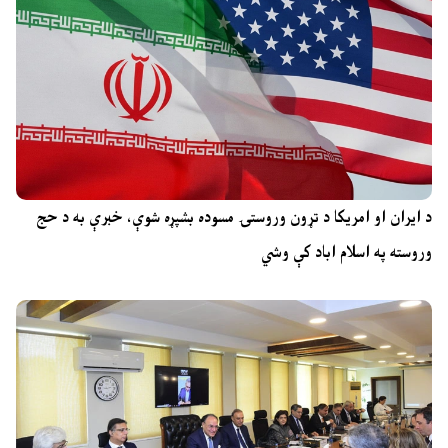
د ایران او امریکا د تړون وروستۍ مسوده بشپړه شوې، خبرې به د حج
وروسته په اسلام اباد کې وشي