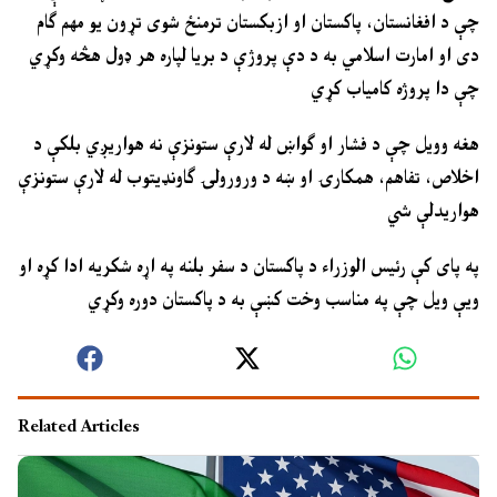
چې د افغانستان، پاکستان او ازبکستان ترمنځ شوی تړون يو مهم ګام
دی او امارت اسلامي به د دې پروژې د بريا لپاره هر ډول هڅه وکړي
چې دا پروژه کامیاب کړي
هغه وويل چې د فشار او ګواښ له لارې ستونزې نه هواریږي بلکې د
اخلاص، تفاهم، همکارۍ او ښه د ورورولۍ ګاونډيتوب له لارې ستونزې
هواریدلې شي
په پای کې رئيس الوزراء د پاکستان د سفر بلنه په اړه شکریه ادا کړه او
ويې ويل چې په مناسب وخت کښې به د پاکستان دوره وکړي
Related Articles