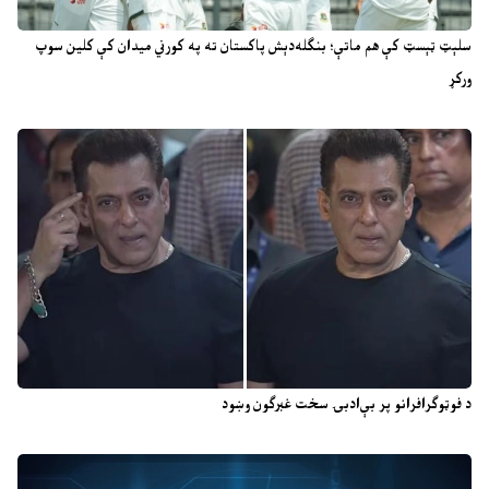
سلېټ ټېسټ کې هم ماتې؛ بنګله‌دېش پاکستان ته په کورني میدان کې کلین سوپ
ورکړ
د فوټوګرافرانو پر بې‌ادبۍ سخت غبرګون وښود