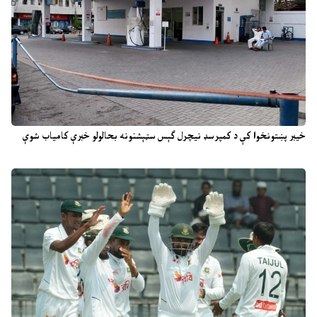
خیبر پښتونخوا کې د کمپرسډ نیچرل ګېس سټېشنونه بحالولو خبرې کامیاب شوې