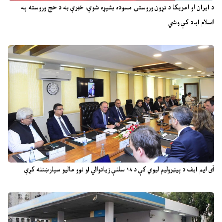
د ایران او امریکا د تړون وروستۍ مسوده بشپړه شوې، خبرې به د حج وروسته په
اسلام اباد کې وشي
آی ایم ایف د پیټرولیم لیوي کې د ۱۸ سلنې زیاتوالي او نوو مالیو سپارښتنه کړې