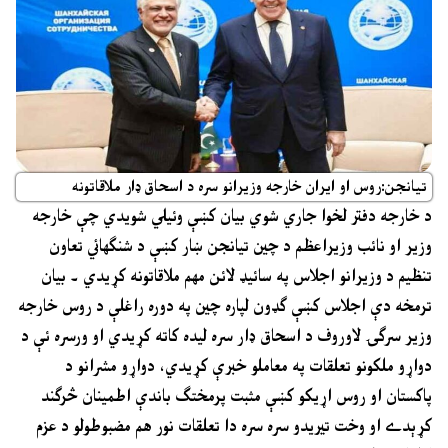
تيانجن:روس او ايران خارجه وزيرانو سره د اسحاق ډار ملاقاتونه
د خارجه دفتر لخوا جاري شوي بيان کښې وئيلي شويدي چې خارجه
وزير او نائب وزيراعظم د چين تيانجن ښار کښې د شنګهائي تعاون
تنظيم د وزيرانو اجلاس په سائيډ لائن مهم ملاقاتونه کړيدي ۔ بيان
ترمخه دې اجلاس کښې ګډون لپاره چين په دوره راغلې د روس خارجه
وزير سرګۍ لاوروف د اسحاق ډار سره ليده کاته کړيدي او ورسره ئې د
دواړو ملکونو تعلقات په معاملو خبرې کړيدي، دواړو مشرانو د
پاکستان او روس اړيکو کښې مثبت پرمختګ باندې اطمينان څرګند
کړېدے او وخت تيريدو سره سره دا تعلقات نور هم مضبوطولو د عزم