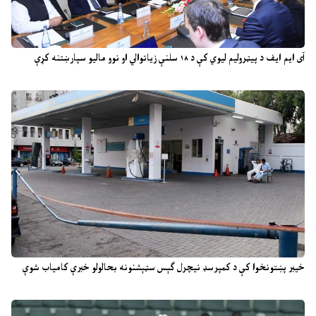
آی ایم ایف د پیټرولیم لیوي کې د ۱۸ سلنې زیاتوالي او نوو مالیو سپارښتنه کړې
خیبر پښتونخوا کې د کمپرسډ نیچرل ګېس سټېشنونه بحالولو خبرې کامیاب شوې