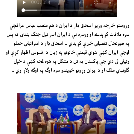
وروستو خارجه وزير اسحاق ډار د ايران د هم منصب عباس عراقچي
سره ملاقات کړېدے او ورسره ئې د ايران اسرائيل جنګ بندۍ نه پس
په صورتحال تفصيلي خبرې کړيدي ۔ اسحاق ډار د اسرائيلي حملو
لوجې ايران کښې شوي قيمتي ځانونو په زيان د افسوس اظهار کړې او
وئيلي ئي دي چې پاکستان به تل د مشکل په هره لمحه کښې د خپل
ګاونډي ملک او د ايران وړوڼو خويندو سره اوګه په اوګه ولاړ وي ۔