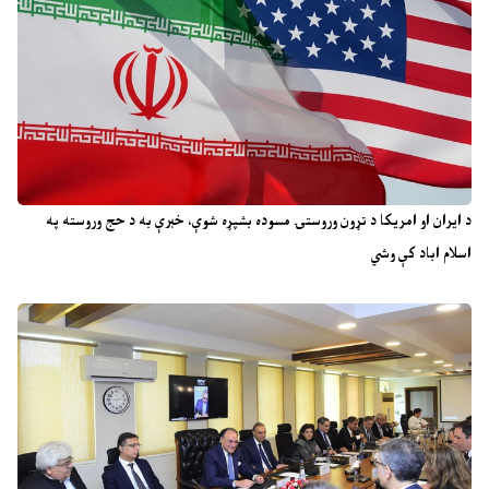
د ایران او امریکا د تړون وروستۍ مسوده بشپړه شوې، خبرې به د حج وروسته په
اسلام اباد کې وشي