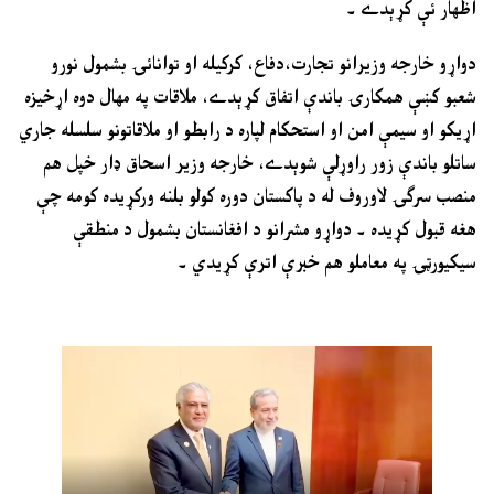
اظهار ئې کړېدے ۔
دواړو خارجه وزيرانو تجارت،دفاع، کرکيله او توانائۍ بشمول نورو
شعبو کښې همکارۍ باندې اتفاق کړېدے، ملاقات په مهال دوه اړخيزه
اړيکو او سيمې امن او استحکام لپاره د رابطو او ملاقاتونو سلسله جاري
ساتلو باندې زور راوړلې شوېدے، خارجه وزير اسحاق ډار خپل هم
منصب سرګۍ لاوروف له د پاکستان دوره کولو بلنه ورکړيده کومه چې
هغه قبول کړيده ۔ دواړو مشرانو د افغانستان بشمول د منطقې
سيکيورټۍ په معاملو هم خبرې اترې کړيدي ۔