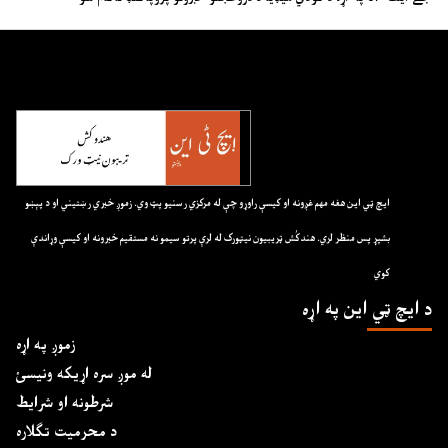
ايچ ټي اين هغه مهم غږونه او کيسې راوړو چې له مرکزي رسنيو پټ وي. زموږ خبري رښتيني او د پېښو
بشپړ پس منظر لري. هندکُش ټريبيون نيټورک له لرې پرتو سيمو نه مستقيم خبرونه او کيسې وړاندې
کوي
د ايچ ټي اين په اړه
زموږ په اړه
له موږ سره اړیکه ونیسئ
شرطونه او شرایط
د محرمیت تګلاره