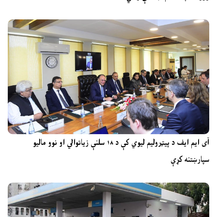
آی ایم ایف د پیټرولیم لیوي کې د ۱۸ سلنې زیاتوالي او نوو مالیو
سپارښتنه کړې