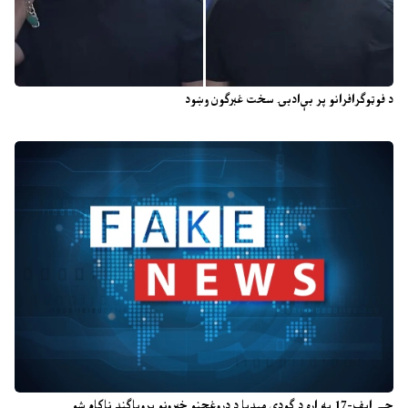
د فوټوګرافرانو پر بې‌ادبۍ سخت غبرګون وښود
جے ایف-17 په اړه د ګودي میډیا د دروغجنو خبرونو پروپاګنډ ناکام شو