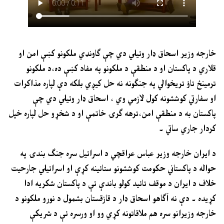
خارجه وزير اسحاق ډار وئيلي دي چې ګاونډي ملکونو کښې امن او
قلاري د پاکستان او د منطقې د ملکونو په مفاد کښې ده،د ملکونو
ترمينځ تاؤ تريخوالي په جنګونه نه حل کيږي بلکه دې لپاره مذاکرات
او سفارتي کوششونه کول لازمي وي ، اسحاق ډار وئيلي دي چې
پاکستان به د منطقې امن،ترهه ګرۍ خاتمې او د شخړو حل لپاره خپل
کردار جاري ساتي ۔
د ايران خارجه وزير عباس عراقچي د اسرائيل سره جنګ بندۍ په
حواله د پاکستاني حکومت کوششونو ستائينه کړې او اسرائيلي جارحيت
خلاف د ايران د موقف تائيد کولو باندې ئې د پاکستان شکريه ادا
کړيده ۔ دې نه آګاهو اسحاق ډار د قازقستان بشمول د نورو ملکونو د
خارجه وزيرانو سره هم ملاقاتونه کړي وو او ورسره ئې د شريکې