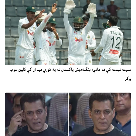
سلېټ ټېسټ کې هم ماتې؛ بنګله‌دېش پاکستان ته په کورني میدان کې کلین سوپ
ورکړ