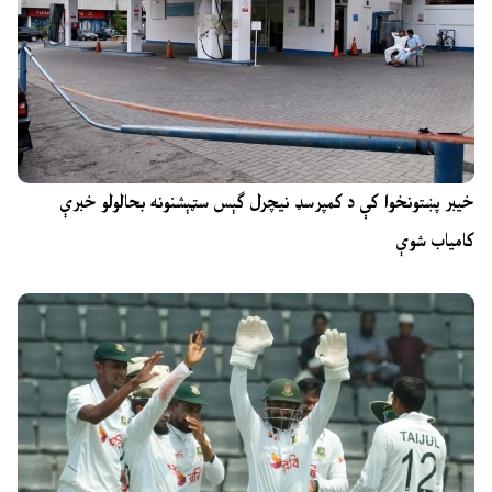
خیبر پښتونخوا کې د کمپرسډ نیچرل ګېس سټېشنونه بحالولو خبرې
کامیاب شوې