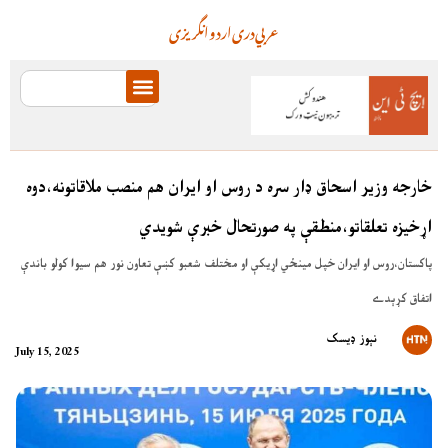
عربي
دری
اردو
انگریزی
خارجه وزير اسحاق ډار سره د روس او ايران هم منصب ملاقاتونه،دوه
اړخيزه تعلقاتو،منطقې په صورتحال خبرې شويدي
پاکستان،روس او ايران خپل مينځي اړيکې او مختلف شعبو کښې تعاون نور هم سيوا کولو باندې
اتفاق کړېدے
نېوز ډیسک
July 15, 2025