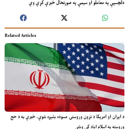
دلچسپې په معاملو او سيمې په صورتحال خبرې کړې وې
Related Articles
د ایران او امریکا د تړون وروستۍ مسوده بشپړه شوې، خبرې به د حج
وروسته په اسلام اباد کې وشي