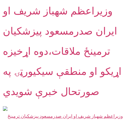
وزيراعظم شهباز شريف او
ايران صدرمسعود پيزشکيان
ترمينځ ملاقات،دوه اړخيزه
اړيکو او منطقې سيکيورټۍ په
صورتحال خبرې شويدي