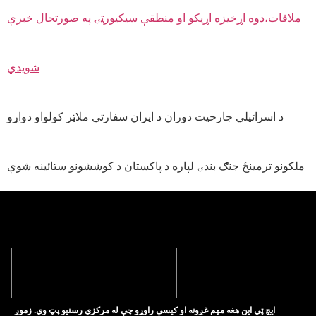
د اسرائيلي جارحيت دوران د ايران سفارتي ملاټر کولواو دواړو
ملکونو ترمينځ جنګ بندۍ لپاره د پاکستان د کوششونو ستائينه شوې
ايچ ټي اين هغه مهم غږونه او کيسې راوړو چې له مرکزي رسنيو پټ وي. زموږ