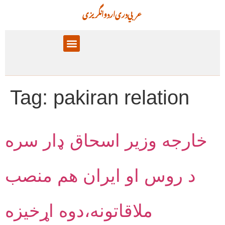
عربي
دری
اردو
انگریزی
پالیسۍ برخې
معلوماتي تحلیل
Tag:
pakiran relation
خارجه وزير اسحاق ډار سره
د روس او ايران هم منصب
ملاقاتونه،دوه اړخيزه