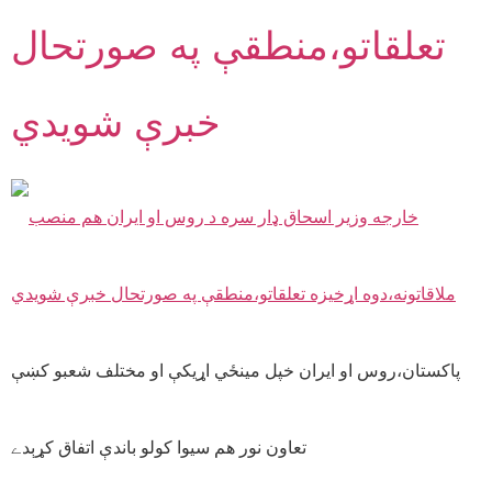
تعلقاتو،منطقې په صورتحال
خبرې شويدي
پاکستان،روس او ايران خپل مينځي اړيکې او مختلف شعبو کښې
تعاون نور هم سيوا کولو باندې اتفاق کړېدے