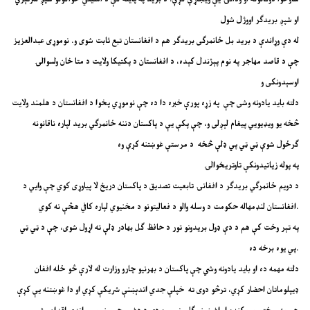
او شپږ بريدګر اووژل شول
له دې وړاندې د برید بل ځانمرګی بریدګر هم د افغانستان تبع ثابت شوی و. نوموړی عبدالعزيز
چې د قاصد مهاجر په نوم پېژندل کېده، د افغانستان د پکتیکا ولایت د متا خان ولسوالۍ
اوسېدونکی و
دلته باید یادونه وشی چې په زړه پورې خبره دا ده چې نوموړي پخوا د افغانستان د هلمند ولایت
څخه يو ويډيويي پيغام لېږلی و، چې پکې يې د پاکستان دننه ځانمرګي برید لپاره ناقانونه
ګرځول شوې ټي ټي پي ډلې څخه د مرستې غوښتنه کړې وه
په پوله زیاتیدونکې تاوتریخوالۍ
د دویم ځانمرګي بريدګر د افغانۍ تابعيت تصدیق د پاکستان دريځ لا پياوړی کوي چې وايي د
افغانستان لنډمهاله حکومت د وسله والو د فعالیتونو د مخنیوي لپاره کافي هڅې نه کوي.
په تېر وخت کې هم د دې ډول بریدونو تور د حافظ ګل بهادر ډلې ته اړول شوی، چې د ټي ټي
پي یوه برخه ده.
دلته مهمه ده او باید یادونه وشي چې پاکستان د بهرنیو چارو وزارت له لارې څو ځله افغان
ډيپلوماتان احضار کړي، ترڅو دوی ته خپلې جدي اندېښنې شريکې کړي او دا غوښتنه يې کړې