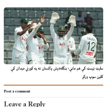
سلېټ ټېسټ کې هم ماتې؛ بنګله‌دېش پاکستان ته په کورني میدان کې
کلین سوپ ورکړ
Post a comment
Leave a Reply