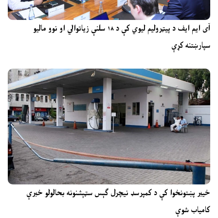
آی ایم ایف د پیټرولیم لیوي کې د ۱۸ سلنې زیاتوالي او نوو مالیو
سپارښتنه کړې
خیبر پښتونخوا کې د کمپرسډ نیچرل ګېس سټېشنونه بحالولو خبرې
کامیاب شوې