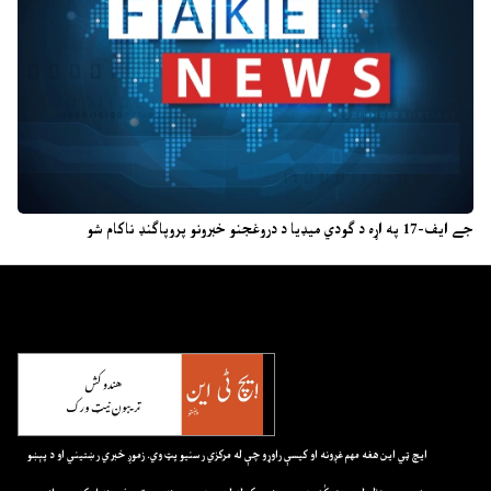
جے ایف-17 په اړه د ګودي میډیا د دروغجنو خبرونو پروپاګنډ ناکام شو
ايچ ټي اين هغه مهم غږونه او کيسې راوړو چې له مرکزي رسنيو پټ وي. زموږ خبري رښتيني او د پېښو