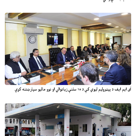
آی ایم ایف د پیټرولیم لیوي کې د ۱۸ سلنې زیاتوالي او نوو مالیو سپارښتنه کړې