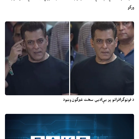
ورکړ
د فوټوګرافرانو پر بې‌ادبۍ سخت غبرګون وښود