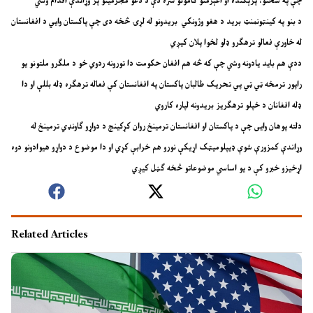
چې په سختو، پرېکنده او اغېزمنو ګامونو سره دې د دغو مجرمينو پر وړاندې اقدام وشي
د بنو په کینټونمنټ بريد د هغو وژونکي بریدونو له لړۍ څخه دی چې پاکستان وايي د افغانستان
له خاورې فعالو ترهګرو ډلو لخوا پلان کیږي
ددې هم باید یادونه وشي چې که څه هم افغان حکومت دا تورونه ردوي خو د ملګرو ملتونو یو
راپور ترمخه ټي ټي پي تحریک طالبان پاکستان په افغانستان کې فعاله ترهګره ډله بللې او دا
ډله افغانان د خپلو ترهګریز بریدونه لپاره کاروي
دلته پوهان وایی چې د پاکستان او افغانستان ترمینځ روان کړکینچ د دواړو ګاونډي ترمینځ له
وړاندې کمزورې شوې ډیپلومیټک اړیکې نورو هم خرابې کړي او دا موضوع د دواړو هیوادونو دوه
اړخیزو خبرو کې د یو اساسي موضوعاتو څخه ګڼل کیږي
Related Articles