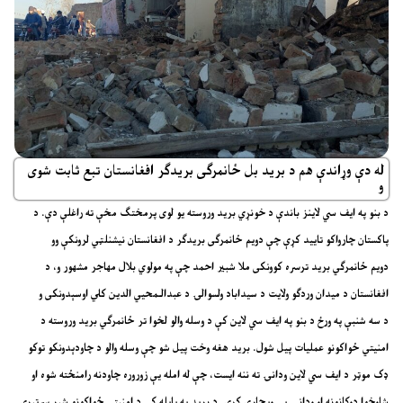
له دې وړاندې هم د برید بل ځانمرګی بریدګر افغانستان تبع ثابت شوی
و
د بنو په ایف سي لاينز باندې د خونړي برید وروسته یو لوی پرمختګ مخې ته راغلې دې. د
پاکستان چارواکو تاييد کړې چې دویم ځانمرګی بریدګر د افغانستان نیشنلټي لرونکې وو
دویم ځانمرګي برید ترسره کوونکی ملا شبير احمد چې په مولوي بلال مهاجر مشهور و، د
افغانستان د ميدان وردګو ولايت د سيداباد ولسوالۍ د عبدالـمحيي الدين کلي اوسېدونکی و
د سه شنبې په ورځ د بنو په ایف سي لاين کې د وسله والو لخوا تر ځانمرګي برید وروسته د
امنيتي ځواکونو عمليات پيل شول. بريد هغه وخت پيل شو چې وسله والو د چاودېدونکو توکو
ډک موټر د ایف سي لاين ودانۍ ته ننه ايست، چې له امله يې زوروره چاودنه رامنځته شوه او
شاوخوا دوکانونه او ودانۍ يې ويجاړې کړې. د برید په پايله کې د امنيتي ځواکونو شپږ سرتېري