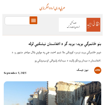
عربي
دری
اردو
انگریزی
بنو ځانمرګي برید: برید ګر د افغانستان نیشنلټي لرله
دویم ځانمرګي برید ترسره کوونکی ملا شبير احمد چې په مولوي بلال مهاجر مشهور و، د
افغانستان د ميدان وردګو ولايت د سيداباد ولسوالۍ اوسیدونکې وو.
نېوز ډیسک
September 5, 2025