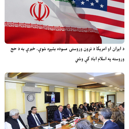
د ایران او امریکا د تړون وروستۍ مسوده بشپړه شوې، خبرې به د حج
وروسته په اسلام اباد کې وشي