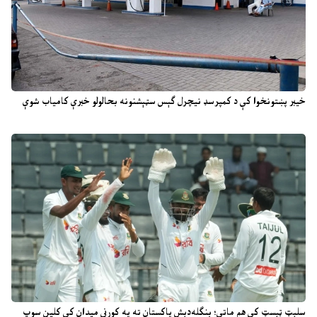
خیبر پښتونخوا کې د کمپرسډ نیچرل ګېس سټېشنونه بحالولو خبرې کامیاب شوې
سلېټ ټېسټ کې هم ماتې؛ بنګله‌دېش پاکستان ته په کورني میدان کې کلین سوپ