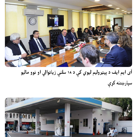
آی ایم ایف د پیټرولیم لیوي کې د ۱۸ سلنې زیاتوالي او نوو مالیو
سپارښتنه کړې