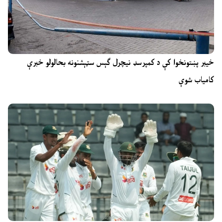
خیبر پښتونخوا کې د کمپرسډ نیچرل ګېس سټېشنونه بحالولو خبرې
کامیاب شوې