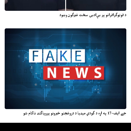
د فوټوګرافرانو پر بې‌ادبۍ سخت غبرګون وښود
جے ایف-17 په اړه د ګودي میډیا د دروغجنو خبرونو پروپاګنډ ناکام شو