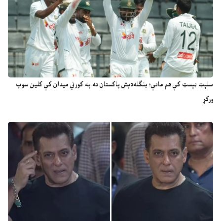
سلېټ ټېسټ کې هم ماتې؛ بنګله‌دېش پاکستان ته په کورني میدان کې کلین سوپ
ورکړ