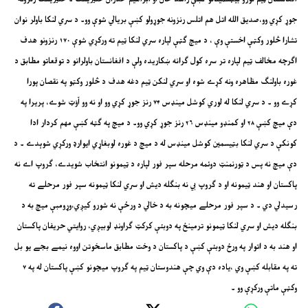
جوړ کړي وو،صديق الله اتل هم اتلس رنزونه جوړولو کښې بريالي شوې وو۔ د سري لنکا باولر نوان
تشارا څلور وکټې اخستې وې ، د ميچ ګټې لپاره سري لنکا ټيم ته ورکړي شوې ۱۷۰ رنزونو هدف
اګرچه مخالف ټيم لپاره تر سره کول ګرانه ښکاريده ولې د افغانستان باولرانو د توقعاتو مطابق د
غوره باولنګ مظاهره ونه کړے شوه او سري لنکن ټيم دغه هدف د څلور وکټو په نقصان پورا
کړے وو ۔ د سري لنکا له لوري کوشل مينډس ۷۴ رنز جوړ کړي وو او نه وو آؤټ شوے، پريرا په
دې ميچ کښې ۲۸ او کمنډو مينډس ۲۶ رنز جوړ کړي وو۔ د ميچ په ګټه کښې مهم کردار ادا
کونکې د سري لنکا بټيسمين کوشل مينډس له د ميچ د غوره لوبغاړي ايوارډ ورکړي شوېدے ۔ د
دې ميچ نه پس د ټورنمنټ دوئمه مرحله سپر فور لپاره د ټيمونو انتخاب شويدے، ګروپ اے نه
پاکستان او هند ټيمونه او د ګروپ بي نه بنګله ديش او سري لنکا ټيمونه سپر فور مرحلے ته
رسيدلي دي ۔ د سپر فور مرحلے ميچونه به د خالي د ورځې نه شورو کيږي،وړومبې ميچ به د
بنګله ديش او سري لنکا ټيمونو ترمينځ په دوبئې کرکټ ګراونډ لوبيږي، روايتي حريفان پاکستان
او هند به د اتوار په ورځ دوبئې کښې د پاکستان د وخت مطابق ماسخوتن اووه نيمے بجے يو بل
ته په مقابله کښې وي ،ياده دې وي چې هندوستان ټيم په ګروپ ميچونو کښې پاکستان له په ۷
وکټې ماتې ورکړې وو ۔