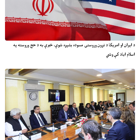
د ایران او امریکا د تړون وروستۍ مسوده بشپړه شوې، خبرې به د حج وروسته په
اسلام اباد کې وشي