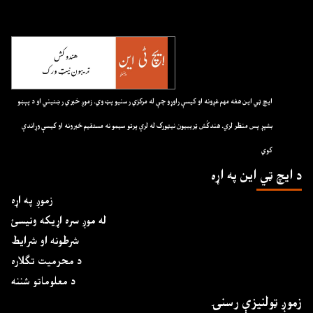
ايچ ټي اين هغه مهم غږونه او کيسې راوړو چې له مرکزي رسنيو پټ وي. زموږ خبري رښتيني او د پېښو
بشپړ پس منظر لري. هندکُش ټريبيون نيټورک له لرې پرتو سيمو نه مستقيم خبرونه او کيسې وړاندې
کوي
د ايچ ټي اين په اړه
زموږ په اړه
له موږ سره اړیکه ونیسئ
شرطونه او شرایط
د محرمیت تګلاره
د معلوماتو شننه
زموږ ټولنیزې رسنۍ