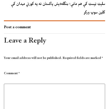
سلېټ ټېسټ کې هم ماتې؛ بنګله‌دېش پاکستان ته په کورني میدان کې
کلین سوپ ورکړ
Post a comment
Leave a Reply
Your email address will not be published.
Required fields are marked
*
Comment
*