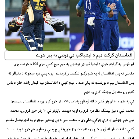
افغانستان کرکټ ټيم د ايشياکپ ټي ټوئنې نه بهر شوے
ابوظهبۍ په ګراونډ شوي د ايشيا کپ ټي ټوئنټي په مهم ميچ کښې سري لنکا د خونده ورې
مقابلې نه پس افغانستان له په شپږ وکټو شکست ورکړېدے ،پرله پسې دوه ميچونه د بائيللو نه
پس افغانستان ټيم د ټورنمنټ نه وتلي دے ۔ ميچ کښې د افغانستان ټيم کپتان راشد خان د ټاس
ګټلو وروسته اول بيټنګ کړي وو اوټيم
ئې په مقرره ۲۰ اورونو کښې د اته لوبغاړو په زيان ۱۶۹ رنز جوړ کړي وو، د افغانستان بيټسمين
محمد نبي د تيز بيټنګ مظاهره کړي وه او په دويشت باولونو ئې ۶۰ رنز جوړ کړي وو، محمد
نبي شپږ چهکے او درې چوکې وهلي وې ۔ محمد نبي د ټي ټوئنټي ميچونو په انټرنيشنل مقابلو
کښې د افغانستان له لورې شپږ زره نه زيات رنز جوړونکې وړومبې لوبغاړې هم جوړ شوېدے ۔ د
افغانستان ټيم نورو بيټسمينانو کښې راشد خان او ابراهيم ځدران څليريشت ۔ څليريشت رنزونه