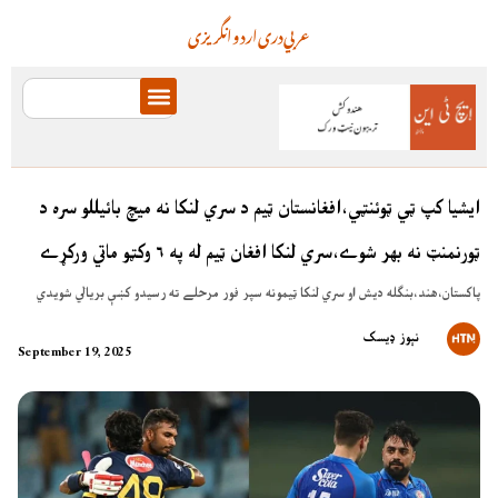
عربي
دری
اردو
انگریزی
ايشيا کپ ټي ټوئنټي،افغانستان ټيم د سري لنکا نه ميچ بائيللو سره د
ټورنمنټ نه بهر شوے،سري لنکا افغان ټيم له په ۶ وکټو ماتي ورکړے
پاکستان،هند،بنګله ديش او سري لنکا ټيمونه سپر فور مرحلے ته رسيدو کښې بريالي شويدي
نېوز ډیسک
September 19, 2025