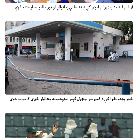
آی ایم ایف د پیټرولیم لیوي کې د ۱۸ سلنې زیاتوالي او نوو مالیو سپارښتنه کړې
خیبر پښتونخوا کې د کمپرسډ نیچرل ګېس سټېشنونه بحالولو خبرې کامیاب شوې