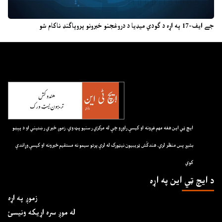
جے ایف-17 په اړه د ګودي میډیا د دروغجنو خبرونو پروپاګنډ ناکام شو
ايچ ټي اين هغه مهم غږونه او کيسې راوړو چې له مرکزي رسنيو پټ وي. زموږ خبري رښتيني او د پېښو
بشپړ پس منظر لري. هندکُش ټريبيون نيټورک له لرې پرتو سيمو نه مستقيم خبرونه او کيسې وړاندې
کوي
د ايچ ټي اين په اړه
زموږ په اړه
له موږ سره اړیکه ونیسئ