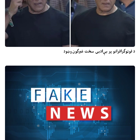
د فوټوګرافرانو پر بې‌ادبۍ سخت غبرګون وښود