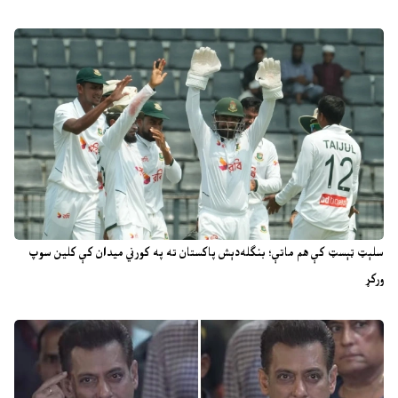
سلېټ ټېسټ کې هم ماتې؛ بنګله‌دېش پاکستان ته په کورني میدان کې کلین سوپ
ورکړ