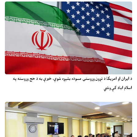
د ایران او امریکا د تړون وروستۍ مسوده بشپړه شوې، خبرې به د حج وروسته په
اسلام اباد کې وشي