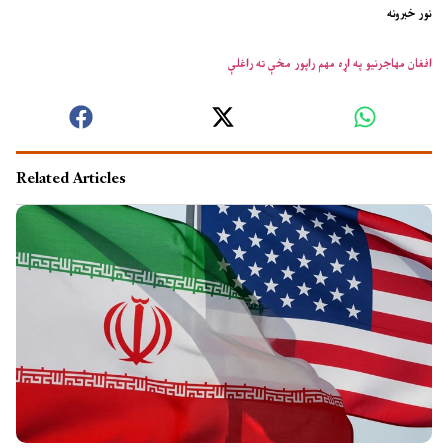
نور خبرونه
افغان مهاجرنیو په اړه مهم راپور مخې ته راغلې
Related Articles