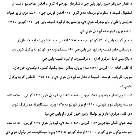
د افغان چارواکو خپور راپور وایی چې د ننګرهار ،تورخم له لارې د افغان مهاجرنیو د ثبت او
اسقتبال کمیټه د معلوماتو ترمخه ددې لارې ۱۱۵۰ افغان کورنۍ چې ۷۰۰۸ تنه غړی ی وو هیواد
ته واپس راغلي او بایومیټرک شوي دي، ټرانسپورټ او لېږد کمیټه وایی چې ۱۱۵۰ کورنۍ ، ۶۲۲۹
تنه نورو ولایتونو ته لیږدول شوي دي. :
د مالي کمیټه وایی له ۸۳۱ کورنیو سره ۶٬۷۸۸٬۰۰۰ افغانۍ مرسته شوې ده او د خدماتي او
روغتیايي چارو کمېټه په راپور کې وایی چې ۹۹۷ سیمکارتونه دې کورنیو ته ورکړل شوي دي.
د پلازمینې کابل مرکزي اداره ، د ټرانسپورټ او لیږد کمیټه وایی چې
له کابل څخه ۳۶۱ کورنۍ (۱۸۲۲ تنه) پروان، بغلان، بلخ، پکتیا، کندز، دایکنډي، جوزجان،
سرپل، فاریاب، خوست، کاپيسا او تخار ته لېږدول شوې دي او ۱٬۳۵۲٬۵۹۰ افغانۍ کرایه ورکړل
شوې ده.
ثبت شوي افغان مهاجرین ۱۶۸۷ کورنۍ، ۱۰۲۸۸ تنه دي، لیږدول شوې ۱۶۲۵ کورنۍ، ۸۷۶۵ تنه،
مرسته ورکړل شوې کورنۍ، ۱۳۶۱ او ټولو کورنیو ته ۱۲۳۵ ویړیا سیمکارتونه هم ورکړل شوي
دي.کابل مرکزي ادارې یو ټولټال راپور خپور کړې ، او وایی چې ټول
ثبت شوي افغان مهاجرین ۱۶۸۷ کورنۍ، ۱۰۲۸۸ تنه دي، لیږدول شوې ۱۶۲۵ کورنۍ، ۸۷۶۵ تنه،
مرسته ورکړل شوې کورنۍ، ۱۳۶۱ او ټولو کورنیو ته ۱۲۳۵ ویړیا سیمکارتونه هم ورکړل شوي دي.