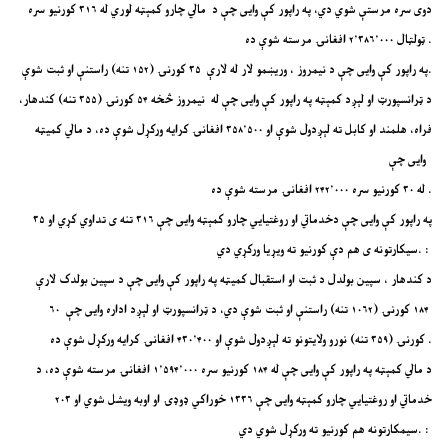
دوی سره مرستې شوي دي، په راپور کې وایی چې د مالي چارو کمېټه لوري له ۳۱۶ کورنیو سره
ټولټال ۲٬۳۸۶٬۰۰۰ افغانۍ مرسته شوې ده .
په راپور کې وایی چې د نیمروز ، وریښمو لار له لارې ۳۵ کورنۍ (۱۵۲ تنه) راستنې او ثبت شوې.
د ټرانسپورټ او لېږد کمېټه په راپور کې وایی چې له نیمروز څخه ۵۴ کورنۍ (۳۵۵ تنه) کندهار،
فراه، هلمند او کابل ته لېږدول شوې او ۳۵۸٬۵۰۰ افغانۍ کرایه ورکړل شوې ده، د مالي کمیټه
وایی چې
له ۳۰ کورنیو سره ۲۴۲٬۰۰۰ افغانۍ مرسته شوې ده .
په راپور کې وایی چې دخدماتي او روغتیايي چارو کمېټه وایی چې ۳۱۶ تنه ی تداوي کړي او ۳۵
سیکارتونه ی هم دې کورنیو ته ویړیا ورکړي دي. :
د کندهار ، سپین بولدل د ثبت او استقبال کمیټه په راپور کې وایی چې د سپین بولدک لارې
۱۸۴ کورنۍ (۱۰۶۲ تنه) راستنې او ثبت شوې دي، د ټرانسپورټ او لېږد اداره وایی چې ۶۰
کورنۍ (۳۵۹ تنه) نورو ولایتونو ته لېږدول شوې او ۴۳۰٬۴۰۰ افغانۍ کرایه ورکړل شوې ده .
د مالي کمېټه په راپور کې وایی چې له ۱۸۴ کورنیو سره ۱٬۵۹۴٬۰۰۰ افغانۍ مرسته شوې ده، د
خدماتي او روغتیايي چارو کمېټه وایی چې ۱۳۳۶ خوراکي ډوډۍ او اوبه ویشل شوي او ۲۰۳
سیمکارتونه هم کورنیو ته ورکړل شوي دي. :