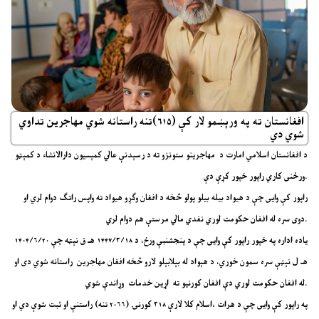
افغانستان ته په ورېښمو لار کې (۶۱۵)تنه راستانه شوي مهاجرین تداوي
شوي دي
د افغانستان اسلامي امارت د مهاجرینو ستونزو ته د رسېدنې عالي کمېسیون دارالانشاء د کمېټو
ورځنی کاري راپور خپور کړې دې.
راپور کې وایی چې د هیواد بیله بیلو پولو څخه د افغان وګړو هیواد ته واپس راتګ دوام لري او
دوی سره له افغان حکومت لوري نغدي مالي مرستې هم دوام لري.
یاده اداره په خپور راپور کې وایی چې د پنجشنبې ورځ، د ۱۴۴۷/۳/۱۸ هـ ق نېټه چې ۱۴۰۴/۶/۲۰
هـ ل نېټې سره سمون خوري، د هېواد له بېلابېلو لارو څخه افغان مهاجرین راستانه شوي دی او
له افغان حکومت لوري دې افغان کورنیو ته اړین خدمات وړاندې شوي.
په راپور کې وایی چې د هرات ،اسلام کلا لارې ۳۱۸ کورنۍ (۲۰۶۶ تنه) راستنې او ثبت شوې دي او