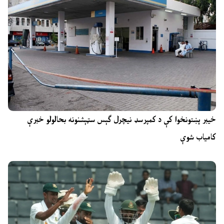
خیبر پښتونخوا کې د کمپرسډ نیچرل ګېس سټېشنونه بحالولو خبرې
کامیاب شوې