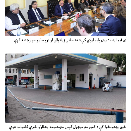
آی ایم ایف د پیټرولیم لیوي کې د ۱۸ سلنې زیاتوالي او نوو مالیو سپارښتنه کړې
خیبر پښتونخوا کې د کمپرسډ نیچرل ګېس سټېشنونه بحالولو خبرې کامیاب شوې