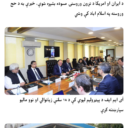
د ایران او امریکا د تړون وروستۍ مسوده بشپړه شوې، خبرې به د حج
وروسته په اسلام اباد کې وشي
آی ایم ایف د پیټرولیم لیوي کې د ۱۸ سلنې زیاتوالي او نوو مالیو
سپارښتنه کړې