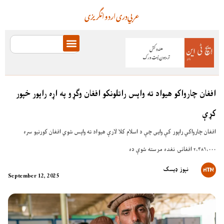
عربي
دری
اردو
انگریزی
افغان چارواکو هیواد ته واپس راتلونکو افغان وګړو په اړه راپور خپور
کړې
افغان چارواکي راپور کې وایی چې د اسلام کلا لارې هیواد ته واپس شوي افغان کورنیو سره
۲،۳۸۶،۰۰۰ افغانۍ نغده مرسته شوې ده
نېوز ډیسک
September 12, 2025