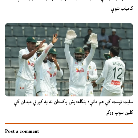
کامیاب شوې
سلېټ ټېسټ کې هم ماتې؛ بنګله‌دېش پاکستان ته په کورني میدان کې
کلین سوپ ورکړ
Post a comment