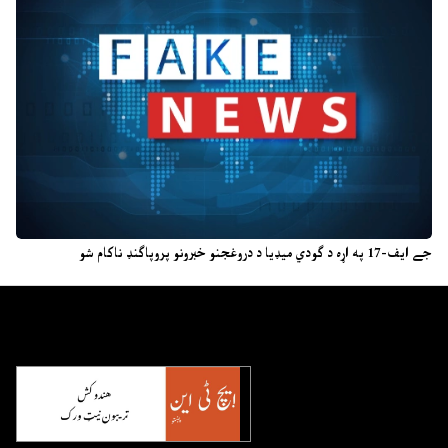
جے ایف-17 په اړه د ګودي میډیا د دروغجنو خبرونو پروپاګنډ ناکام شو