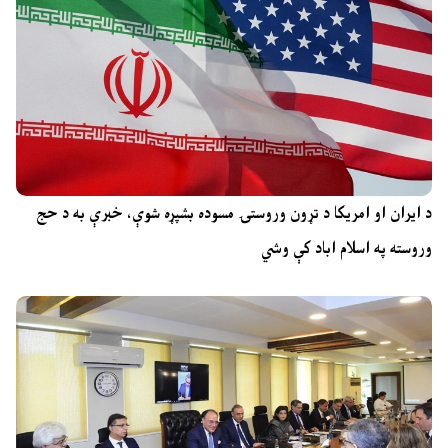
د ایران او امریکا د تړون وروستۍ مسوده بشپړه شوې، خبرې به د حج
وروسته په اسلام اباد کې وشي