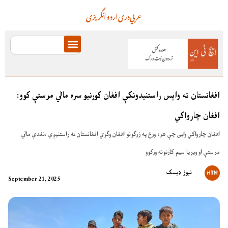
عربي
دری
اردو
انگریزی
افغانستان ته واپس راستنیدونکې افغان کورنیو سره مالي مرستې کوو:
افغان چارواکي
افغان چارواکي وایی چې هره ورځ په زرګونو افغان وګړي افغانستان ته راستنیږي ،نغدې مالي
مرستې او ویړیا سیم کارتونه ورکوو
نېوز ډیسک
September 21, 2025