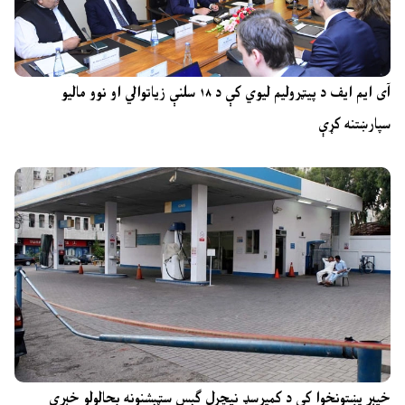
آی ایم ایف د پیټرولیم لیوي کې د ۱۸ سلنې زیاتوالي او نوو مالیو
سپارښتنه کړې
خیبر پښتونخوا کې د کمپرسډ نیچرل ګېس سټېشنونه بحالولو خبرې