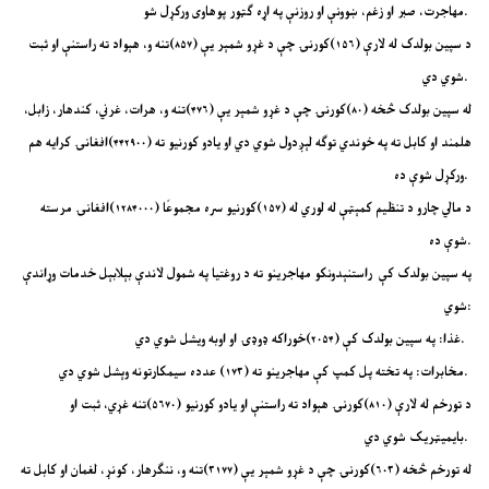
مهاجرت، صبر او زغم، ښوونې او روزنې په اړه ګټور پوهاوی ورکړل شو.
د سپین بولدک له لارې (۱۵۶)کورنۍ چې د غړو شمېر یې (۸۵۷)تنه و، هېواد ته راستنې او ثبت
شوي دي.
له سپین بولدک څخه (۸۰)کورنۍ چې د غړو شمېر یې (۴۷۶)تنه و، هرات، غرني، کندهار، زابل،
هلمند او کابل ته په خوندي توګه لېږدول شوي دي او یادو کورنیو ته (۴۴۲۹۰۰)افغانۍ کرایه هم
ورکړل شوې ده.
د مالي چارو د تنظیم کمېټې له لوري له (۱۵۷)کورنیو سره مجموعًا (۱۲۸۴۰۰۰)افغانۍ مرسته
شوې ده.
په سپین بولدک کې راستنېدونکو مهاجرینو ته د روغتیا په شمول لاندې بېلابېل خدمات وړاندې
شوي:
غذا: په سپین بولدک کې (۲۰۵۴)خوراکه ډوډۍ او اوبه ویشل شوي دي.
مخابرات: په تخته پل کمپ کې مهاجرینو ته (۱۷۳) عدده سیمکارتونه وېشل شوي دي.
د تورخم له لارې (۸۱۰)کورنۍ هېواد ته راستنې او یادو کورنیو (۵۶۷۰)تنه غړي، ثبت او
بایمیټریک شوي دي.
له تورخم څخه (۶۰۳)کورنۍ چې د غړو شمېر یې (۳۱۷۷)تنه و، ننګرهار، کونړ، لغمان او کابل ته