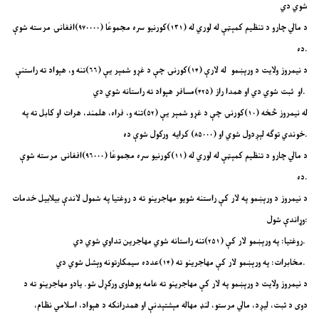
شوي دي
د مالي چارو د تنظیم کمېټې له لوري له (۱۳۱)کورنیو سره مجموعًا (۹۷۰۰۰۰)افغانۍ مرسته شوې
ده.
د نیمروز ولایت د ورېښمو له لارې (۱۴)کورنۍ چې د غړو شمېر یې (۶۶)تنه و، هېواد ته راستنې
او ثبت شوي دي او همدا راز (۴۲۵)مسافر هېواد ته راستانه شوي دي.
له نیمروز څخه (۱۰)کورنۍ چې د غړو شمېر یې (۵۲)تنه و، فراه، هلمند، هرات او کابل ته په
خوندي توګه لېږدول شوي او (۸۵۰۰۰) کرایه ورکول شوې ده.
د مالي چارو د تنظیم کمېټې له لوري له (۱۱)کورنیو سره مجموعًا (۹۶۰۰۰)افغانۍ مرسته شوې
ده.
د نیمروز د ورېښمو په لار کې راستنه شویو مهاجرینو ته د روغتیا په شمول لاندې بیلابیل خدمات
وړاندې شول:
روغتیا: په ورېښمو لار کې (۲۵۱)تنه راستانه شوي مهاجرین تداوي شوي دي.
مخابرات: په ورېښمو لار کې مهاجرینو ته (۱۴)عدده سیمکارتونه وېشل شوي دي.
د نیمروز ولایت د ورېښمو په لار کې مهاجرینو ته عامه پوهاوی ورکړل شو. یادو مهاجرینو ته د
دوی د ثبت، لیږد، مالي مرستو، لنډ مهاله مېشتېدنې او همدرانکه د هېواد، اسلامي نظام،