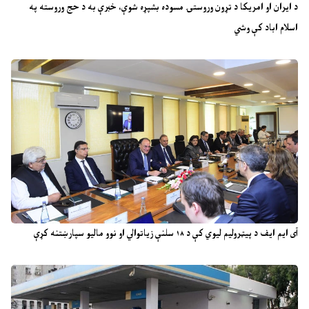
د ایران او امریکا د تړون وروستۍ مسوده بشپړه شوې، خبرې به د حج وروسته په
اسلام اباد کې وشي
آی ایم ایف د پیټرولیم لیوي کې د ۱۸ سلنې زیاتوالي او نوو مالیو سپارښتنه کړې