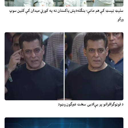
سلېټ ټېسټ کې هم ماتې؛ بنګله‌دېش پاکستان ته په کورني میدان کې کلین سوپ
ورکړ
د فوټوګرافرانو پر بې‌ادبۍ سخت غبرګون وښود