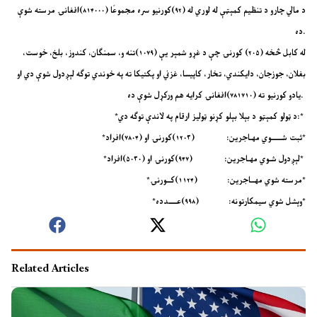
د مالي چارو د تنظیم کمېټې له لوري له (۹۲)کورنیو سره مجموعًا (۸۱۴۰۰۰)افغانۍ مرسته شوې
ده.
له کابل څخه (۲۰۵)‍ کورنۍ چې د غړو شمېر یې (۱۰۷۹)تنه و، سمنګان، کندوز، بلخ، خوست،
بغلان، جوزجان، دایکندي، تخار، کاپیسا، غزني او پکتیکا ته په خوندي توګه لېږدول شوې دي او
یادو کورنیو ته (۷۸۱۷۱۰)افغانۍ کرایه هم ورکړل شوې ده.
*د ټولو کمېټو د بېلا بېلو کړنو ټولیز ارقام په لاندې توګه دي:*
*ثبت شـــــوي مهـاجرین: (۱۲۰۳)کورنۍ او (۷۸۰۴)افراد*
*لېږدول شـوي مهـاجرین: (۹۴۷)کورنۍ او (۵۰۳۰)افراد*
*مرسته شوي مهــاجرین: (۱۱۲۴)کــورنۍ*
*وېشل شوي سیمکارتونه: (۹۹۸)عــــدده*
Related Articles