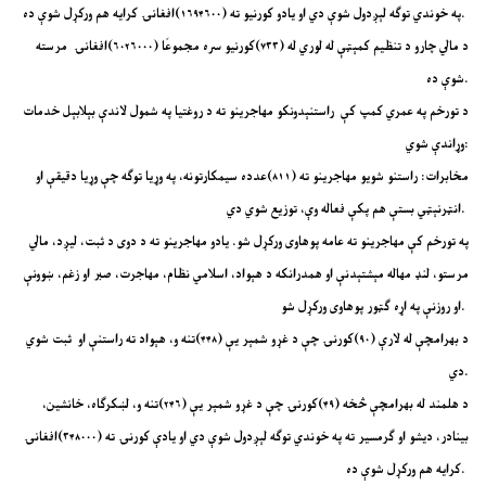
په خوندي توګه لېږدول شوې دي او یادو کورنیو ته (۱۶۹۴۶۰۰)افغانۍ کرایه هم ورکړل شوې ده.
د مالي چارو د تنظیم کمېټې له لوري له (۷۳۳)کورنیو سره مجموعًا (۶۰۲۶۰۰۰)افغانۍ مرسته
شوې ده.
د تورخم په عمري کمپ کې راستنېدونکو مهاجرینو ته د روغتیا په شمول لاندې بېلابېل خدمات
وړاندې شوي:
مخابرات: راستنو شویو مهاجرینو ته (۸۱۱)عدده سیمکارتونه، په وړیا توګه چې وړیا دقیقې او
انټرنېټي بستې هم پکې فعاله وې، توزیع شوي دي.
په تورخم کې مهاجرینو ته عامه پوهاوی ورکړل شو. یادو مهاجرینو ته د دوی د ثبت، لیږد، مالي
مرستو، لنډ مهاله مېشتېدنې او همدرانکه د هېواد، اسلامي نظام، مهاجرت، صبر او زغم، ښوونې
او روزنې په اړه ګټور پوهاوی ورکړل شو.
د بهرامچې له لارې (۹۰)کورنۍ چې د غړو شمېر یې (۴۴۸)تنه و، هېواد ته راستنې او ثبت شوي
دي.
د هلمند له بهرامچې څخه (۴۹)کورنۍ چې د غړو شمېر یې (۲۴۶)تنه و، لښکرګاه، خانشین،
بینادر، دیشو او ګرمسیر ته په خوندي توګه لېږدول شوې دي او یادې کورنۍ ته (۳۴۸۰۰۰)افغانۍ
کرایه هم ورکړل شوې ده.