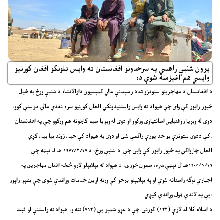
پرون شنبې راهسي په سرحدونو افغانستان ته واپس تلونکو افغان کورنیو
واپسي هم اغیزمنه شوې ده
د افغانستان د مهاجرینو ستونزو ته د رسېدنې عالي کمېسیون دارالانشاء د شنبې ورځ په خپل
خپور راپور کې وای چې هیواد ته واپس راستنیدونکي افغان کورنیو سره نغدې مالي مرستې کوو،
دوی له ویړیا روغتیایی اسانتیاوې ورکوو او دوی له ویړیا سیم کارتونه هم ورکوو چې په افغانستان
کې ددوی ستونزې یو حد پورې راکمې شی او دوی په هیواد کې خپل ژوند بیا پیل کړي.
افغان چارواکي په خپور راپور کې وایی چې د شنبې ورځ، د ۱۴۴۷/۳/۲۷ هـ قـ نېټه چې
۱۴۰۴/۶/۲۹هـ ل نېټې سره، سمون خوري، د هېواد له بېلابېلو لارو څخه افغان مهاجرین په
اجباري توګه راستانه شوي او په بېلابېلو برخو کې ورته اړین خدمات وړاندې شوي چې بشپړ راپور
یې په لاندې ډول وړاندې کیږي:
د اسلام کلا له لارې (۱۳۳) کورنۍ چې د غړو شمېر یې (۷۶۳) تنه و، هېواد ته راستنې او ثبت