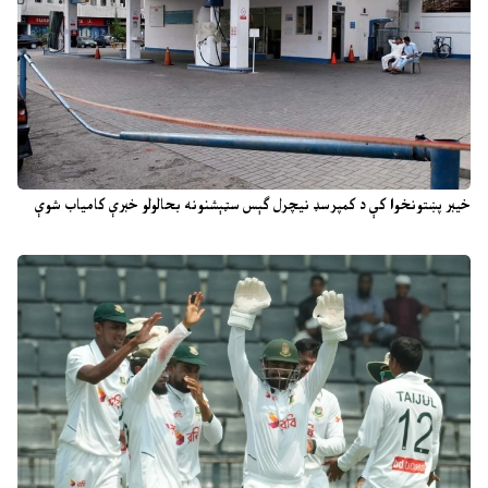
خیبر پښتونخوا کې د کمپرسډ نیچرل ګېس سټېشنونه بحالولو خبرې کامیاب شوې