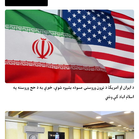
د ایران او امریکا د تړون وروستۍ مسوده بشپړه شوې، خبرې به د حج وروسته په
اسلام اباد کې وشي