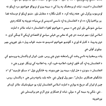
افغانستان د امنیت، ثبات او پرمختګ په رڼا کې د سیمه‌ ییزو او نړیوالو هېوادونو سره اړیکو ته
لومړیتوب ورکړل شي. هغه زیاته کړه، د کابل تګلاره د متقابل باور، مثبتو اړیکو او دوستانه فضا
پر پراختیا ولاړه ده او د افغانستان په اړه ناسمې اندېښنې او بې‌بنیاده تورونه په کلکه ردوي.
سیاسي شنونکي باور لري چې د سیمې د هېوادونو لخوا د افغانستان د ثبات ملاتړ د امارت
اسلامي لپاره مهم فرصت دی چې له مخې یې خپلې سیاسي او اقتصادي اړیکې لا ټینګې کړي. د
دوی په وینا، د کابل له لوري د ګاونډیو هېوادونو اندېښنو ته مثبت ځواب ویل د باور جوړونې بهیر
پیاوړی کولی شي.
یاده پرمختیا په داسې وخت کې رامنځته شوې چې روس، چین، ایران او پاکستان په وروستیو کې
د افغانستان په اړه ګډ څلور اړخیزه اعلامیه خپره کړه. په اعلامیه کې ټینګار شوی و چې د
افغانستان د ستونزو د حل لپاره سیمه‌ ییز جوړښتونه، په ځانګړي ډول “د مسکو فارمیټ” او “د
شانګهای همکارۍ سازمان”، مهم رول لوبولی شي. دلته باید یادونه وشی چې د پاکستان، روس،
چین او ایران ګډ دریځ نه یوازې د امارت اسلامي افغانستان لپاره یو دیپلوماتیک ملاتړ کېدای
شي، بلکې په سیمه کې د سولې، ثبات او همکارۍ نوې لارې هم پرانیستلی شي .
نورخبرونه