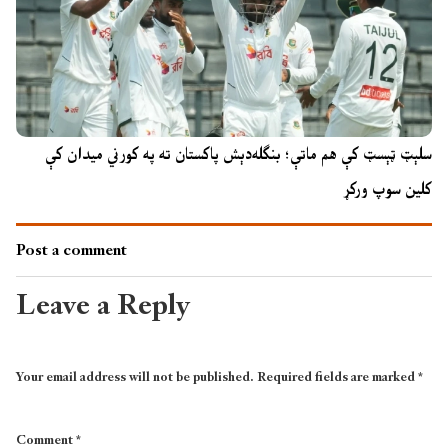
سلېټ ټېسټ کې هم ماتې؛ بنګله‌دېش پاکستان ته په کورني میدان کې
کلین سوپ ورکړ
Post a comment
Leave a Reply
Your email address will not be published.
Required fields are marked
*
Comment
*