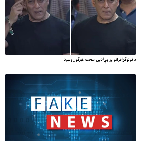
د فوټوګرافرانو پر بې‌ادبۍ سخت غبرګون وښود