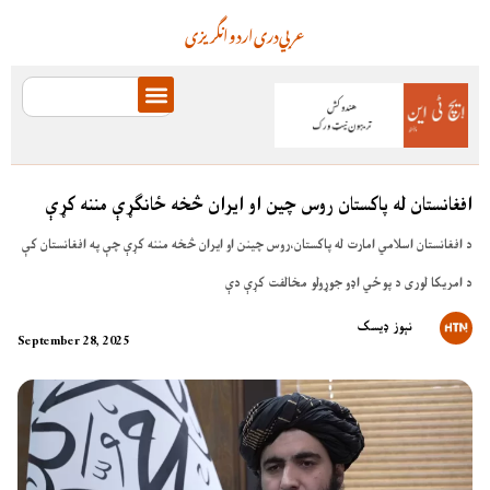
عربي
دری
اردو
انگریزی
افغانستان له پاکستان روس چین او ایران څخه ځانګړې مننه کړې
د افغانستان اسلامي امارت له پاکستان،روس چینن او ایران څخه مننه کړې چې په افغانستان کې
د امریکا لوری د پوځي اډو جوړولو مخالفت کړې دې
نېوز ډیسک
September 28, 2025