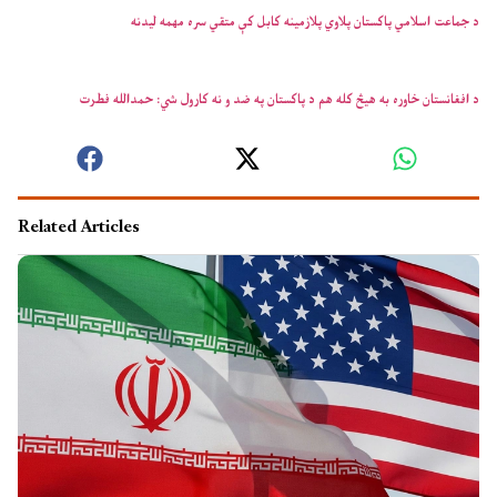
د جماعت اسلامي پاکستان پلاوي پلازمینه کابل کې متقي سره مهمه لیدنه
د افغانستان خاوره به هیڅ کله هم د پاکستان په ضد و نه کارول شي: حمدالله فطرت
Related Articles