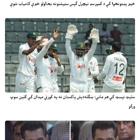
خیبر پښتونخوا کې د کمپرسډ نیچرل ګېس سټېشنونه بحالولو خبرې کامیاب شوې
سلېټ ټېسټ کې هم ماتې؛ بنګله‌دېش پاکستان ته په کورني میدان کې کلین سوپ
ورکړ