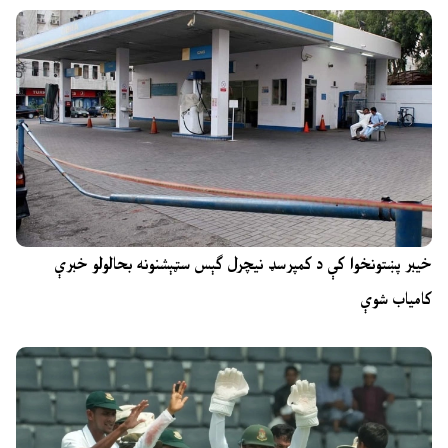
خیبر پښتونخوا کې د کمپرسډ نیچرل ګېس سټېشنونه بحالولو خبرې
کامیاب شوې