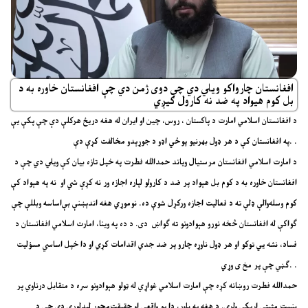
افغانستان چارواکو ویلي دي چې دوی ژمن دي چې افغانستان خاوره به د
بل کوم هیواد په ضد نه کارول کیږي
د افغانستان اسلامي امارت د پاکستان ، روس، چین او ایران له هغه دریځ هرکلې دې چې پکې یې
په افغانستان کې د هر ډول بهرنيو پوځي اډو د جوړېدو مخالفت کړې دې. .
د امارت اسلامي افغانستان مرستیال ویاند حمدالله فطرت په خپل تازه بیان کې ویلي دي چې د
افغانستان خاوره به د کوم بل هېواد پر ضد د کارولو لپاره اجازه ور نه کړې شي او نه په هېواد کې
کوم وسله‌والې ډلې ته د فعالیت اجازه ورکړل شوې ده. نوموړي هغه اندېښنې بې‌اساسه وبللې چې
ګواکې له افغانستان څخه نورو هېوادونو ته ګواښ دی. د ده په وینا، امارت اسلامي افغانستان د
فساد، نشه يي توکو او هر ډول ناوړه چارو پر ضد جدي اقدامات کړي او دا خپل اساسي مسؤلیت
ګڼي چې پر مخ ی وړي. .
حمدالله فطرت روښانه کړه چې امارت اسلامي غواړي له ټولو هېوادونو سره د متقابل درناوي پر
بنسټ مثبتې اړیکې ولري. د هغه په باور، دا یو واقعي او حقیقت‌محور لیدلوری دی چې د