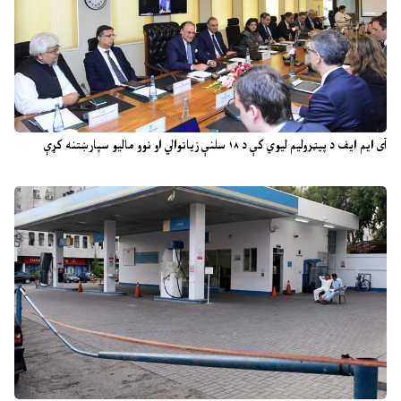
آی ایم ایف د پیټرولیم لیوي کې د ۱۸ سلنې زیاتوالي او نوو مالیو سپارښتنه کړې