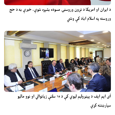
د ایران او امریکا د تړون وروستۍ مسوده بشپړه شوې، خبرې به د حج
وروسته په اسلام اباد کې وشي
آی ایم ایف د پیټرولیم لیوي کې د ۱۸ سلنې زیاتوالي او نوو مالیو
سپارښتنه کړې