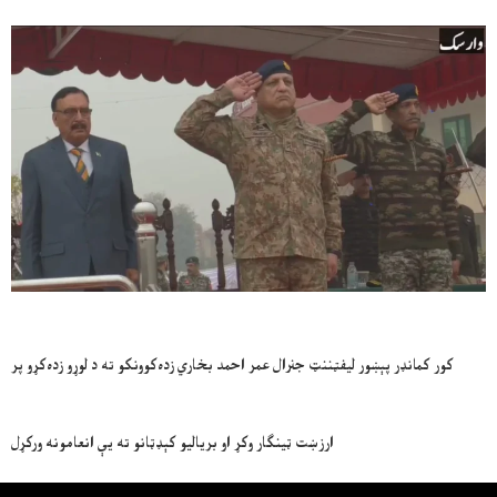
کور کمانډر پېښور لیفټننټ جنرال عمر احمد بخاري زده‌کوونکو ته د لوړو زده‌کړو پر
ارزښت ټینګار وکړ او بریالیو کېډټانو ته یې انعامونه ورکړل