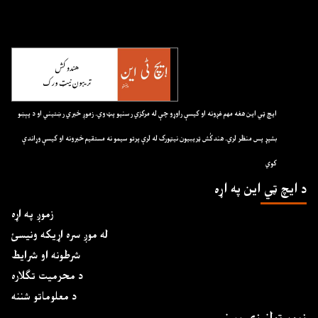
ايچ ټي اين هغه مهم غږونه او کيسې راوړو چې له مرکزي رسنيو پټ وي. زموږ خبري رښتيني او د پېښو
بشپړ پس منظر لري. هندکُش ټريبيون نيټورک له لرې پرتو سيمو نه مستقيم خبرونه او کيسې وړاندې
کوي
د ايچ ټي اين په اړه
زموږ په اړه
له موږ سره اړیکه ونیسئ
شرطونه او شرایط
د محرمیت تګلاره
د معلوماتو شننه
زموږ ټولنیزې رسنۍ