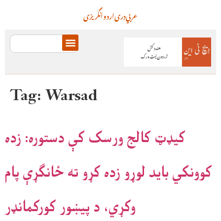
عربي
دری
اردو
انگریزی
Tag:
Warsad
کیډټ کالج ورسک کې دستوره: زده
کوونکي باید لوړو زده کړو ته ځانګړې پام
وکړي، د پیښور کورکمانډر