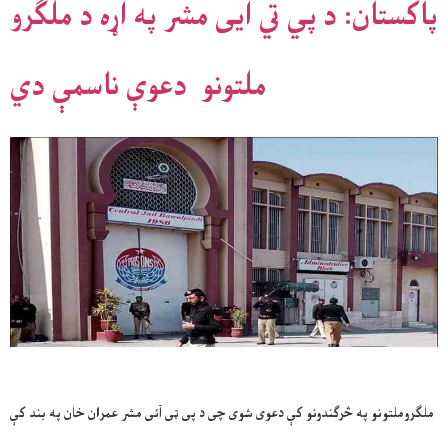
پاکستان: د پي تي آیی مشر په اړه د ملګرو
ملتونو دعوې ناسمې دي
ملګروملتونو په څرګندونو کې دعوی شوی چی د پی ټی آئی مشر عمران خان په بند کې