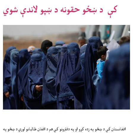
کې د ښځو حقونه د ښپو لاندې شوي
افغانستان کې د ښځو په زده کړو او په دفترونو کې هم د افغان طالبانو لوري د ښځو په