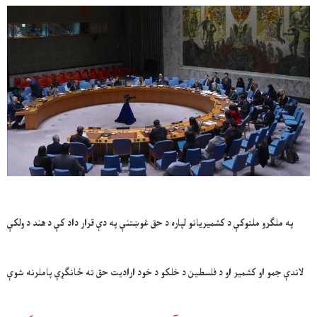
په ملګرو ملتوکې د کشمیریانو لپاره د حق غوښتنې په دې قرار داد کې د هند د ولکې
لاندې جمو او کشمیر او د فلسطین د خلکو د خود ارادیت حق ته ځانګړې پاملرنه شوې