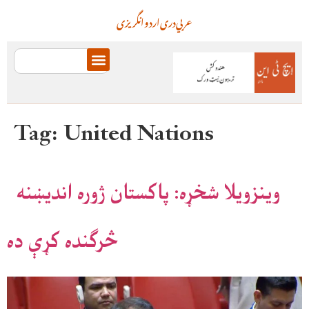
عربي
دری
اردو
انگریزی
Tag:
United Nations
وینزویلا شخړه: پاکستان ژوره اندیښنه
څرګنده کړې ده