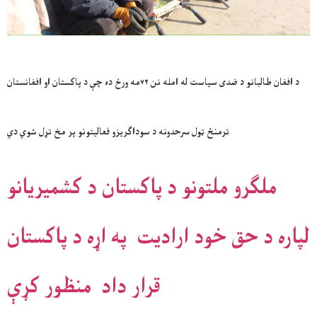
د افغان طالبانو د ضدی سیاست له امله نن ۷۲مه ورځ ده چې د پاکستان او افغانستان
ترمنځ ټول سرحدونه د سوداګریزو فعالیتونو پر مخ تړل شوي دي
ملګرو ملتونو د پاکستان د کشمیریانو
لپاره د حق خود اراديت په اړه د پاکستان
قرار داد منظور کړې