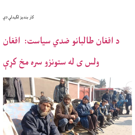
کار بندیز لګیدلې دې
د افغان طالبانو ضدي سیاست: افغان
ولس ی له ستونزو سره مخ کړې