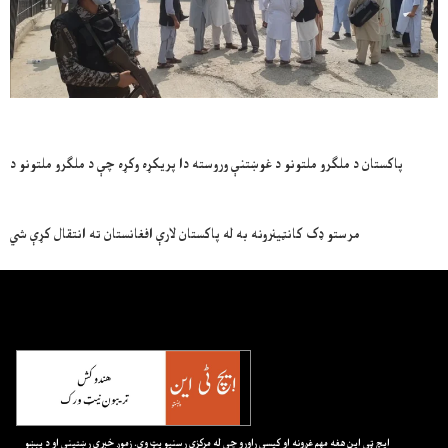
پاکستان د ملګرو ملتونو د غوښتنې وروسته دا پریکړه وکړه چې د ملګرو ملتونو د
مرستو ډک کانټینرونه به له پاکستان لارې افغانستان ته انتقال کړې شي
ايچ ټي اين هغه مهم غږونه او کيسې راوړو چې له مرکزي رسنيو پټ وي. زموږ خبري رښتيني او د پېښو