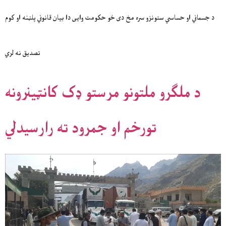
د جسماني او حساسي ستونزو سره مخ دی خو حکومت وایی دا بیان قانوني پلټنه او کوم
تصدیق نه لري
د ملګرو ملتونو مرستو ډک کانټینرونه
تورخم او جمرود ته رارسیدلي