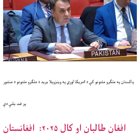
پاکستان په ملګرو ملتونو کې د امریکا لوري په وینزویلا برید د ملګرو ملتونو د منشور
پر ضد بللې دې
افغان طالبان او کال ۲۰۲۵: افغانستان