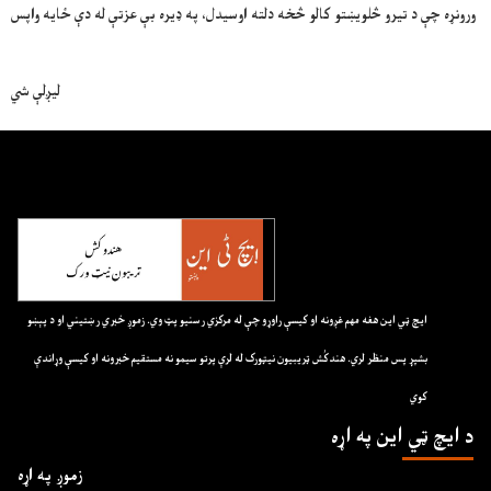
ورونړه چې د تیرو څلویښتو کالو څخه دلته اوسیدل، په ډیره بې عزتې له دې ځایه واپس
لیږلې شي
ايچ ټي اين هغه مهم غږونه او کيسې راوړو چې له مرکزي رسنيو پټ وي. زموږ خبري رښتيني او د پېښو
بشپړ پس منظر لري. هندکُش ټريبيون نيټورک له لرې پرتو سيمو نه مستقيم خبرونه او کيسې وړاندې
کوي
د ايچ ټي اين په اړه
زموږ په اړه