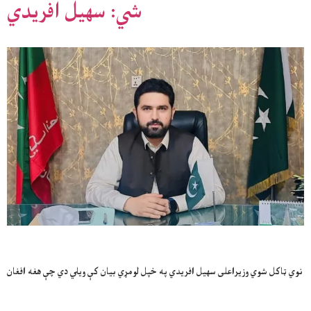
شي: سهیل افریدي
نوي ټاکل شوي وزیراعلی سهیل افریدي په خپل لومړي بیان کې ویلي دي چې هغه افغان