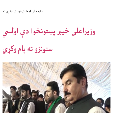
ستره مالي او ځاني قرباني ورکړې ده
وزیراعلی خیبر پښتونخوا دې اولسي
ستونزو ته پام وکړي