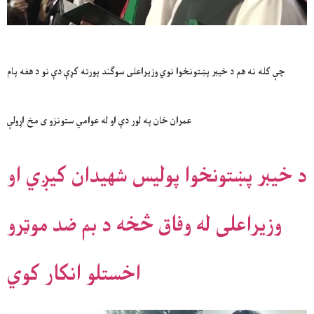
چې کله نه هم د خیبر پښتونخوا نوي وزیراعلی سوګند پورته کړې دې نو د هغه پام
عمران خان په لور دې او له عوامي ستونزو ی مخ اړولې
د خیبر پښتونخوا پولیس شهیدان کیږي او
وزیراعلی له وفاق څخه د بم ضد موټرو
اخستلو انکار کوي