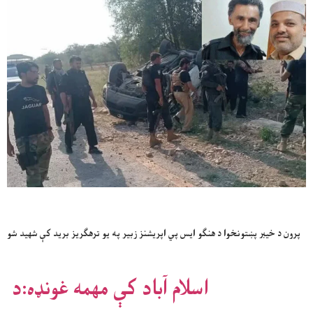
پرون د خیبر پښتونخوا د هنګو ایس پي اپریشنز زبیر په یو ترهګریز برید کې شهید شو
اسلام آباد کې مهمه غونډه:د