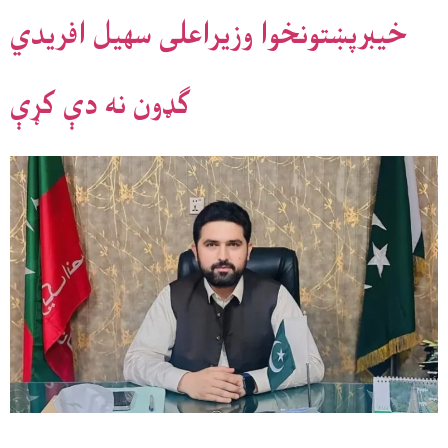
خیبرپښتونخوا وزیراعلی سهیل افریدي
ګډون نه دې کړې