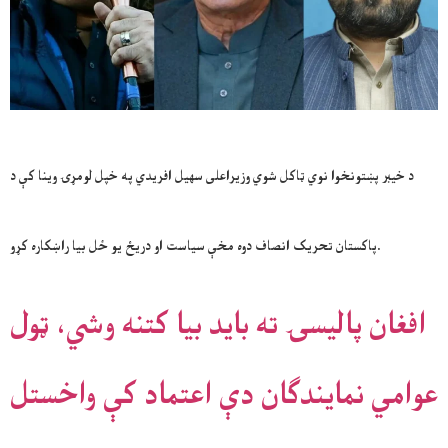
د خیبر پښتونخوا نوي ټاکل شوي وزیراعلی سهیل افریدي په خپل لومړۍ وینا کې د
پاکستان تحریک انصاف دوه مخې سیاست او دریځ یو ځل بیا راښکاره کړو.
افغان پالیسۍ ته باید بیا کتنه وشي، ټول
عوامي نمایندګان دې اعتماد کې واخستل