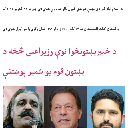
په اسلام آباد کې دې مهمې غونډې ګډون والو ته ویلي شوي دي چې تر ۱۶اکتوبر ۲۰۲۵ له
پاکستان څخه افغانستان ته ۱۴ لکه او ۷۷ زره او ۵۹۲ افغان وګړي واپس لیږل شوي دي
د خیبرپښتونخوا نوې وزیراعلی څخه د
پښتون قوم یو شمیر پوښتنې