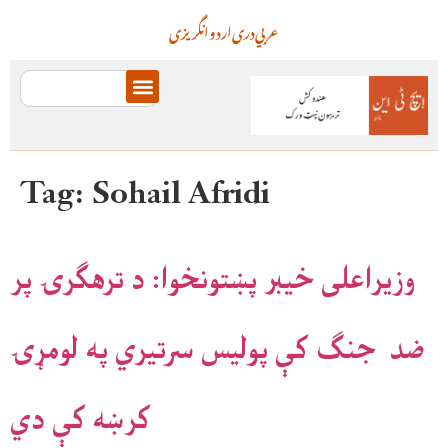
عربي
دری
اردو
انگریزی
Tag:
Sohail Afridi
وزیراعلی خیبر پښتونخوا: د ترهګرۍ پر
ضد جنګ کې پولیس سرتیري په لومړۍ
کرښه کې دي