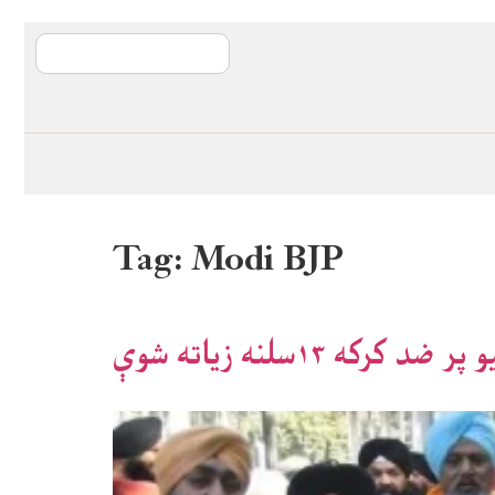
آی ایم ایف د پیټ
Tag:
Modi BJP
کرکه ۱۳سلنه زیاته شوې