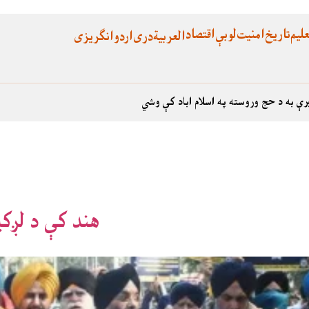
لیم
تاریخ
امنیت
لوبې
اقتصاد
العربية
دری
اردو
انگریزی
رې به د حج وروسته په اسلام اباد کې وشي
هند کې د لږکیو پر ضد 