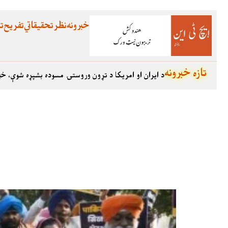
خبرونه
نظر
تحقیقاتي
تفریح
تع
تازه خبرونه
د ایران او امریکا د تړون وروستۍ مسوده بشپړه شوې، خب