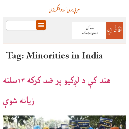
عربي
دری
اردو
انگریزی
Tag:
Minorities in India
هند کې د لږکیو پر ضد کرکه ۱۳سلنه
زیاته شوې