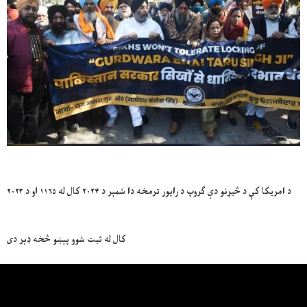
د امریکا کې د څیړنو دې ګروپ د راپور ترمخه دا شمېر د ۲۰۲۴ کال له ۱۱۶۵ او د ۲۰۲۳
کال له ثبت شوو پېښو څخه ډېر دی