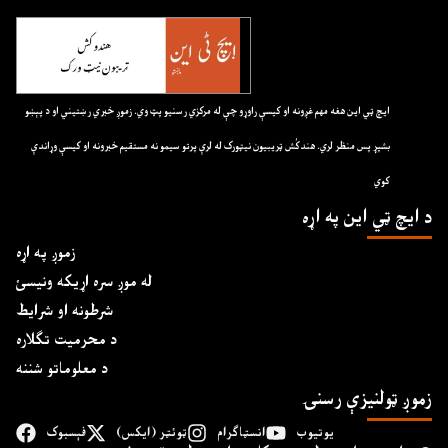
ايچ ټي اين هغه مهم غږونه او کيسې راوړو چې له مرکزي رسنيو پټ وي. زموږ خبري رښتيني او د پېښو
بشپړ پس منظر لري. هندکُش ټريبيون نيټورک له لرې پرتو سيمو نه مستقيم خبرونه او کيسې وړاندې
کوي
د ايچ ټي اين په اړه
زموږ په اړه
له موږ سره اړیکه ونیسئ
شرطونه او شرایط
د محرمیت تګلاره
د معلوماتو شننه
زموږ ټولنیزې رسنۍ
یوتیوب
انسټاګرام
ټوئټر (ایکس)
فېسبوک