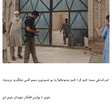
ضم قبایلي سیمه خیبر او د خیبر پښتونخوا په یو شمیرنورو سیمو کښې ترهګریز بریدونه
شوي، ۵ پولیس اهلکار شهیدان شوي دي