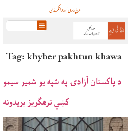
عربي
دری
اردو
انگریزی
Tag:
khyber pakhtun khawa
د پاکستان آزادۍ په شپه یو شمیر سیمو
کښې ترهګریز بریدونه