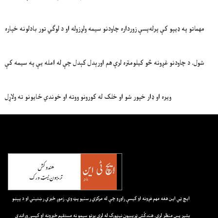
مهماتو په ډیپو کې پرله‌پسې زورداره چاودنو سیمه ولړزوله او د لوګي تور بادلونه خپاره
شول. د چاودنو غږونه څو کیلومتره لرې هم اورېدل کېدل چې له امله یې په سیمه کې
ویره او ډار خپور شو او خلک له کورونو ووته او خوندي ځایونو ته ولاړل
ايچ ټي اين هغه مهم غږونه او کيسې راوړو چې له مرکزي رسنيو پټ وي. زموږ خبري رښتيني او د پېښو
بشپړ پس منظر لري. هندکُش ټريبيون نيټورک له لرې پرتو سيمو نه مستقيم خبرونه او کيسې وړاندې