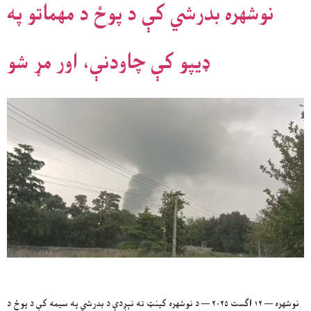
نوشهره بدرشي کې د پوځ د مهماتو په
ډیپو کې چاودنې، اور مړ شو
نوشهره — ۱۲ اګست ۲۰۲۵ — د نوشهره کینټ ته نېږدې د بدرشي په سیمه کې د پوځ د