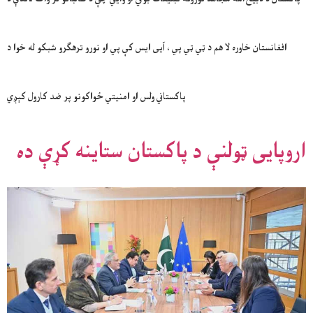
افغانستان خاوره لا هم د ټي ټي پي ، آیی ایس کې پي او نورو ترهګرو شبکو له خوا د
پاکستاني ولس او امنيتي ځواکونو پر ضد کارول کېږي
اروپایی ټولنې د پاکستان ستاینه کړې ده