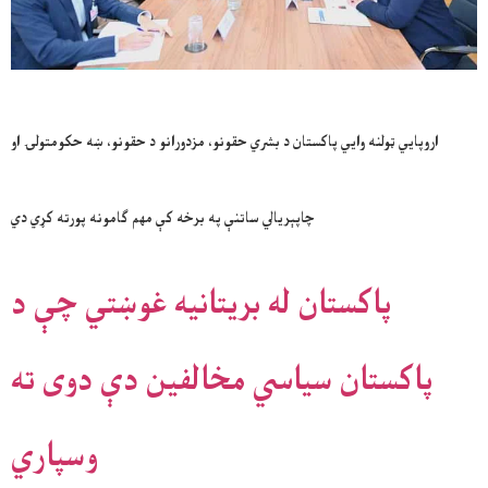
اروپايي ټولنه وايي پاکستان د بشري حقونو، مزدورانو د حقونو، ښه حکومتولۍ او
چاپېريالي ساتنې په برخه کې مهم ګامونه پورته کړي دي
پاکستان له بریتانیه غوښتي چې د
پاکستان سیاسي مخالفین دې دوی ته
وسپاري