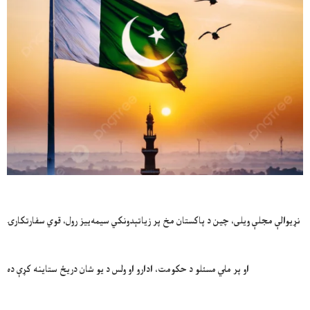
نړیوالې مجلې ويلی، چین د پاکستان مخ پر زیاتېدونکي سیمه‌ییز رول، قوي سفارتکارۍ
او پر ملي مسئلو د حکومت، ادارو او ولس د یو شان دریځ ستاینه کړې ده