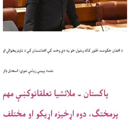
د افغان حکومت څلور کاله وشول خو په دې وخت کې افغانستان کې د تاوتریخوالي او
تشدد پیښې زیاتې شوي: اسحاق ډار
پاکستان ۔ ملائشيا تعلقاتوکښې مهم
پرمختګ، دوه اړخيزه اړيکو او مختلف