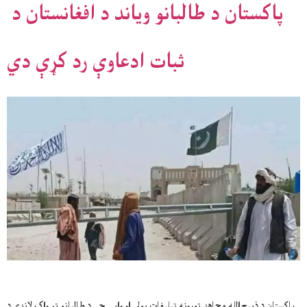
پاکستان د طالبانو وياند د افغانستان د
ثبات ادعاوې رد کړې دي
پاکستان د ذبيح‌الله مجاهد تورونه تبليغات بولي او وايي چې د طالبانو تر واک لاندې د