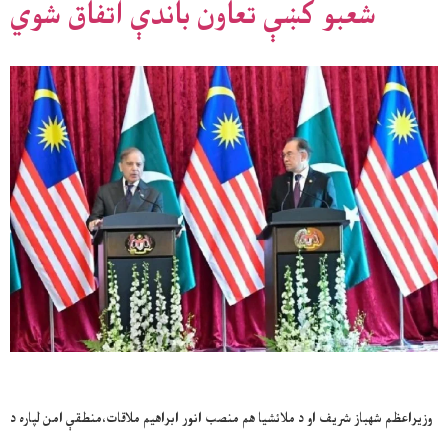
شعبو کښې تعاون باندې اتفاق شوي
وزيراعظم شهباز شريف او د ملائشيا هم منصب انور ابراهيم ملاقات،منطقې امن لپاره د