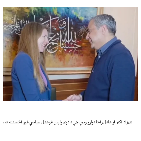
شهزاد اکبر او عادل راجا دواړو ویلي چې د دوی واپس غوښتل سیاسي غچ اخیستنه ده،