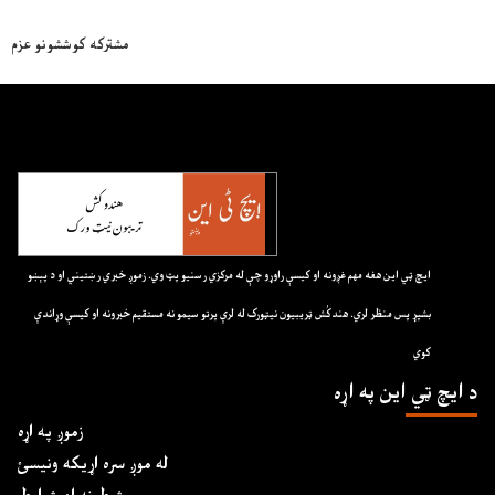
مشترکه کوششونو عزم
ايچ ټي اين هغه مهم غږونه او کيسې راوړو چې له مرکزي رسنيو پټ وي. زموږ خبري رښتيني او د پېښو
بشپړ پس منظر لري. هندکُش ټريبيون نيټورک له لرې پرتو سيمو نه مستقيم خبرونه او کيسې وړاندې
کوي
د ايچ ټي اين په اړه
زموږ په اړه
له موږ سره اړیکه ونیسئ