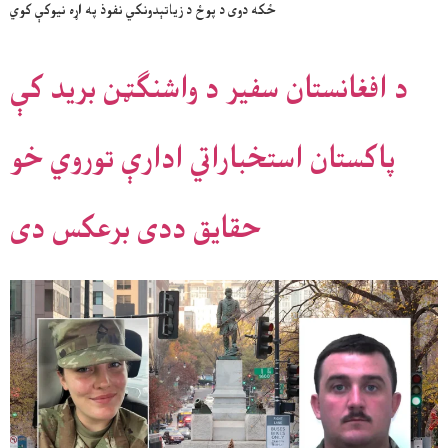
ځکه دوی د پوځ د زیاتېدونکي نفوذ په اړه نیوکې کوي
د افغانستان سفیر د واشنګټن برید کې
پاکستان استخباراتي ادارې توروي خو
حقایق ددی برعکس دی