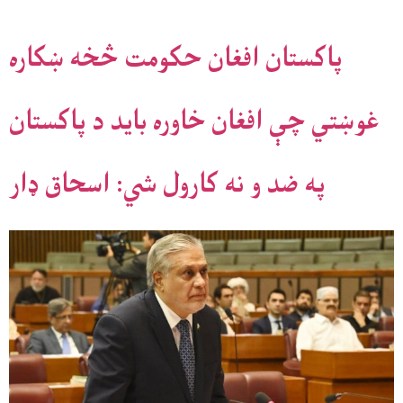
پاکستان افغان حکومت څخه ښکاره
غوښتي چې افغان خاوره باید د پاکستان
په ضد و نه کارول شي: اسحاق ډار