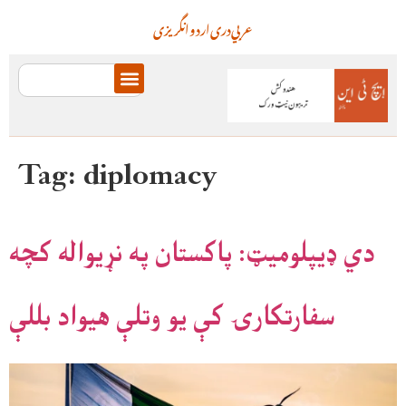
عربي
دری
اردو
انگریزی
Tag:
diplomacy
دي ډيپلومیټ: پاکستان په نړیواله کچه
سفارتکارۍ کې یو وتلې هیواد بللې