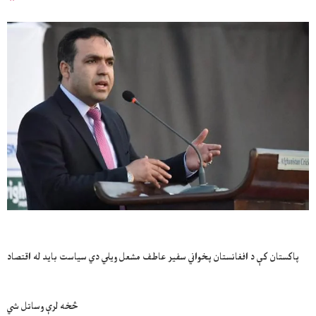
پاکستان کې د افغانستان پخواني سفیر عاطف مشعل ویلي دي سیاست باید له اقتصاد
څخه لرې وساتل شي