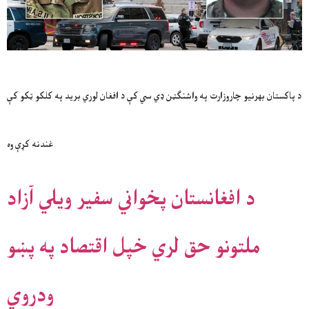
د پاکستان بهرنیو چاروزارت په واشنګټن ډي سي کې د افغان لوري برید په کلکو ټکو کې
غندنه کړې وه
د افغانستان پخواني سفیر ویلي آزاد
ملتونو حق لري خپل اقتصاد په پښو
ودروي