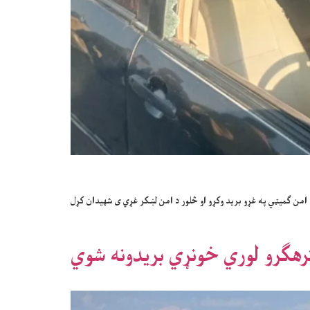
د امن ګمیټي په غړو برید وکړو او څلور د امن لښکر غړي ی شهیدان کړل
رهګرو لوري خونړي بریدونه شوي