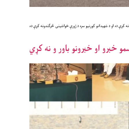
ه کړې ده او د شهیدانو کورنیو سره د ژورې خواشینۍ څرګندونه کړې ده
و خبرو او خبرونو باور و نه کړي