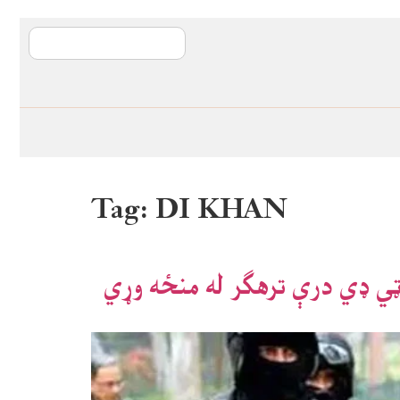
آی ایم ایف د پیټ
Tag:
DI KHAN
ټي ډي درې ترهګر له منځه وړي