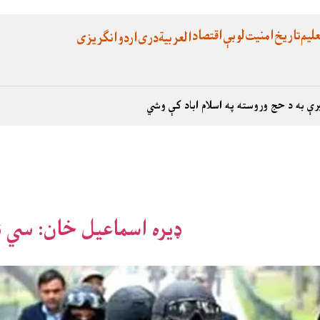
لیم
تاریخ
امنیت
لوبې
اقتصاد
العربية
دری
اردو
انگریزی
رې به د حج وروسته په اسلام اباد کې وشي
ډیره اسماعیل خان: سي 