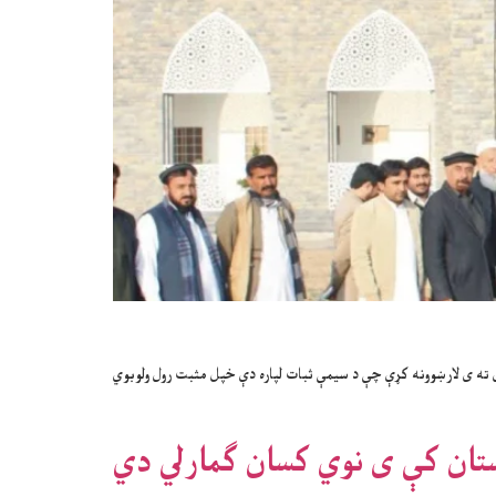
ی ته ی لارښوونه کړې چې د سیمې ثبات لپاره دې خپل مثبت رول ولوبوي
اکستان کې ی نوي کسان ګمارلي دي