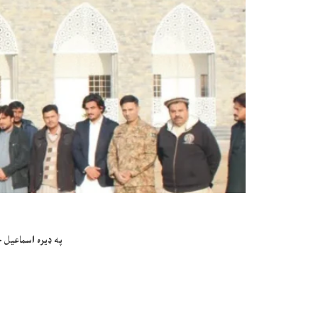
په ډیره اسماعیل خ