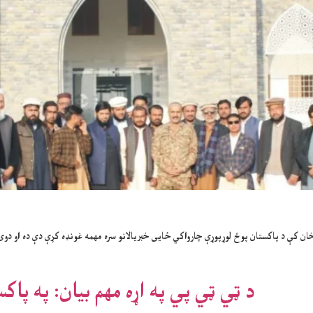
ان کې د پاکستان پوځ لوړپوړې چارواکي ځایی خبریالانو سره مهمه غونډه کړې دې ده او دو
د ټي ټي پي په اړه مهم بیان: په پ