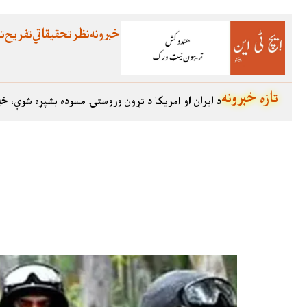
خبرونه
نظر
تحقیقاتي
تفریح
تع
تازه خبرونه
د ایران او امریکا د تړون وروستۍ مسوده بشپړه شوې، خب