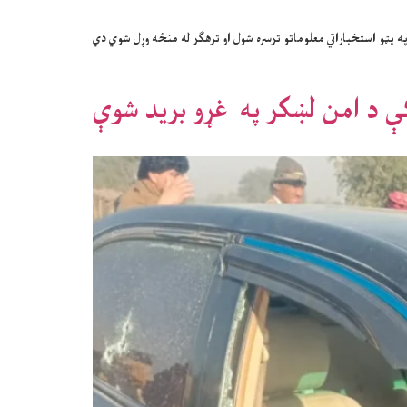
ه پټو استخباراتي معلوماتو ترسره شول او ترهګر له منځه وړل شوي دي
ې د امن لښکر په غړو برید شوې