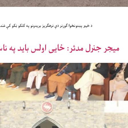
د خیبر پښتونخوا ګورنر دې ترهګریز بریدونو په کلکو ټکو کې غندن
میجر جنرل مدثر: ځایی اولس باید په ناسم