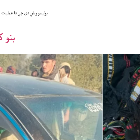
پولیسو ویلي دي چې دا عملیات پ
بنو ک