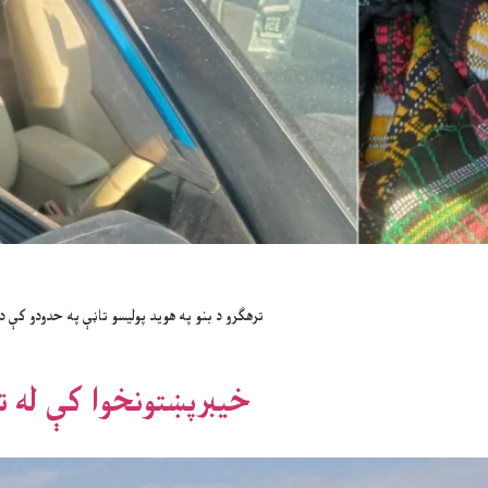
ترهګرو د بنو په هوید پولیسو تاڼې په حدودو کې 
خیبرپښتونخوا کې له ت