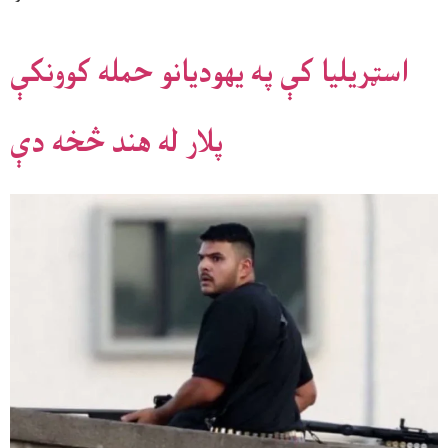
اسټریلیا کې په یهودیانو حمله کوونکې
پلار له هند څخه دې