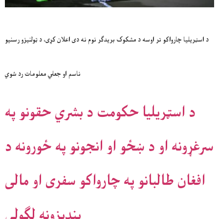
د اسټریلیا چارواکو تر اوسه د مشکوک بریدګر نوم نه دی اعلان کړی، د ټولنیزو رسنیو
ناسم او جعلي معلومات رد شوي
د اسټریلیا حکومت د بشري حقونو په
سرغړونه او د ښځو او انجونو په ځورونه د
افغان طالبانو په چارواکو سفری او مالی
بندیزونه لګولی