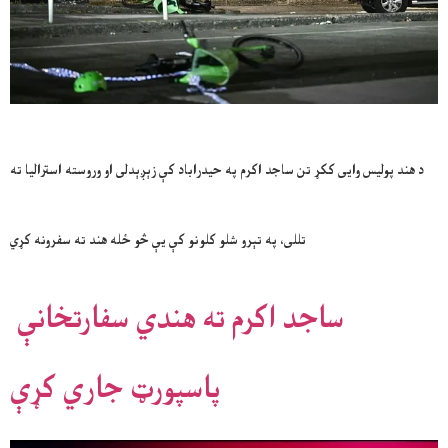
د هند پولیس وایی ککړ تن ساجد اکرم په حیدراباد کې زېږېدلی او وروسته استرالیا ته
تللی، په تېرو شلو کلونو کې یې څو ځله هند ته سفرونه کړي
ساجد اکرم ته هندي سفارتخانې
پاسپورټ جاري کړې