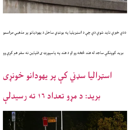
ددې خبرې تاید شوې دې چې د اسټریلیا په بونډي ساحل د یهودیانو پر مذهبي مراسمو
برید کوونکې ساجد له هند څخه وو او د هند په پاسپورټ ی فلپاین ته سفر هم کړې وو
اسټرالیا سډني کې پر یهودانو خونړی
برید: د مړو تعداد ۱۶ ته رسیدلې