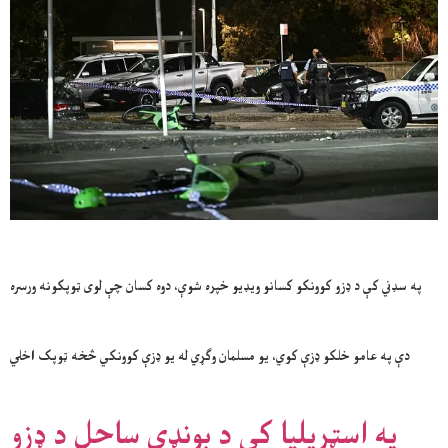
په سډني کې د ډزو کوونکو کسانو ویډیو خپره شوې، دوه کسان چې لوی ټوپکونه ورسره
دې په عامو خلکو ډزې کوي، یو مسلمان وګړي له یو ډزې کوونکي څخه ټوپک اخلي
په اسټریلیا کې د بونډي ساحل د ډزو