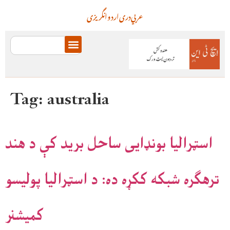
عربي
دری
اردو
انگریزی
Tag:
australia
اسټرالیا بونډایی ساحل برید کې د هند
ترهګره شبکه ککړه ده: د اسټرالیا پولیسو
کمیشنر