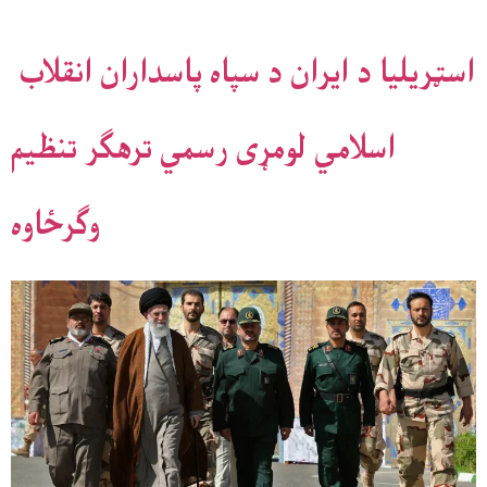
اسټریلیا د ایران د سپاه پاسداران انقلاب
اسلامي لومړی رسمي ترهګر تنظیم
وګرځاوه