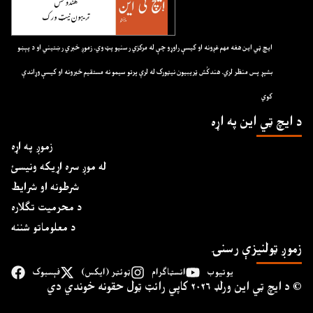
ايچ ټي اين هغه مهم غږونه او کيسې راوړو چې له مرکزي رسنيو پټ وي. زموږ خبري رښتيني او د پېښو
بشپړ پس منظر لري. هندکُش ټريبيون نيټورک له لرې پرتو سيمو نه مستقيم خبرونه او کيسې وړاندې
کوي
د ايچ ټي اين په اړه
زموږ په اړه
له موږ سره اړیکه ونیسئ
شرطونه او شرایط
د محرمیت تګلاره
د معلوماتو شننه
زموږ ټولنیزې رسنۍ
یوتیوب
انسټاګرام
ټوئټر (ایکس)
فېسبوک
د ايچ ټي اين وﺭلډ ۲۰۲۶ کاپي ﺭائټ ټول حقونه خوندي دي ©