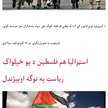
د اسرټیلیا نوي قانون اې ۵.۳ له مخې هر هغه څوک چې سپاه پاسداران سره مرسته کوي،
غړیتوب یا تمویل وکړي، تر ۲۵ کلونو قید سزا لري
اسټرالیا هم فلسطین د یو خپلواک
ریاست په توګه اوپیژندل