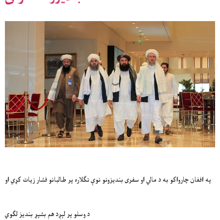
په افغان چارواکو به د مالي او سفری بندیزونو نوې تګلاره پر طالبانو فشار زیات کړي او
د وسلو پر لېږد هم بشپړ بندیز لګوي