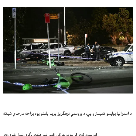
د اسټرالیا پولیسو کمېشنر وایي، د وروستي ترهګریز برید پلټنو یوه پراخه سرحدي شبکه
رابرسېره کړې او په برید کی څلور نور هندي وګړي نیول شوي دي