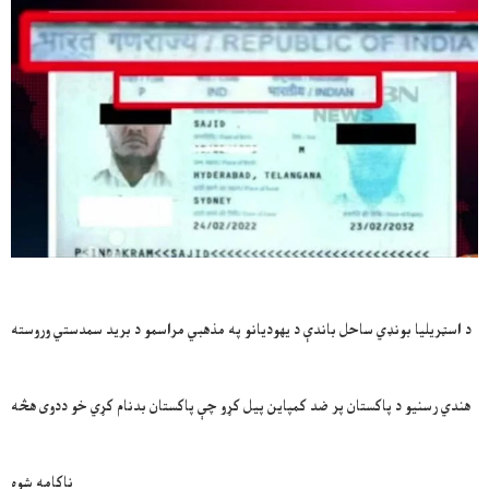
د اسټریلیا بونډي ساحل باندې د یهودیانو په مذهبي مراسمو د برید سمدستي وروسته
هندي رسنیو د پاکستان پر ضد کمپاین پیل کړو چې پاکستان بدنام کړي خو ددوی هڅه
ناکامه شوه