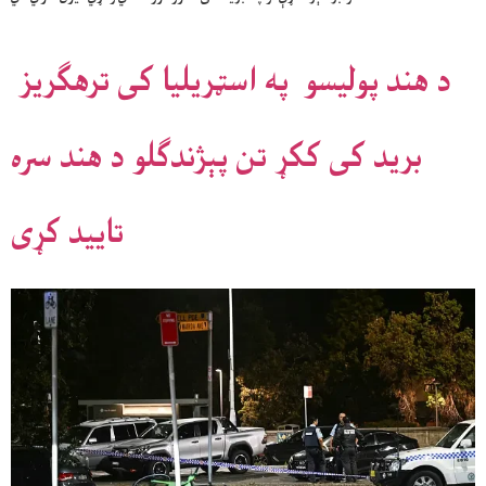
د هند پولیسو په اسټریلیا کی ترهګریز
برید کی ککړ تن پېژندګلو د هند سره
تایید کړی