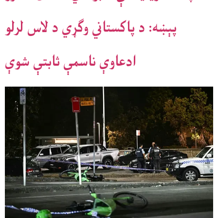
پېښه: د پاکستاني وګړي د لاس لرلو
ادعاوې ناسمې ثابتې شوې