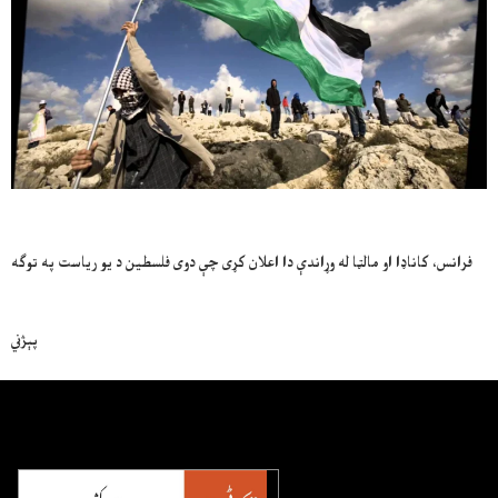
فرانس، کاناډا او مالټا له وړاندې دا اعلان کړی چې دوی فلسطین د یو ریاست په توګه
پېژني