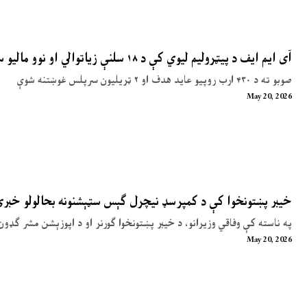
آی ایم ایف د پیټرولیم لیوي کې د ۱۸ سلنې زیاتوالي او نوو مالیو سپارښتنه کړې
صوبو ته د ۴۳۰ ارب روپیو عاید هدف او ۲ ټریلیون سرپلس غوښتنه شوې
May 20, 2026
خیبر پښتونخوا کې د کمپرسډ نیچرل ګېس سټېشنونه بحالولو خبر
په ناسته کې وفاقي وزیرانو، د خیبر پښتونخوا ګورنر او د اپوزېشن مشر ګډون
May 20, 2026