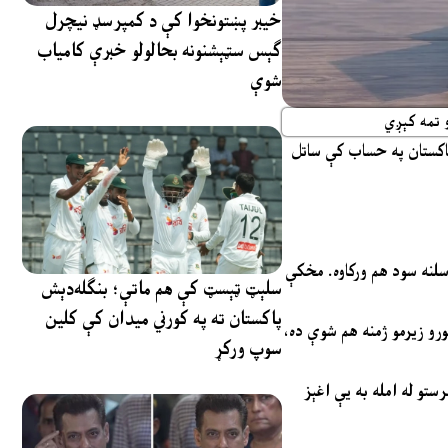
خیبر پښتونخوا کې د کمپرسډ نیچرل
ګېس سټېشنونه بحالولو خبرې کامیاب
شوې
توګه د پاکستان په حساب کې ساتل
نې وزارت سرچینو ویلي چې اماراتو د نړیوالو مالي حالاتو او خپلو پالیسیو له مخې د دې پیسو د ژر بېرته غوښتنه کړې وه. پاکستان پر دې رقم ۶ سلنه سود هم ورکاوه. مخکې
سلېټ ټېسټ کې هم ماتې؛ بنګله‌دېش
پاکستان ته په کورني میدان کې کلین
 لوبولی دی. سرچینې وايي چې ۲ ارب ډالر پاکستان ته ترلاسه شوي او د ۳ ارب ډالرو د نورو زیرمو ژمنه هم شوې ده،
سوپ ورکړ
تو له امله به یې اغېز