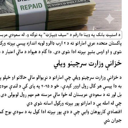
د اسټېټ بانک په وینا دا رقم د “سیف ډیپازټ” په توګه و. له سعودي عربستان څخه د ۲ ارب ډالرو ترلاسه کېدو وروسته د زرمبادلې پر زېرمو د
پاکستان متحده عربي اماراتو ته د ۲ ارب ډالرو
شوی و او اوس بشپړ بېرته ادا شوی دی. دا ګام د هېواد د مالي اعتبار د ښه
خزانې وزارت سرچینو ویلي
به دا پیسې هر کال رول اوور کېدې، خو د ۲۰۲۵ په پای کې د لنډې مودې لپاره تمدید شوې وې، چې وروسته حکومت د بشپړې ادایګۍ پرېکړه وکړه
چې له امله یې د اماراتو پور بېرته ورکول اسانه شوي دي
اقتصادي کارپوهان وایي چې د دې پور بېرته ادا کول به د سودي بوج کم 
جبران شي