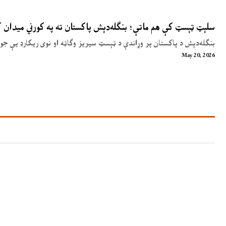
سلېټ ټېسټ کې هم ماتې؛ بنګله‌دېش پاکستان ته په کورني میدان
بنګله‌دېش د پاکستان پر وړاندې د ټېسټ سیریز وګاټه او نوی ریکارډ یې جوړ
May 20, 2026