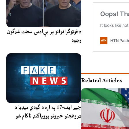
د فوټوګرافرانو پر بې‌ادبۍ سخت غبرګون
وښود
Related Articles
جے ایف-17 په اړه د ګودي میډیا د
دروغجنو خبرونو پروپاګنډ ناکام شو