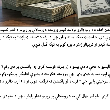
 فشار کمېدو تمه کېږي
 لویه اندازه پیسې بېرته ورکړې دي. د اسټېټ بانک ویاند ویلي چې دا رقم د “سیف ډیپازټ” په 
 کېدو او نړیوالو ژمنو د پوره کولو په توګه ګڼل کېږي
د خزا
بل لور ته د سعودي عربستان له خوا مالي مرسته هم مهم رول
کړي، خو لنډ مهال کې به د زرمبادلې پر زېرمو فشار راولي، چې د سعودي مرس