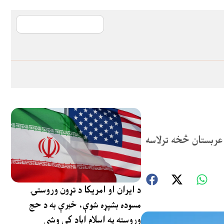
آی ایم ایف د پیټ
کړی، او له سعودي عربستان څخه ترلاسه
د ایران او امریکا د تړون وروستۍ
مسوده بشپړه شوې، خبرې به د حج
وروسته په اسلام اباد کې وشي