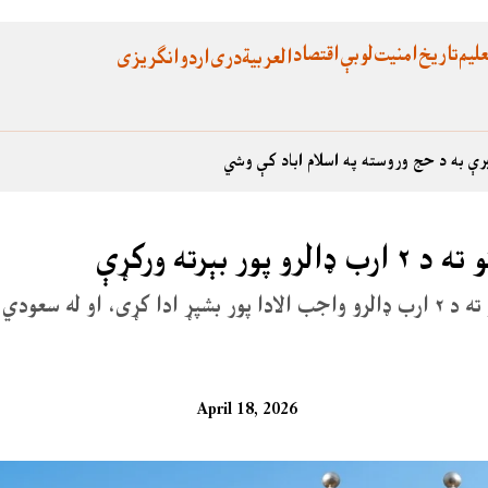
لیم
تاریخ
امنیت
لوبې
اقتصاد
العربية
دری
اردو
انگریزی
رې به د حج وروسته په اسلام اباد کې وشي
ېرته ورکړې
اسټېټ بانک تصدیق کړی چې پاکستان متحده عربي اماراتو ته د ۲ ارب ډالرو واجب الادا پور بشپړ ادا 
April 18, 2026