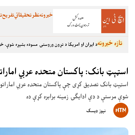
خبرونه
نظر
تحقیقاتي
تفریح
تع
تازه خبرونه
د ایران او امریکا د تړون وروستۍ مسوده بشپړه شوې، خب
اسټېټ بانک: پاکستان متحده عربي اماراتو ته د ۲ ارب ډالرو پور ب
شوې مرستې د دې ادایګۍ زمینه برابره کړې ده
نېوز ډیسک