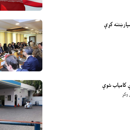
ې کامیاب شوې
 وکړ