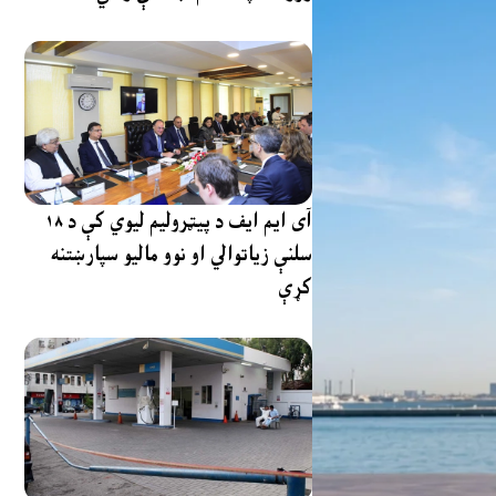
آی ایم ایف د پیټرولیم لیوي کې د ۱۸
سلنې زیاتوالي او نوو مالیو سپارښتنه
کړې