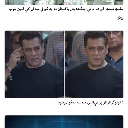
سلېټ ټېسټ کې هم ماتې؛ بنګله‌دېش پاکستان ته په کورني میدان کې کلین سوپ
ورکړ
د فوټوګرافرانو پر بې‌ادبۍ سخت غبرګون وښود