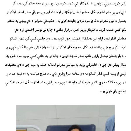
پاتې شوېدے ولې د پارټۍ ۱۵ کارکنان ئې شهيد شويدي ۔ پوليسو ترمخه ځانمرګي بريد ګر
د بي اين پي مشر اخترمينګل، محمود خان اچکزئۍ او د اے اين پي صوبائي صدر اصغر اچکزئۍ
بشمول د نورو مشرانو د ګاډو سره نزدې چاودنه کړي وه ، حکومتي مشرانو د دې پيښې په سختو
ټکو کښې غندنه کړېده، صوبائي وزير اعلي سرفراز بګتي د چاودنې نوټس اخستې او د دې
معاملې انکوائرۍ لپاره ئې تحقيقاتي کميشن جوړ کړېدے ۔ دې جلسې کښې ګڼ شمير کسانو
شرکت کړې وو چې ورته اخترمينګل،محمودخان اچکزئۍ او اصغراچکزئۍ هم وينا ګانې کړې وې
۔ د بلوچستان نيشنل پارټۍ نائب صدر ساجد ترين د چاودنې په ځائې کښې ميډيا سره خبرو په
مهال وئيلي دي چې دا ځانمرګي بريد په سياسي مشرانو قاتلانه حمله وه بايد چې د دې تحقيقات
اوشي او پيښه کښې ککړ کسانو ته دې سخته سزا ورکړې شي ۔ د مارچ مياشت په ۲۹ نيټه هم د بي
اين پي په لانګ مارچ باندې خود کش چاودنه شوي وه ،د پارټۍ مشر اخترمينګل دې حمله کښې
هم بچ پاتي شوي وو ۔