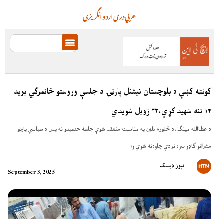
عربي
دری
اردو
انگریزی
کوئټه کښې د بلوچستان نيشنل پارټۍ د جلسې وروستو ځانمرګي بريد
۱۴ تنه شهيد کړې،۳۳ ژوبل شويدي
د عطاالله مينګل د څلورم تلين په مناسبت منعقد شوې جلسه ختميدو نه پس د سياسي پارټو
مشرانو ګاډو سره نزدې چاودنه شوي وه
نېوز ډیسک
September 3, 2025