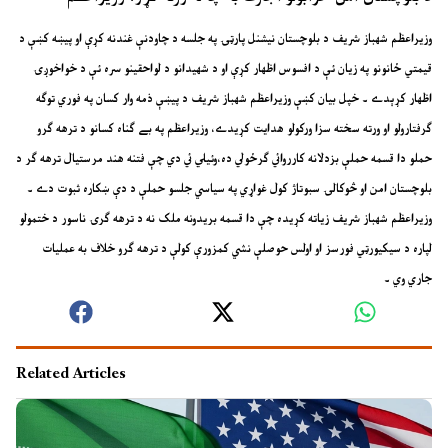
وزيراعظم شهباز شريف د بلوچستان نيشنل پارټۍ په جلسه د چاودنې غندنه کړې او پيښه کښې د
قيمتي ځانونو په زيان ئې د افسوس اظهار کړې او د شهيدانو د لواحقينو سره ئې د خواخوږۍ
اظهار کړېدے ۔ خپل بيان کښې وزيراعظم شهباز شريف د پيښې ذمه وار کسان په فوري توګه
ګرفتارولو او ورته سخته سزا ورکولو هدايت کړيدے، وزيراعظم په بے ګناه کسانو د ترهه ګرو
حملو دا قسمه حملې بزدلانه کارروائي ګرځولي ده،وئيلي ئي دي چې فتنه هند مرستيال ترهه ګر د
بلوچستان امن او څوکالۍ سبوتاژ کول غواړي په سياسي جلسو حملې د دې ښکاره ثبوت دے ۔
وزيراعظم شهباز شريف زياته کړيده چې دا قسمه بريدونه ملک نه د ترهه ګرۍ ناسور د ختمولو
لپاره د سيکيورټي فورسز او اولس حوصلې نشي کمزورې کولې د ترهه ګرو خلاف به عمليات
جاري وي ۔
Related Articles