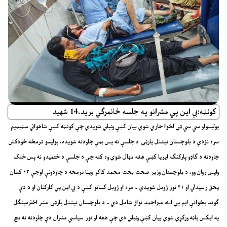
کوئټه:بي اين پي مشرانو په جلسه ځانمرګي بريد،14 شهيد
پوليسواو سي سي ټي لخوا جاري شوي بيان کښې وئيلي شويدي چې کوئټه کښې شاهواني سټيډيم
سره نزدې د بلوچستان نيشنل پارټۍ د جلسې نه پس بمي چاودنه شويده، پوليسو ترمخه خودکش
چاودنه د ګاډو پارکنګ ايريا کښې هغه مهال شوي وه کله چې د جلسې د ختميدو نه پس خلک
واپس روان وو، د بلوچستان وزير صحت بخت محمد کاکړ وينا ترمخه د چاودونې لوجې ۱۳ کسان
پحق رسيدلي او ۳۱ نور ژوبل شويدي ۔ مړه او ژوبل کسانو کښې د بي اين پي کارکنان او د دې
ګوند پخوانې ايم پي اے ميراحمد نواز شامل دي ۔ د بلوچستان نيشنل پارټۍ مشر اخترمينګل
په ايکس پاڼه ورکړي شوي بيان کښې وئيلي دي چې هغه او نور سياسي مشران دې چاودنه نه بچ