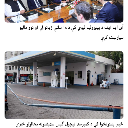
آی ایم ایف د پیټرولیم لیوي کې د ۱۸ سلنې زیاتوالي او نوو مالیو
سپارښتنه کړې
خیبر پښتونخوا کې د کمپرسډ نیچرل ګېس سټېشنونه بحالولو خبرې