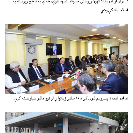
د ایران او امریکا د تړون وروستۍ مسوده بشپړه شوې، خبرې به د حج وروسته په
اسلام اباد کې وشي
آی ایم ایف د پیټرولیم لیوي کې د ۱۸ سلنې زیاتوالي او نوو مالیو سپارښتنه کړې