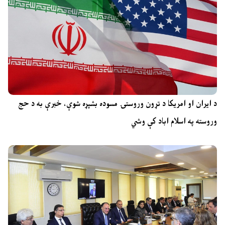
د ایران او امریکا د تړون وروستۍ مسوده بشپړه شوې، خبرې به د حج
وروسته په اسلام اباد کې وشي