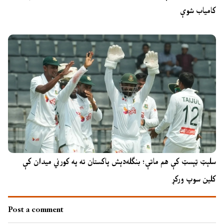
کامیاب شوې
سلېټ ټېسټ کې هم ماتې؛ بنګله‌دېش پاکستان ته په کورني میدان کې
کلین سوپ ورکړ
Post a comment