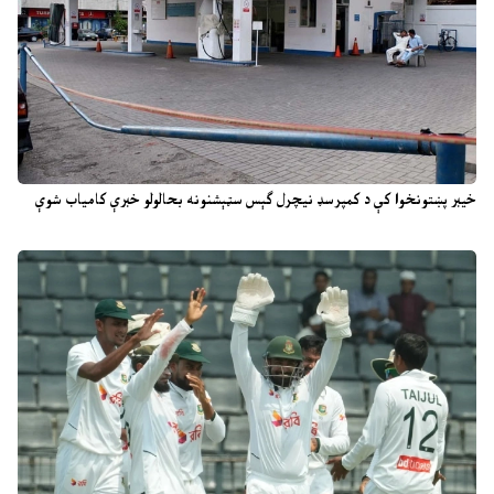
خیبر پښتونخوا کې د کمپرسډ نیچرل ګېس سټېشنونه بحالولو خبرې کامیاب شوې