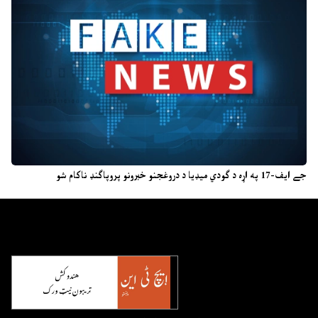
جے ایف-17 په اړه د ګودي میډیا د دروغجنو خبرونو پروپاګنډ ناکام شو