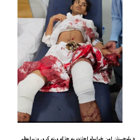
د بلوچستان امن خرابولو اجازت به چا له ورنه کړو، وزيراعظم