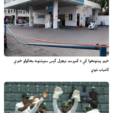
خیبر پښتونخوا کې د کمپرسډ نیچرل ګېس سټېشنونه بحالولو خبرې
کامیاب شوې