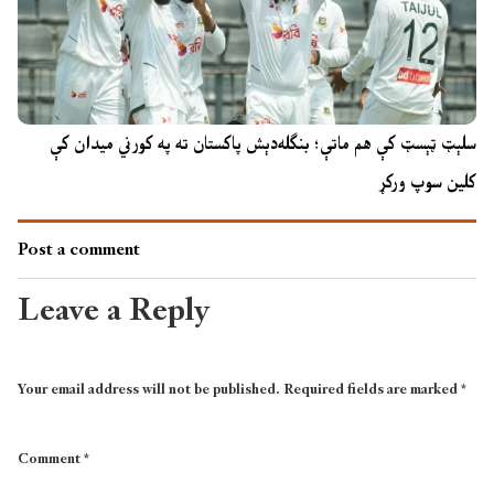
سلېټ ټېسټ کې هم ماتې؛ بنګله‌دېش پاکستان ته په کورني میدان کې
کلین سوپ ورکړ
Post a comment
Leave a Reply
Your email address will not be published.
Required fields are marked
*
Comment
*