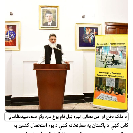
د ملک دفاع او امن بحالۍ لپاره ټول قام پوځ سره ولاړ دے،عبيدنظاماني
کابل کښې د پاکستان په سفارتخانه کښې د يوم استحصال کشمير په