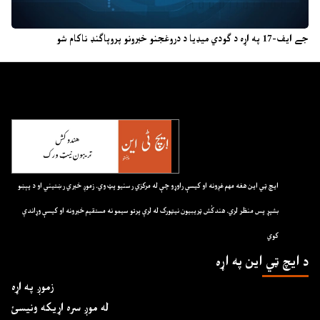
جے ایف-17 په اړه د ګودي میډیا د دروغجنو خبرونو پروپاګنډ ناکام شو
ايچ ټي اين هغه مهم غږونه او کيسې راوړو چې له مرکزي رسنيو پټ وي. زموږ خبري رښتيني او د پېښو
بشپړ پس منظر لري. هندکُش ټريبيون نيټورک له لرې پرتو سيمو نه مستقيم خبرونه او کيسې وړاندې
کوي
د ايچ ټي اين په اړه
زموږ په اړه
له موږ سره اړیکه ونیسئ