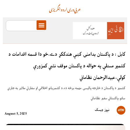
عربي
دری
اردو
انگریزی
کابل : د پاکستان بدامنۍ کښې هندککړ دے،خو دا قسمه اقدامات د
کشمير مسئلې په حواله د پاکستان موقف نشي کمزورې
کولې،عبيدالرحمان نظاماني
کشمير د پاکستان د خارجه پاليسۍ مهمه برخه ده،د کشمريانو اخلاقي او سفارتي ملاټر به جاري
ساتو،پاکستاني سفير نظاماني
نېوز ډیسک
August 5, 2025