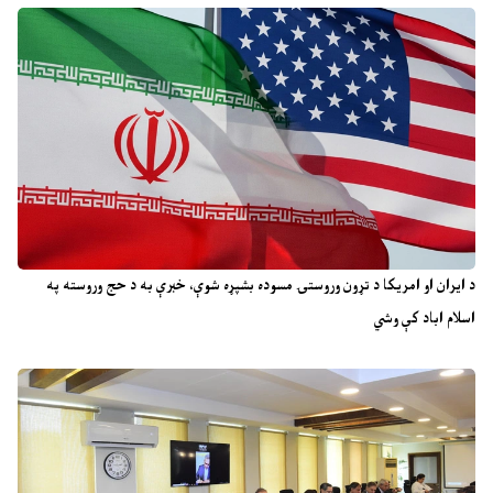
د ایران او امریکا د تړون وروستۍ مسوده بشپړه شوې، خبرې به د حج وروسته په
اسلام اباد کې وشي