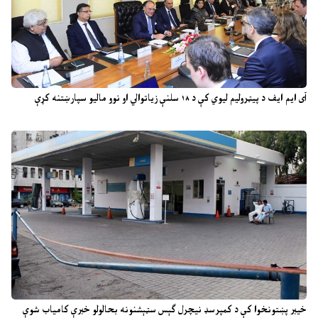
آی ایم ایف د پیټرولیم لیوي کې د ۱۸ سلنې زیاتوالي او نوو مالیو سپارښتنه کړې
خیبر پښتونخوا کې د کمپرسډ نیچرل ګېس سټېشنونه بحالولو خبرې کامیاب شوې