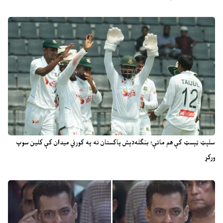
سلېټ ټېسټ کې هم ماتې؛ بنګله‌دېش پاکستان ته په کورني میدان کې کلین سوپ
ورکړ