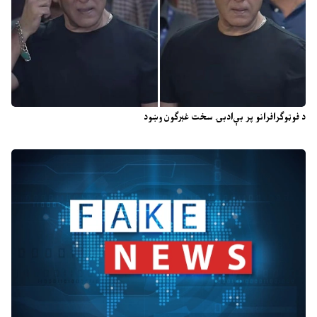
د فوټوګرافرانو پر بې‌ادبۍ سخت غبرګون وښود