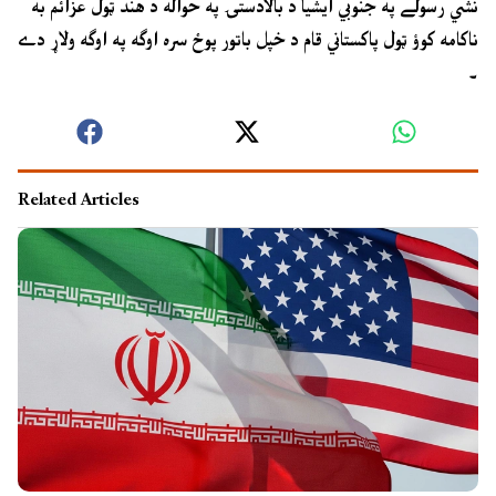
نشي رسولے په جنوبي ايشيا د بالادستۍ په حواله د هند ټول عزائم به
ناکامه کوؤ ټول پاکستاني قام د خپل باتور پوځ سره اوګه په اوګه ولاړ دے
۔
Related Articles