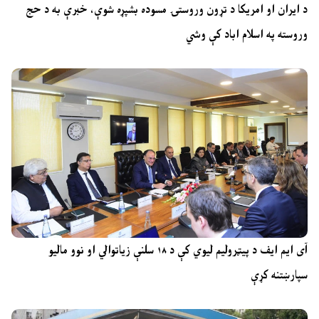
د ایران او امریکا د تړون وروستۍ مسوده بشپړه شوې، خبرې به د حج
وروسته په اسلام اباد کې وشي
آی ایم ایف د پیټرولیم لیوي کې د ۱۸ سلنې زیاتوالي او نوو مالیو
سپارښتنه کړې