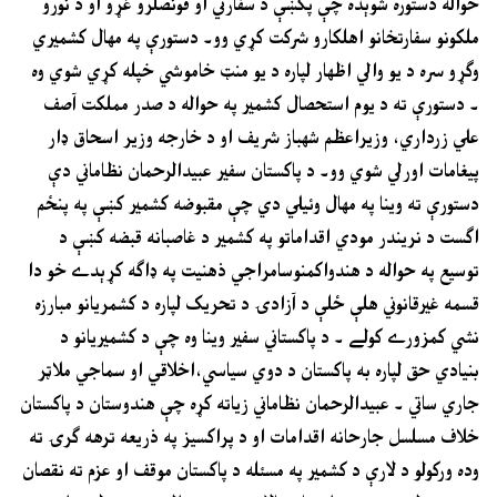
حواله دستوره شوېده چې پکښې د سفارتي او قونصلرو غړو او د نورو
ملکونو سفارتخانو اهلکارو شرکت کړي وو۔ دستورې په مهال کشميري
وګړو سره د يو والي اظهار لپاره د يو منټ خاموشي خپله کړي شوي وه
۔ دستورې ته د يوم استحصال کشمير په حواله د صدر مملکت آصف
علي زرداري، وزيراعظم شهباز شريف او د خارجه وزير اسحاق ډار
پيغامات اورلي شوي وو۔ د پاکستان سفير عبيدالرحمان نظاماني دې
دستورې ته وينا په مهال وئيلي دي چې مقبوضه کشمير کښې په پنځم
اګست د نريندر مودي اقداماتو په کشمير د غاصبانه قبضه کښې د
توسيع په حواله د هندواکمنوسامراجي ذهنيت په ډاګه کړېدے خو دا
قسمه غيرقانوني هلې ځلې د آزادۍ د تحريک لپاره د کشمريانو مبارزه
نشي کمزورے کولے ۔ د پاکستاني سفير وينا وه چې د کشميريانو د
بنيادي حق لپاره به پاکستان د دوي سياسي،اخلاقي او سماجي ملاټر
جاري ساتي ۔ عبيدالرحمان نظاماني زياته کړه چې هندوستان د پاکستان
خلاف مسلسل جارحانه اقدامات او د پراکسيز په ذريعه ترهه ګرۍ ته
وده ورکولو د لارې د کشمير په مسئله د پاکستان موقف او عزم ته نقصان