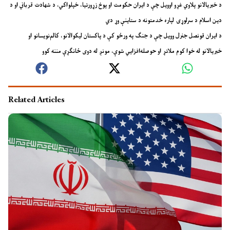
د خبریالانو پلاوي غړو اوویل چې د ایران حکومت او پوځ زړورتیا، خپلواکي، د شهادت قرباني او د
دین اسلام د سرلوړۍ لپاره خدمتونه د ستاینې وړ دي
د ایران قونصل جنرل وویل چې د جنګ په ورځو کې د پاکستان لیکوالانو، کالم‌نویسانو او
خبریالانو له خوا کوم ملاتړ او حوصله‌افزايي شوې، مونږ له دوی ځانګړې مننه کوو
Related Articles