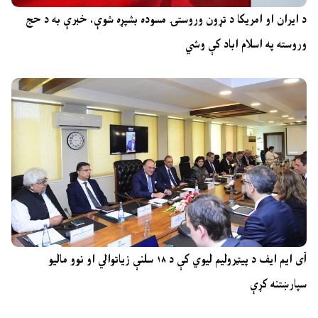
د ایران او امریکا د تړون وروستۍ مسوده بشپړه شوې، خبرې به د حج
وروسته په اسلام اباد کې وشي
آی ایم ایف د پیټرولیم لیوي کې د ۱۸ سلنې زیاتوالي او نوو مالیو
سپارښتنه کړې