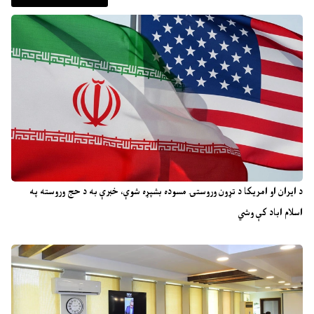
د ایران او امریکا د تړون وروستۍ مسوده بشپړه شوې، خبرې به د حج وروسته په
اسلام اباد کې وشي