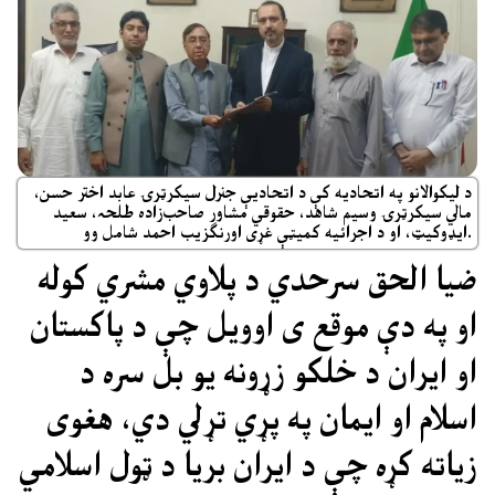
د لیکوالانو په اتحادیه کې د اتحادیې جنرل سیکرټرۍ عابد اختر حسن،
مالي سیکرټرۍ وسیم شاهد، حقوقي مشاور صاحب‌زاده طلحہ، سعید
ایډوکیټ، او د اجرائیه کمیټې غړی اورنګزیب احمد شامل وو.
ضیا الحق سرحدي د پلاوي مشري کوله
او په دې موقع ی اوویل چې د پاکستان
او ایران د خلکو زړونه یو بل سره د
اسلام او ایمان په پړي تړلي دي، هغوی
زیاته کړه چې د ایران بریا د ټول اسلامي