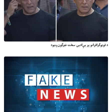
د فوټوګرافرانو پر بې‌ادبۍ سخت غبرګون وښود