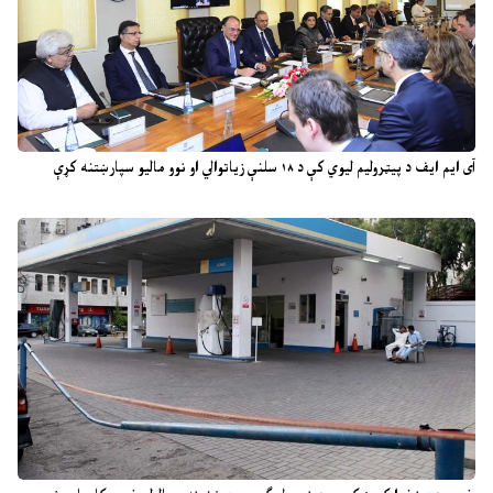
آی ایم ایف د پیټرولیم لیوي کې د ۱۸ سلنې زیاتوالي او نوو مالیو سپارښتنه کړې