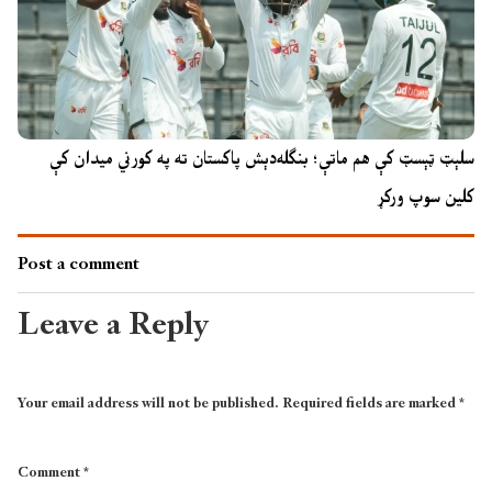
سلېټ ټېسټ کې هم ماتې؛ بنګله‌دېش پاکستان ته په کورني میدان کې
کلین سوپ ورکړ
Post a comment
Leave a Reply
Your email address will not be published.
Required fields are marked
*
Comment
*