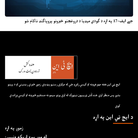
جے ایف-17 په اړه د ګودي میډیا د دروغجنو خبرونو پروپاګنډ ناکام شو
ايچ ټي اين هغه مهم غږونه او کيسې راوړو چې له مرکزي رسنيو پټ وي. زموږ خبري رښتيني او د پېښو
بشپړ پس منظر لري. هندکُش ټريبيون نيټورک له لرې پرتو سيمو نه مستقيم خبرونه او کيسې وړاندې
کوي
د ايچ ټي اين په اړه
زموږ په اړه
له موږ سره اړیکه ونیسئ