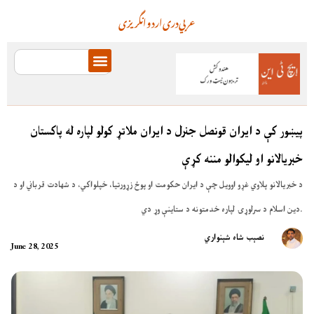
عربي
دری
اردو
انگریزی
پیښور کې د ایران قونصل جنرل د ایران ملاتړ کولو لپاره له پاکستان
خبریالانو او لیکوالو مننه کړې
د خبریالانو پلاوي غړو اوویل چې د ایران حکومت او پوځ زړورتیا، خپلواکي، د شهادت قرباني او د
دین اسلام د سرلوړۍ لپاره خدمتونه د ستاینې وړ دي.
نصېب شاه شېنواري
June 28, 2025