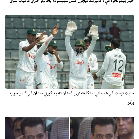
خیبر پښتونخوا کې د کمپرسډ نیچرل ګېس سټېشنونه بحالولو خبرې کامیاب شوې
سلېټ ټېسټ کې هم ماتې؛ بنګله‌دېش پاکستان ته په کورني میدان کې کلین سوپ
ورکړ