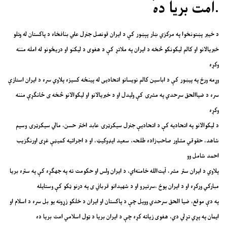
امت بریا ده.
د خیبر پښتونخوا په مرکزي ښار پېښور کې د ایران قونصل جنرل علي بنافخاه د پاکستان له وتلو
خبریالانو او کالم لیکونکو څخه د ایران په ملاتړ کې د هغوی د لیکنو او دریځونو له امله مننه
وکړه
وړمه ورځ په پیښور کې د اباسین کالم نویسانو اتحادیی له پینځه کسیزه پلاوي سره د ایران استازې
سره د ضیاالحق سرحدي په مشرۍ کې ولیدل او د خبریالانو او لیکوالانو څخه ی ځانګړې مننه
وکړه
د لیکوالانو په اتحادیه کې د اتحادیې جنرل سیکرټرۍ عابد اختر حسن، مالي سیکرټرۍ وسیم
شاهد، حقوقي مشاور صاحب‌زاده طلحہ، سعید ایډوکیټ، او د اجرائیه کمیټې غړی اورنګزیب
احمد شامل وو
پلاوي د ایران ستر مشر، آیت‌الله خامنه‌اي، د ایران ولس او حکومت ته په جهګړه کې په ستره بریا
مبارکي ورکړه او د ایران پوځ ،سرتیرو او د شهیدانو قرباني ی په درنو ټکو کې وستایله
په دې موقع، ضیا الحق سرحدي وویل چې د پاکستان او ایران د خلکو زړونه یو بل سره د اسلام او
ایمان په پړي تړلي دي، هغوی زیاته کړه چې د ایران بریا د ټول اسلامي امت بریا ده