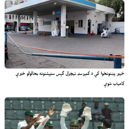
خیبر پښتونخوا کې د کمپرسډ نیچرل ګېس سټېشنونه بحالولو خبرې
کامیاب شوې