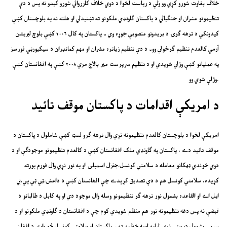
خلاف بغاوت شورو کړي وو ولې د رياست لخوا د دوي خلاف کارروائي شورو کيدو نه پس د دې
تنظيمونو مشران او جنګيالي د پاکستان ګاونډي ملکونو ته تښتيدلي او هلته نه په بلوچستان کښې
کيدونکي د ترهه ګرۍ د بريدونو منصوبې جوړه وي ۔ پاکستان په کال ۲۰۰۶ کښې بلوچ لبريشن
آرمي کالعدم تنظيم ګرځولي وو۔ د دې تنظيم زياتره مشران او مهم کمانډران د سيکيورټي فورسز
په عملياتو کښې وژلي شويدي او د تنظيم سرپرست مير بالاچ مري ۲۰۰۸ کښې په افغانستان کښې
وژلې شوي وو.
د امريکې اقدامات د پاکستان موقف تائيد
امريکې لخوا د بلوچستان کالعدم تنظيمونه نړي وال ترهه ګرو لسټ کښې شاملول د پاکستان د
موقف تائيد دے ، پاکستان په ګاونډي ملک افغانستان کښې د کالعدم تنظيمونو موجودګې او د
دوي خوندي ټهکانو معامله د سلامتي کونسل،جنرل اسمبلۍ او په نور نړي وال فورم پورته
کړيده، سلامتي کونسل هم د دې تصديق کړېدے چې افغانستان کښې د داعش،ټي ټي پي،بي
ايل اے او القاعده بشمول نور ترهه ګر تنظيمونو وسله وال موجود دي او په کابل د طالبانو د
قبضې نه پس دغه تنظيمونه نور هم منظم شويدي کوم چې د افغانستان د ګاونډي ملکونو او د
سيمې بشمول درستې نړۍ لپاره لويه خطره ده ۔ پاکستان او سلامتي کونسل څو وارې د افغان