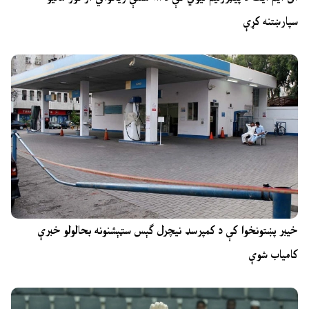
سپارښتنه کړې
خیبر پښتونخوا کې د کمپرسډ نیچرل ګېس سټېشنونه بحالولو خبرې
کامیاب شوې