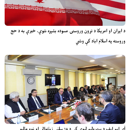
د ایران او امریکا د تړون وروستۍ مسوده بشپړه شوې، خبرې به د حج
وروسته په اسلام اباد کې وشي
آی ایم ایف د پیټرولیم لیوي کې د ۱۸ سلنې زیاتوالي او نوو مالیو