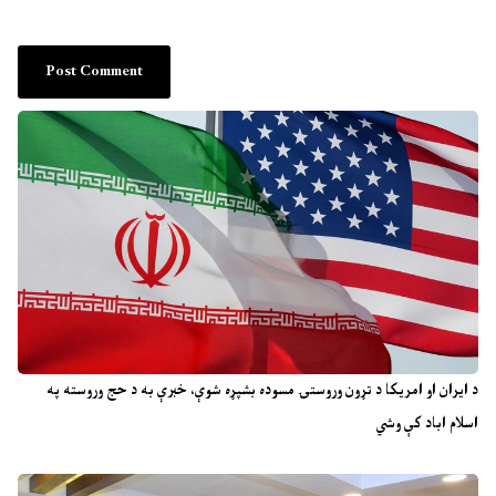
د ایران او امریکا د تړون وروستۍ مسوده بشپړه شوې، خبرې به د حج وروسته په
اسلام اباد کې وشي