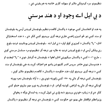
تنظيمونو سره کيدونکي ملاټر او سهولت کارۍ خاتمه به هم يقيني شي ۔
د بي ايل اے وجود او د هند مرستې
په هند او افغانستان کښې موجود د پاکستان کالعدم تنظيم بلوچستان لبريشن آرمي په بلوچستان
او سند کښې تير څو لسيزو راهسې جاري ترهه ګرۍ بريدونو کښې ککړ دي ۔ د هند استخباراتي
اداره ” را” پاکستان د کمزورې کولو لپاره د بي ايل اے ، بلوچستان لبريشن يونائيټډ فرنټ،بلوچ
ري پبلکن آرمي او د بلوچ لبريشن فرنټ نه علاوه نور ترهه ګر تنظيمونوسره مسلسل مرستې کوي
۔ مارچ ۲۰۱۶ کښې د پاکستان سيکيورټي ادارو لخوا د بلوچستان نه ګرفتار شوي د ” را” ايجنټ او
د هندوستان نيوي حاضر سروس افسر کلبهوشن ياديو هم اعتراف کړېدے چې بلوچستان او سند
کښې د ترهه ګرۍ بريدونو لپاره هند حکومت د پاکستان د کالعدم تنظيمونو ملاټر کوي ۔
بلوچستان کښې ترهه ګر ډلې په ۱۹۷۰ کښې راپورته شوي وې ۔ د آزاد بلوچستان نعره پورته
کونکې ترهه ګر ډلې په کراچۍ،کوئټه،ګوادر، او د بلوچستان په نورو مهم ښارونو حملو کښې
ککړ دي او د زياتره خونړي بريدونو ذمه وارې ئې قبول کړيده، په ابتدائي توګه د پخواني
وزيراعظم ذوالفقار علي بهټو دور حکومت کښې د بلوچستان دې ترهه ګر تنظيمونو د پاکستان