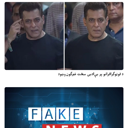
د فوټوګرافرانو پر بې‌ادبۍ سخت غبرګون وښود