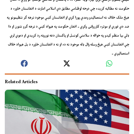
حکومت نه مطالبه کړېده چې دوحه لوظنامې مطابق دې اسلامي امارت د افغانستان خاوره د
هيڅ ملک خلاف نه استعماليدو وعدې پورا کړي او افغانستان کښې موجود ترهه ګر تنظيمونو په
ضد دې فوري او موثره کارروائۍ وکړي ۔ افغان حکومت په هيواد کښې د ترهه ګرو شتون او دا
ډلې بيا منظم کيدو په حواله د سلامتي کونسل او پاکستان دغه تورونه رد کړيدي او دعوي لري
چې افغانستان کښې هيڅ وسله وال ډله موجود نه ده او نه د افغانستان خاوره د بل هيواد خلاف
استعماليږي ۔
Related Articles