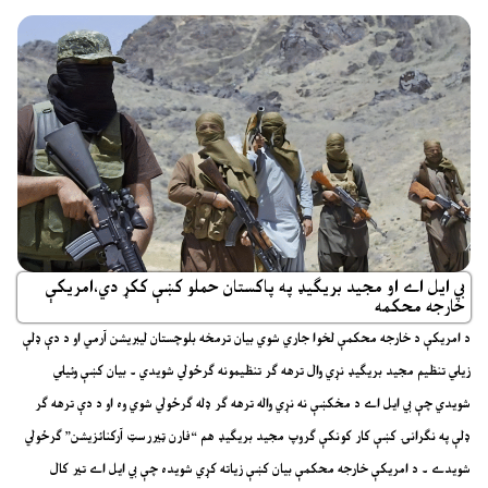
بي ايل اے او مجيد بريګيډ په پاکستان حملو کښې ککړ دي،امريکې
خارجه محکمه
د امريکې د خارجه محکمې لخوا جاري شوي بيان ترمخه بلوچستان ليبريشن آرمي او د دې ډلې
زيلي تنظيم مجيد بريګيډ نړي وال ترهه ګر تنظيمونه ګرځولي شويدي ۔ بيان کښې وئيلي
شويدي چې بي ايل اے د مخکښې نه نړي واله ترهه ګر ډله ګرځولي شوي وه او د دې ترهه ګر
ډلې په نګرانۍ کښې کار کونکې ګروپ مجيد بريګيډ هم “فارن ټيررسټ آرکنائزيشن” ګرځولي
شويدے ۔ د امريکې خارجه محکمې بيان کښې زياته کړي شويده چې بي ايل اے تير کال