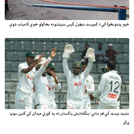
خیبر پښتونخوا کې د کمپرسډ نیچرل ګېس سټېشنونه بحالولو خبرې کامیاب شوې
سلېټ ټېسټ کې هم ماتې؛ بنګله‌دېش پاکستان ته په کورني میدان کې کلین سوپ
ورکړ