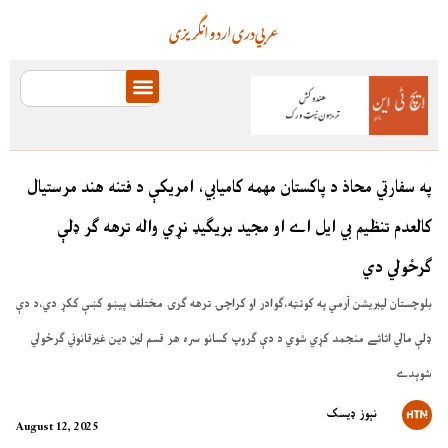
عربي
دری
اردو
انگریزی
په سفارتي محاذ د پاکستان مهمه کاميابي، امريکې د فتنه هند مرستيال
کالعدم تنظيم بي ايل اے او مجيد بريګيډ نړي واله ترهه ګر ډلې
ګرځولي دي
بلوچستان ليبريشن آرمي په کوئټه،ګوادر او کراچۍ ترهه ګرۍ مختلف پيښو کښې ککړ دي،د دې
ډلې مالي اثاثے منجمد کړي شوي د دې ګروپ کسانو سره هر قسم لين دين غيرقانوني ګرځولي
شوېدے
نېوز ډیسک
August 12, 2025