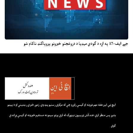
جے ایف-17 په اړه د ګودي میډیا د دروغجنو خبرونو پروپاګنډ ناکام شو
ايچ ټي اين هغه مهم غږونه او کيسې راوړو چې له مرکزي رسنيو پټ وي. زموږ خبري رښتيني او د پېښو
بشپړ پس منظر لري. هندکُش ټريبيون نيټورک له لرې پرتو سيمو نه مستقيم خبرونه او کيسې وړاندې
کوي