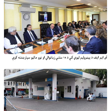
آی ایم ایف د پیټرولیم لیوي کې د ۱۸ سلنې زیاتوالي او نوو مالیو سپارښتنه کړې