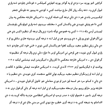
کراچۍ ائير پورټ سره نزدې او په ګوادر پورټ اتهارټي کمپلکس د خودکش چاودنو ذمه واري
قبول کړي وه، دغه رنګ روان کال مارچ مياشت کښې د کوئټې نه پيښور ته تلونکي جعفر
ايکسپريس باندې هم د دې ډلې ترهه ګرو حمله کړي وه ،د امريکې خارجه محکمې په بيان
کښې دا هم وئيلي شويدي چې پاکستان کښې د مختلف بريدونو ذمه واري قبولونکې بلوچستان
ليبريشن آرمي ډله د ۲۰۱۹ کښې په خصوصي توګه نامزد نړي وال ترهه ګر تنظيم (ايس ډي جي
ټي)ګرځولي شوي وو ولې د دې وروستو هم بي ايل اے د ترهه ګرۍ بريدونه جاري ساتلي وو او د
دې ډلې زيلي تنظيم مجيد بريګيډ لخوا هم پاکستان کښې شوي د ځني خود کش چاودنو ذمه
واري قبول کړي شويده چې لوجې ئې امريکې اوس دا دواړه ډلې نړي وال ترهه ګر تنظيمونه
ګرځولي دي ۔ د امريکې خارجه محکمې دا کارروائي د اميګريشن اينډ نيشنلټي ايکټ د ۲۱۹
پوائنټ او د ايګزيکټيو آرډر ۱۳۲۲۴ لاندې کړيده، د امريکني حکومت فيصلې مطابق د کالعدم
بي ايل اے او زيرنګران تنظيم مجيد بريګيډ ټولې اثاثے منجمند کړي شويدي ،دې تنظيم يا د
دې ډلې د کسانو سره هر قسمه لين دين او نورې معاملې غير قانوني ګرځولي شويدي ۔ د امريکې
خارجه وزير مارکو روبيو بيان ترمخه مجيدبريګيډ او بي ايل اے ترهه ګر ډلې ګرځول نړۍ نه د
ترهه ګرۍ ناسور د ختمولو لپاره د صدر ټرمپ او امريکني انتظاميې عزم په ډاګه کړيدے د دې
اقداماتو په نتيجه کښې به د ترهه ګرۍ خطرو مخ نيوي کښې مرستې ملاؤ شي او د ترهه ګر