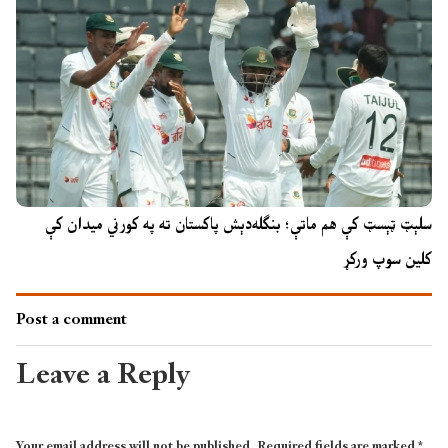
سلېټ ټېسټ کې هم ماتې؛ بنګله‌دېش پاکستان ته په کورني میدان کې
کلین سوپ ورکړ
Post a comment
Leave a Reply
Your email address will not be published.
Required fields are marked
*