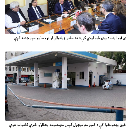
آی ایم ایف د پیټرولیم لیوي کې د ۱۸ سلنې زیاتوالي او نوو مالیو سپارښتنه کړې
خیبر پښتونخوا کې د کمپرسډ نیچرل ګېس سټېشنونه بحالولو خبرې کامیاب شوې