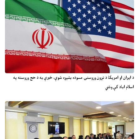
د ایران او امریکا د تړون وروستۍ مسوده بشپړه شوې، خبرې به د حج وروسته په
اسلام اباد کې وشي