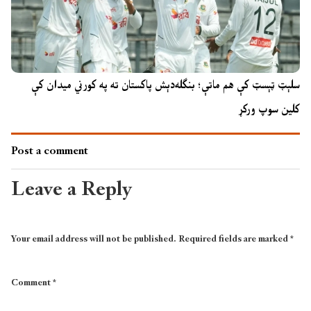
سلېټ ټېسټ کې هم ماتې؛ بنګله‌دېش پاکستان ته په کورني میدان کې
کلین سوپ ورکړ
Post a comment
Leave a Reply
Your email address will not be published.
Required fields are marked
*
Comment
*