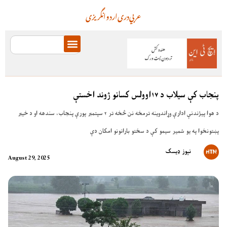
عربي
دری
اردو
انگریزی
پنجاب کې سیلاب د ۱۷اوولس کسانو ژوند اخستې
د هوا پیژندنې ادارې وړاندوینه ترمخه نن څخه تر ۲ سپتمبر پورې پنجاب، سندهه او د خیبر
پښتونخوا په یو شمیر سیمو کې د سختو بارانونو امکان دې
نېوز ډیسک
August 29, 2025