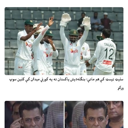
سلېټ ټېسټ کې هم ماتې؛ بنګله‌دېش پاکستان ته په کورني میدان کې کلین سوپ
ورکړ