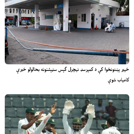
خیبر پښتونخوا کې د کمپرسډ نیچرل ګېس سټېشنونه بحالولو خبرې
کامیاب شوې