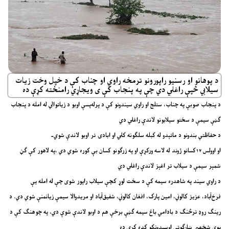
د پوهانو او رسنیو راپورونو ترمخه راوي او چناب کې د خپل وخت زیات
سیلابي څپې راغلي دي چې په پنجاب کې ی ویجاړي رامنځته کړې ده
د پنجاب صوبې په چناب، ستلج او راوي سیندونو کې د پرله‌پسې اوبو د زیاتوالي له امله د پنجاب
ګڼې سیمې د سختو سیلابونو لاندې راغلي دي
د حفاظتي بندونو د ماتېدو له کبله سلګونه کلي او ابادۍ تر اوبو لاندې شوي۔
او اوولس ۱۷کسانو ژوند له لاسه ورکړې او په زرګونو کسان بې کوره شوي دي ،په لاهور کې ګڼ
شمېر سیمې د سیلاب تر اغېز لاندې راغلي دي
د راوي سیند په شاهدره سیمه کې د سخت لوړ کچې سیلاب راپور شوی چې له امله یې
فرخ‌آباد، عزیز کالوني، امین پارک، افغان کالوني، شفیق‌آباد او مریدوالا سیمې زیانمنې شوي دي. د
رینګ روډ ترڅنګ د بادامي باغ سیمه ګڼې برخې هم د اوبو لاندې شوې دي، په چوهنګ کې د
یوې شخصي ښارګوټي اوسېدونکو کډه کړې ده