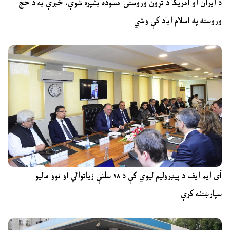
د ایران او امریکا د تړون وروستۍ مسوده بشپړه شوې، خبرې به د حج
وروسته په اسلام اباد کې وشي
آی ایم ایف د پیټرولیم لیوي کې د ۱۸ سلنې زیاتوالي او نوو مالیو
سپارښتنه کړې