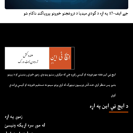
جے ایف-17 په اړه د ګودي میډیا د دروغجنو خبرونو پروپاګنډ ناکام شو
ايچ ټي اين هغه مهم غږونه او کيسې راوړو چې له مرکزي رسنيو پټ وي. زموږ خبري رښتيني او د پېښو
بشپړ پس منظر لري. هندکُش ټريبيون نيټورک له لرې پرتو سيمو نه مستقيم خبرونه او کيسې وړاندې
کوي
د ايچ ټي اين په اړه
زموږ په اړه
له موږ سره اړیکه ونیسئ