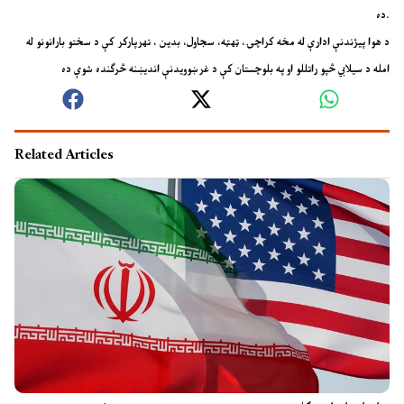
ده.
د هوا پیژندنې ادارې له مخه کراچۍ، ټهټه، سجاول، بدین ، تهرپارکر کې د سختو بارانونو له
امله د سیلابي څپو راتللو او په بلوچستان کې د غرښوویدنې اندیښنه څرګنده شوې ده
Related Articles