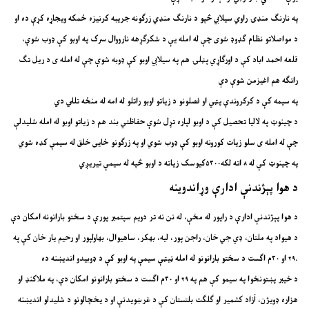
په نارنګ منډۍ راوي سیلابي څپو د نارنګ منډي زرګونه جریبه کرنیزه ځمکه ویجاړه کړې ده او
د مواصلاتو نظام ګډوډ شوی چې له امله یې د شکرګړهه نارووال سرک په اوبو کې ډوب شوې،
قلعه احمد اباد کې د اورګاړي پټلۍ هم په سیلابي اوبو کې ډوبه شوې چې له امله ی د ریل تګ
راتګه هم اغیزمن شوې دې
په سیمه کې د کرکروندې پټي او فصلونو د زیاتو اوبو راتلو له امه له منځه تللي دي
د چینوټ په لالیا تحصیل کې د اوبو لپاره تړل شوې حفاظتي بند هم د زیاتو اوبو له امله شلیدلې
چې له امله ی سلو زیات کورونه اوبو کې ډوب شوي او په زرګونو ځایی خلق له سیمې کډه شوي
په چینوټ کې له ۸ اته لکه۵۳۰۰کیوسک زیاته د اوبو څپه له سیمې تیریږي
د هوا پېژندنې ادارې وړاندوینه
د هوا پېژندنې ادارې د راپور له مخې، له نن نه تر دویم سپتمبر پورې د سختو بارانونه امکان دې
د هیواد په ملتان، ډي جي خان، راجن پور، لیه، بهکر، ساهیوال، بهاولپور او رحیم یار خان کې په
۲۹ او ۳۰م اګست د سختو بارانونو له امله ټیټې سیمې په اوبو کې د ډوبیدو اندیښنه ده.
د خیبر پښتونخوا په سیمو کې هم په ۲۹ او ۳۰م اګست د سختو بارانونو امکان دې، په ملاکنډ او
هزاره ډویژن، آزاد کشمیر او ګلګت بلتستان کې د غرښویدنې او د یخچالونو د شلیدلو اندیښنه