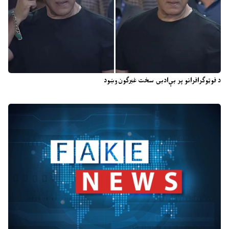
د فوټوګرافرانو پر بې‌ادبۍ سخت غبرګون وښود