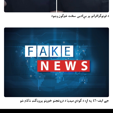
د فوټوګرافرانو پر بې‌ادبۍ سخت غبرګون وښود
جے ایف-17 په اړه د ګودي میډیا د دروغجنو خبرونو پروپاګنډ ناکام شو