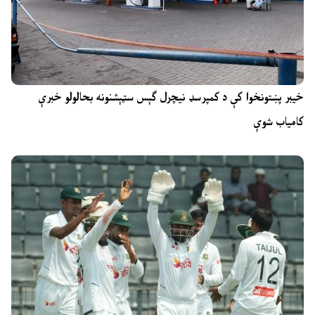
خیبر پښتونخوا کې د کمپرسډ نیچرل ګېس سټېشنونه بحالولو خبرې
کامیاب شوې