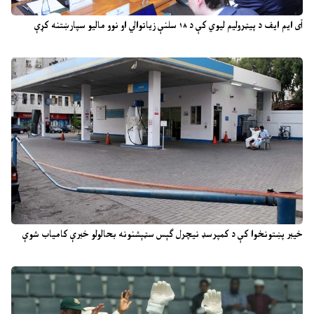
آی ایم ایف د پیټرولیم لیوي کې د ۱۸ سلنې زیاتوالي او نوو مالیو سپارښتنه کړې
خیبر پښتونخوا کې د کمپرسډ نیچرل ګېس سټېشنونه بحالولو خبرې کامیاب شوې