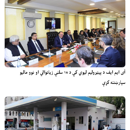
آی ایم ایف د پیټرولیم لیوي کې د ۱۸ سلنې زیاتوالي او نوو مالیو
سپارښتنه کړې