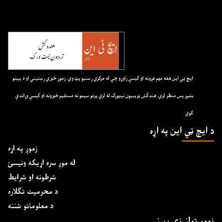
ايچ ټي اين هغه مهم غږونه او کيسې راوړو چې له مرکزي رسنيو پټ وي. زموږ خبري رښتيني او د پېښو
بشپړ پس منظر لري. هندکُش ټريبيون نيټورک له لرې پرتو سيمو نه مستقيم خبرونه او کيسې وړاندې
کوي
د ايچ ټي اين په اړه
زموږ په اړه
له موږ سره اړیکه ونیسئ
شرطونه او شرایط
د محرمیت تګلاره
د معلوماتو شننه
زموږ ټولنیزې رسنۍ