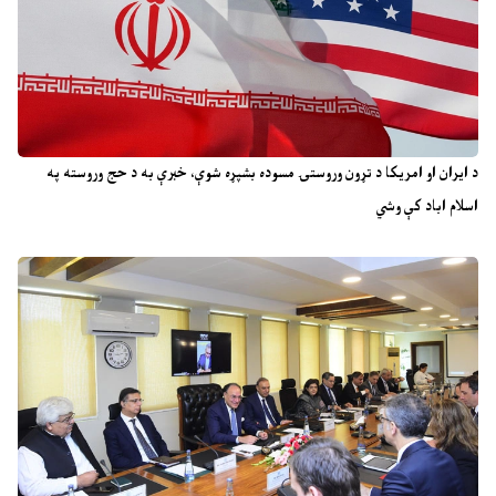
د ایران او امریکا د تړون وروستۍ مسوده بشپړه شوې، خبرې به د حج وروسته په
اسلام اباد کې وشي