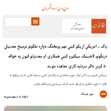
عربي
دری
اردو
انگریزی
پاک ۔ امريکې اړيکو کښې مهم پرمختګ،دواړه ملکونو ترمينځ معدنياتي
درنګونو،لاجسټک سيکټرو کښې همکارۍ او معدنياتو لټون په حواله
۵۰ کروړ ډالر سرمايه کارۍ معاهده شوے
مريکني کمپنو سره لاس ليک شوې معاهدې به پاکستان کښې سرمايه کارۍ ته وده ورکولو نه
علاوه د دواړو ملکونو په اړيکو مثبت اثرات پريباسي،وزيراعظم هاؤس
نېوز ډیسک
September 9, 2025