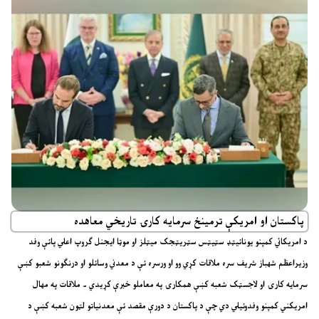
پاکستان او امريکې ترمينځ سرمايه کارۍ تاريخي معاهده
د امريکائي کمپنو يونائيټډ سټيټس سټريټجک ميټلز او موټا ايجنل ګروپ اعلي پائې وفد
وزيراعظم شهباز شريف سره ملاقات کړي وو او ورسره ئې د معدني وسائلو او درنګونو شعبو کښې
سرمايه کارۍ او لاجسټک شعبه کښې همکارۍ په معاملو خبرې کړيدي ۔ ملاقات په مهال
امريکني کمپنو وفدوئيلي دي چې د پاکستان د دورې مقصد ئې معدنياتو لټون شعبه کښې د