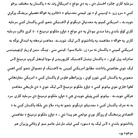
سرمايه کارۍ جائزه اخستل دي ۔ په دي موقع د امريکائي وفد ته د پاکستان په مختلف برخو
کښې د سرو زرو ،د اوسپنې او د نور قيمتي معدنياتو د ذخائرو په حواله تفصيلي بريفنګ ورکړي
شوېدے ۔ امريکني کمپنو په معدنياتي درنګونو او لاجسټکي شعبو کښې پاکستان کښې سرمايه
کاري کولو باندې رضا مندي ښودلي په دي موقع د دواړو ملکونو ترمينځ د ۵۰ کروړ ډالرو سرمايه
کارۍ په حواله د مفاهمت په ياداشتونو لاس ليک شوېدے، معاهدو ترمخه په ابتدائي توګه به
امريکني کمپنې د پاکستان نه سره زر، تانبا(مسو) ،اينټي مني ، ټینګ سټن او ریئر ارتهیمینټس
صادرات پیل کوي ۔ د پاکستان نيشنل لاجسټک کارپوريشن او موټا اينجل ګروپ ترمينځ لاس
ليک شوي مفاهمتي ياداشت مطابق امريکني کمپنۍ به لاجسټک او تعميراتي شعبو کښې اهمې
منصوبې په پاکستان کښې شورو کوي ۔ وزيراعظم هاؤس او پاکستان کښې د امريکې سفارتخانې
لخوا جاري شوي بيانونو کښې د دواړؤ ملکونو ترمينځ لاس ليک شوې د دې تاريخې معاهدو
هرکلې شويدے ، بيانونو کښې وئيلي شويدي چې د دواړو ملکونو ترمينځ دې سرمايه کارۍ سره
به نه صرف پاکستان کښې د معدنياتو درنګونو شعبو ته وده ملاؤ شي بلکه پاکستان کښې به د
اقتصادي پرمختګ او روزګار نورې موقعې هم پيدا شي ۔ د دواړو ملکونو ترمينځ د مفاهمتي
ياداشتونو باندې د لاس ليک په دستوره کښې فيلډ مارشل عاصم منير او وفاقي وزيران هم
موجود وو۔