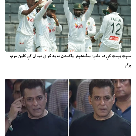
سلېټ ټېسټ کې هم ماتې؛ بنګله‌دېش پاکستان ته په کورني میدان کې کلین سوپ
ورکړ