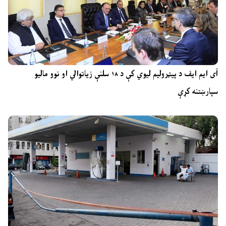
آی ایم ایف د پیټرولیم لیوي کې د ۱۸ سلنې زیاتوالي او نوو مالیو
سپارښتنه کړې