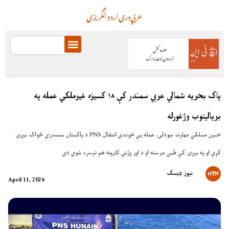
عربي
دری
اردو
انگریزی
پاک بحریه شمالي عربي سمندر کې ۱۸ کسیزه غیرملکي عمله په
بریالیتوب وژغورله
د پاکستان سمندري ځواک بېړۍ PNS حنین مسلکي مهارت ښودلی، عمله یې خوندي انتقال
کړې او په بېړۍ کې طبي مرسته او د اور وژنې کارونه هم ترسره شوي دي
نېوز ډیسک
April 11, 2026