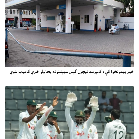
خیبر پښتونخوا کې د کمپرسډ نیچرل ګېس سټېشنونه بحالولو خبرې کامیاب شوې