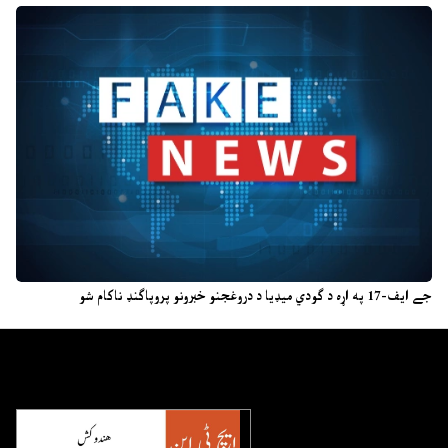
جے ایف-17 په اړه د ګودي میډیا د دروغجنو خبرونو پروپاګنډ ناکام شو