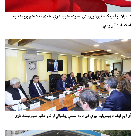
د ایران او امریکا د تړون وروستۍ مسوده بشپړه شوې، خبرې به د حج وروسته په
اسلام اباد کې وشي
آی ایم ایف د پیټرولیم لیوي کې د ۱۸ سلنې زیاتوالي او نوو مالیو سپارښتنه کړې