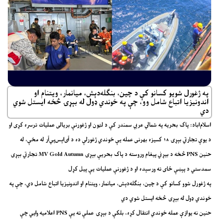
په ژغورل شویو کسانو کې د چین، بنګله‌دېش، میانمار، ویتنام او
اندونیزیا اتباع شامل وو، چې په خوندي ډول له بېړۍ څخه ایستل شوي
دي
اسلام‌اباد: پاک بحریه په شمالي عربي سمندر کې د لټون او ژغورنې بریالی عملیات ترسره کړی او
د یوې تجارتي بېړۍ ۱۸ کسیزه بهرنی عمله یې خوندي ژغورلې ده د آی‌اېس‌پي‌آر له مخې، له
تجارتي بېړۍ MV Gold Autumn څخه د بیړني پیغام وروسته د پاک بحریې بېړۍ PNS حنین
سمدستي د پېښې ځای ته ورسېده او د ژغورنې عملیات یې پیل کړل
په ژغورل شوو کسانو کې د چین، بنګله‌دېش، میانمار، ویتنام او اندونیزیا اتباع شامل دي، چې په
خوندي ډول له بېړۍ څخه ایستل شوي دي
اعلامیه وايي چې PNS حنین نه یوازې عمله خوندي انتقال کړه، بلکې د بېړۍ عملې ته یې