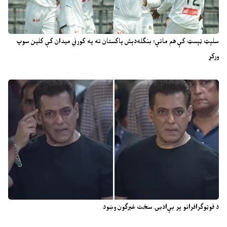
سلېټ ټېسټ کې هم ماتې؛ بنګله‌دېش پاکستان ته په کورني میدان کې کلین سوپ
ورکړ
د فوټوګرافرانو پر بې‌ادبۍ سخت غبرګون وښود