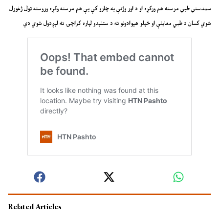
سمدستي طبي مرسته هم ورکړه او د اور وژنې په چارو کې یې هم مرسته وکړه وروسته ټول ژغورل
شوي کسان د طبي معاینې او خپلو هېوادونو ته د ستنېدو لپاره کراچۍ ته لېږدول شوي دي
Related Articles