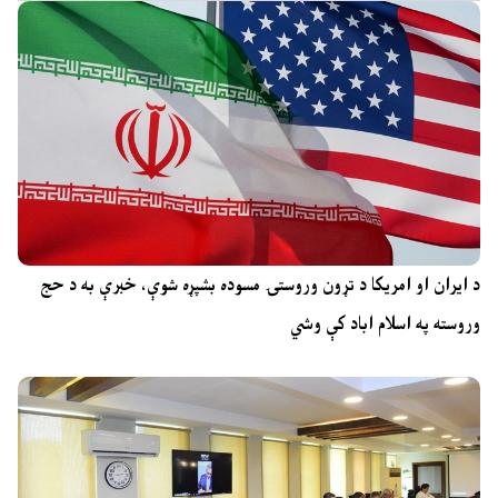
د ایران او امریکا د تړون وروستۍ مسوده بشپړه شوې، خبرې به د حج
وروسته په اسلام اباد کې وشي