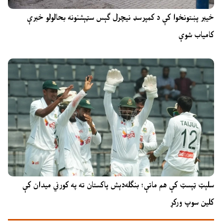
خیبر پښتونخوا کې د کمپرسډ نیچرل ګېس سټېشنونه بحالولو خبرې
کامیاب شوې
سلېټ ټېسټ کې هم ماتې؛ بنګله‌دېش پاکستان ته په کورني میدان کې
کلین سوپ ورکړ