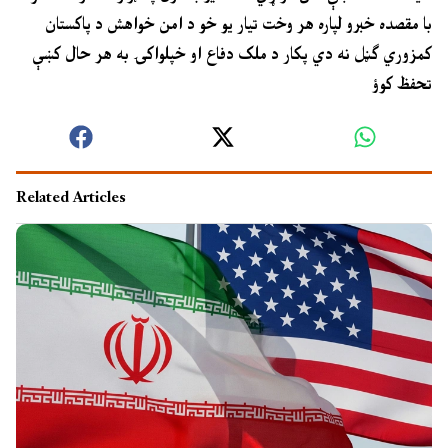
با مقصده خبرو لپاره هر وخت تيار يو خو د امن خواهش د پاکستان
کمزوري ګڼل نه دي پکار د ملک دفاع او خپلواکۍ به هر حال کښې
تحفظ کوؤ
Related Articles