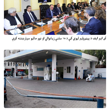
آی ایم ایف د پیټرولیم لیوي کې د ۱۸ سلنې زیاتوالي او نوو مالیو سپارښتنه کړې