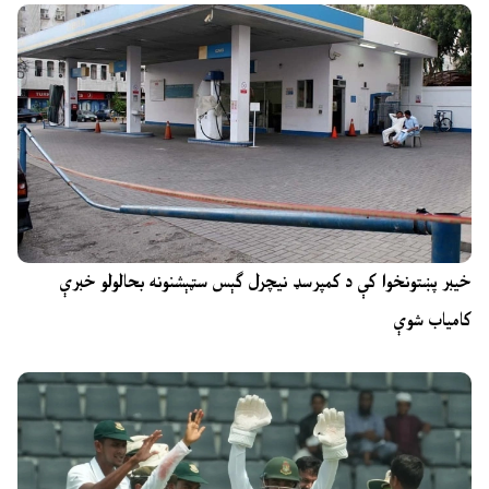
خیبر پښتونخوا کې د کمپرسډ نیچرل ګېس سټېشنونه بحالولو خبرې
کامیاب شوې