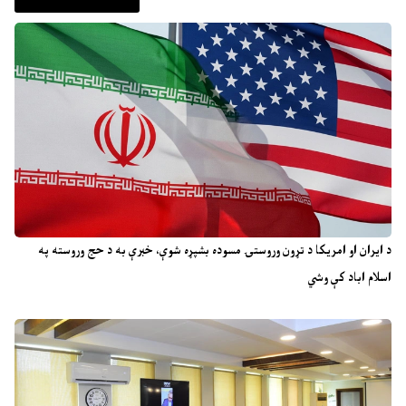
د ایران او امریکا د تړون وروستۍ مسوده بشپړه شوې، خبرې به د حج وروسته په
اسلام اباد کې وشي