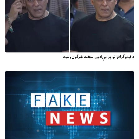
د فوټوګرافرانو پر بې‌ادبۍ سخت غبرګون وښود