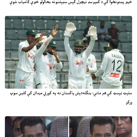
خیبر پښتونخوا کې د کمپرسډ نیچرل ګېس سټېشنونه بحالولو خبرې کامیاب شوې
سلېټ ټېسټ کې هم ماتې؛ بنګله‌دېش پاکستان ته په کورني میدان کې کلین سوپ
ورکړ