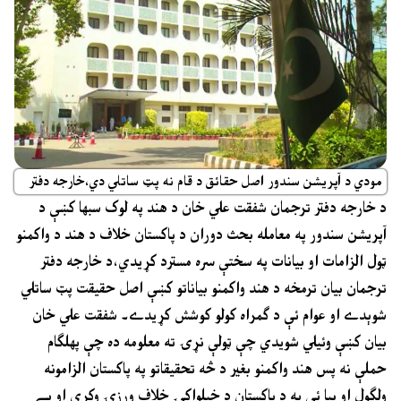
مودي د آپريشن سندور اصل حقائق د قام نه پټ ساتلي دي،خارجه دفتر
د خارجه دفتر ترجمان شفقت علي خان د هند په لوک سبها کښې د
آپريشن سندور په معامله بحث دوران د پاکستان خلاف د هند د واکمنو
ټول الزامات او بيانات په سختې سره مسترد کړيدي،د خارجه دفتر
ترجمان بيان ترمخه د هند واکمنو بياناتو کښې اصل حقيقت پټ ساتلي
شوېدے او عوام ئې د ګمراه کولو کوشش کړيدے۔ شفقت علي خان
بيان کښې وئيلي شويدي چې ټولې نړۍ ته معلومه ده چې پهلګام
حملې نه پس هند واکمنو بغير د څه تحقيقاتو په پاکستان الزامونه
ولګول او بيا ئې په د پاکستان د خپلواکۍ خلاف ورزۍ وکړې او بے