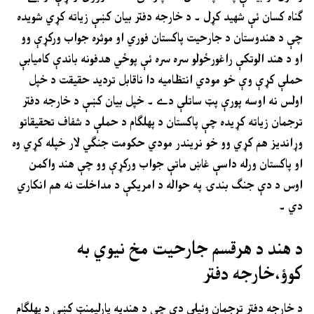
ګناه کسان ئې شهيد کړل ۔ د خارجه دفتر بيان کښې زياته کړي شويده
چې د هندوستان د جارحيت پاکستان فوري او موثره جواب ورکړې وو
او د هند الوتکې راغورځولو سره سره ئې پوځي هدفونه باندې کاميابې
حملې کړې وې خو مودي انتظاميه دا ناقابل ترديد حقيقت د خپل
اولس نه اوسه پورې پټ ساتلې دے ۔ خپل بيان کښې د خارجه دفتر
ترجمان زياته کړيده چې پاکستان د پهلګام د حملې د شفاف تحقيقاتو
وړانديز هم کړي وو خو نريندر مودي حکومت جنګي لار خپله کړي وه
او پاکستان ورله داسې غاښ ماتې جواب ورکړې وو چې هند واکمن
اوس د دې جنګ بندۍ په حواله د امريکې د مداخلت نه هم انکاري
دي ۔
د هند د هرقسم جارحيت مخ نيوي به
کوؤ،خارجه دفتر
د خارجه دفتر ترجمان وئيلي دي چې د هندپه پارليمنټ کښې د پهلګام