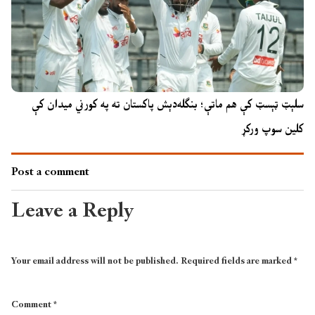
سلېټ ټېسټ کې هم ماتې؛ بنګله‌دېش پاکستان ته په کورني میدان کې
کلین سوپ ورکړ
Post a comment
Leave a Reply
Your email address will not be published.
Required fields are marked
*
Comment
*