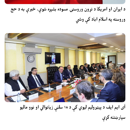
د ایران او امریکا د تړون وروستۍ مسوده بشپړه شوې، خبرې به د حج
وروسته په اسلام اباد کې وشي
آی ایم ایف د پیټرولیم لیوي کې د ۱۸ سلنې زیاتوالي او نوو مالیو
سپارښتنه کړې