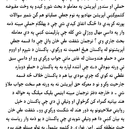
حملې او سندور آپريشن په معاملو د بحث شورو کيدو په وخت مقبوضه
کشميرکښې آپريشن مهاديو په نوم جعلي عملياتو هم ګڼ شمير سوالات
پورته کړيدي دا څنګ اتفاق کيدې شي چې د پهلګام حملې مبينه ذمه
وار په داسې مهال ووژلي شي کله چې پارليمنټ کښې په دې معامله
بحث جاري وي ؟ ترجمان شفقت علي خان وائي چې دا قسمه جعلي
آپريشنونو له پاکستان هيڅ اهميت نه ورکوي، پاکستان د شپږم او اووم
مئي د حملو هندوستان له غاښ ماتې جواب ورکړي وو او داسې سبق
ئې ورته ښودلې دے چې آئنده لپاره به په پاکستان د حملو دوباره
غلطي نه کوي که چرې مودي بيا هم د پاکستان خلاف څه قسمه
جارحيت وکړو نو د معرکه حق آپريشن نه به ورته هم سخت جواب ملاؤ
شي ۔ د خارجه دفتر ترجمان مبينه ايټمي بليک ميلنګ په حواله د
هند بيانيه ګمراه کن ګرځولي او وئيلي ئي دي چې پاکستان د خپل
روايتي صلاحيتونو په ذور هند له شکست ورکړي وو۔ شفقت علي خان
په بيان کښې دا هم وئيلي شويدي چې پاکستان د يو ذمه وار رياست په
حيث منطقه کښې امن غواړي د کشمير بشمول په ټولو مسئلو هند سره