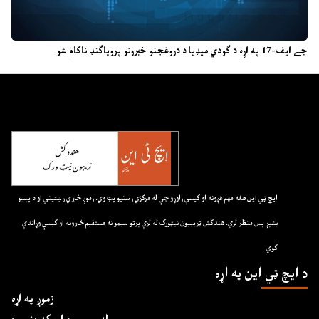
جے ایف-17 په اړه د ګودي میډیا د دروغجنو خبرونو پروپاګنډ ناکام شو
ايچ ټي اين هغه مهم غږونه او کيسې راوړو چې له مرکزي رسنيو پټ وي. زموږ خبري رښتيني او د پېښو
بشپړ پس منظر لري. هندکُش ټريبيون نيټورک له لرې پرتو سيمو نه مستقيم خبرونه او کيسې وړاندې
کوي
د ايچ ټي اين په اړه
زموږ په اړه