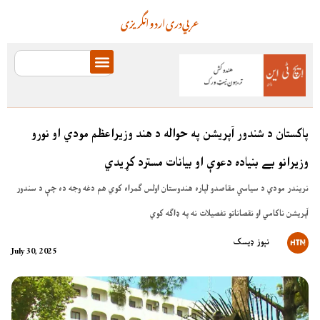
عربي
دری
اردو
انگریزی
پاکستان د شندور آپريشن په حواله د هند وزيراعظم مودي او نورو
وزيرانو بے بنياده دعوې او بيانات مسترد کړيدي
نريندر مودي د سياسي مقاصدو لپاره هندوستان اولس ګمراه کوي هم دغه وجه ده چې د سندور
آپريشن ناکامي او نقصاناتو تفصيلات نه په ډاګه کوي
نېوز ډیسک
July 30, 2025