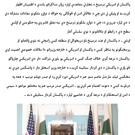
پاکستان او امريکې ترمينځ د تجارتي معاهدې لپاره روان مذاکراتو باندې د اطمينان اظهار
کړيدے او وئيلي ئي دي چې د علاقائي امن او څوکالۍ په حواله د دواړو ملکونو مفادات مشترکه دي
د دې لپاره ضروري ده چې د دواړو ملکونو ترمينځ دې ښه تعلق قائم وي،په حکومتي او اولسي
سطح دې د رابطو او ملاقاتونو د نوې سلسلې آغاز
اوشي ۔ د پاکستان او هند ترمينځ تاؤ تريخوالي او منطقه کښې رامخې ته شوي واقعاتو او
پرمختګونو په تناظر کښې د پاکستان او امريکې د خارجه وزيرانو دا ملاقات خصوصي اهميت لري
،پاکستان د ترهه ګرۍ خلاف جنګ کښې د امريکې يو باوري شراکت دار دې امريکني چارواکو
څو وارې د پاکستان د دې کردار ستائينه کړيده،د خارجه وزير اسحاق ډار د واشنګټن دورې نه
مخکښې فيلډ مارشل عاصم منير هم د امريکې دوره کړې وه او صدر ډونلډ ټرمپ د هغه په
درناوے کښې د دعوت اهتمام هم کړي وو ۔ امريکني صدر ټرمپ هم په مختلفو موقعو د سيمې
د امن او استحکام او د ترهه ګرۍ د خاتمے لپاره د پاکستان کردار ستائيلي دے ۔