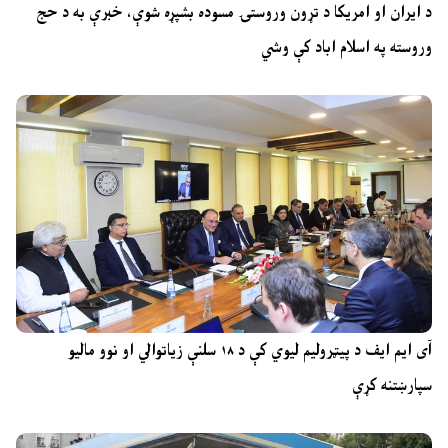
د ایران او امریکا د تړون وروستۍ مسوده بشپړه شوې، خبرې به د حج
وروسته په اسلام اباد کې وشي
آی ایم ایف د پیټرولیم لیوي کې د ۱۸ سلنې زیاتوالي او نوو مالیو
سپارښتنه کړې