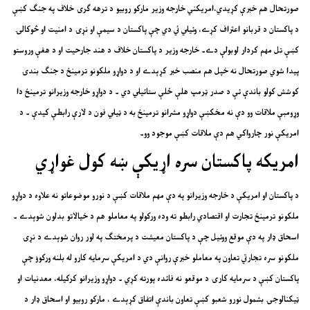
صورتحال هم خبرې کړيدي،امريکني خارجه وزير مارکو روبيو د ترهه ګرۍ خلاف په جنګ کښې
د پاکستان د قربانو اعتراف کړے، وئيلي ئي دي چې پاکستان د سيمې او نړۍ د امنيت او څوکالۍ
کښې تل مهم کردار لوبولې دے۔ خارجه وزير د پاکستان خلاف د هند جارحيت او د هغې وروستو
پيدا شوي صورتحال نه خپل هم منصب خبر کړېدے او د دواړو ملکونو ترمينځ د جنګ بندۍ
کوشش کولو باندې ئې د صدر ټرمپ هلې ځلې ستائيلي دي ۔ د دواړو خارجه وزيرانو ترمينځ دا
وړومبې ملاقات وو دې نه مخکښې دواړو مشرانو ترمينځ به د ټيلي فون د لارې رابطې کيدې ۔ د
امريکې نور چارواکي هم دې ملاقات کښې موجود وو۔
امريکه پاکستان سره اړيکې ښه کول غواړي
د پاکستان او امريکې د خارجه وزيرانو په دې مهم ملاقات کښې د نورو موضوعاتو نه علاوه د دواړو
ملکونو ترمينځ تجارت او اقتصادي رابطو ته وده ورکولو په معاملو هم د خيالاتو بدلون شوېدے ۔
اسحاق ډار په دې موقع ووئيل چې د پاکستان معيشت د پرمختګ په لور روان شوېدے د نړۍ
ملکونو سره تجارتي تعاون په معاملو خبرې روانې دي د امريکې سرمايه کارو له بلنه ورکوؤ چې
پاکستان کښې د سرمايه کارۍ د موقعو نه فائده پورته کړي ۔ دواړو وزيرانو کرکيله، معدنيات او
ټيکنالوجۍ بشمول نورو شعبو کښې تعاون باندې اتفاق کړېدے ، مارکو روبيو او اسحاق ډار د