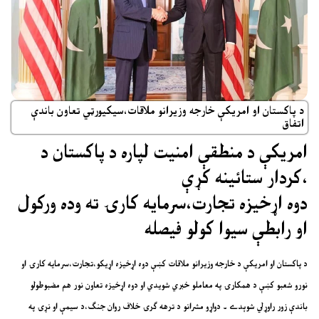
د پاکستان او امريکې خارجه وزيرانو ملاقات،سيکيورټي تعاون باندې
اتفاق
امريکې د منطقې امنيت لپاره د پاکستان د
کردار ستائينه کړې،
دوه اړخيزه تجارت،سرمايه کارۍ ته وده ورکول
او رابطې سيوا کولو فيصله
د پاکستان او امريکې د خارجه وزيرانو ملاقات کښې دوه اړخيزه اړيکو،تجارت،سرمايه کارۍ او
نورو شعبو کښې د همکارۍ په معاملو خبري شويدي او دوه اړخيزه تعاون نور هم مضبوطولو
باندې زور راوړلي شوېدے ۔ دواړو مشرانو د ترهه ګرۍ خلاف روان جنګ،د سيمې او نړۍ په