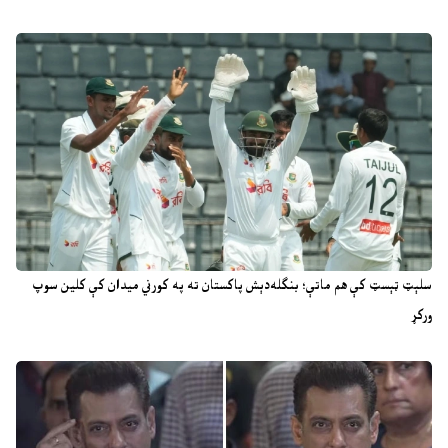
سلېټ ټېسټ کې هم ماتې؛ بنګله‌دېش پاکستان ته په کورني میدان کې کلین سوپ
ورکړ