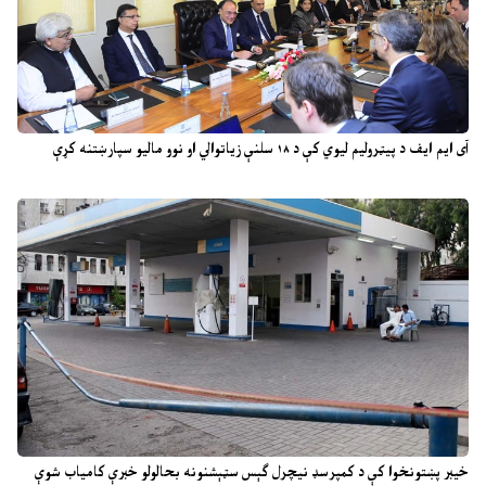
آی ایم ایف د پیټرولیم لیوي کې د ۱۸ سلنې زیاتوالي او نوو مالیو سپارښتنه کړې
خیبر پښتونخوا کې د کمپرسډ نیچرل ګېس سټېشنونه بحالولو خبرې کامیاب شوې