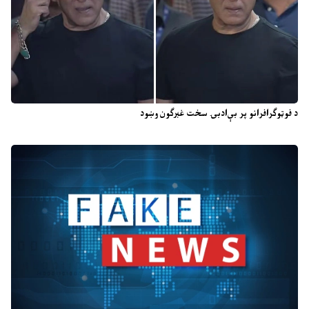
د فوټوګرافرانو پر بې‌ادبۍ سخت غبرګون وښود