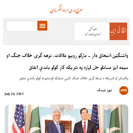
عربي
دری
اردو
انگریزی
واشنګټن:اسحاق ډار ۔ مارکو روبيو ملاقات، ترهه ګرۍ خلاف جنګ او
سيمه ايز مسائلو حل لپاره په شريکه کار کولو باندې اتفاق
پاکستان او امريکه د ترهه ګرۍ خلاف جنګ کښې مشترکه کوششونه کولو باندې متفق
نېوز ډیسک
July 26, 2025