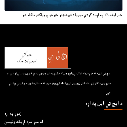
جے ایف-17 په اړه د ګودي میډیا د دروغجنو خبرونو پروپاګنډ ناکام شو
ايچ ټي اين هغه مهم غږونه او کيسې راوړو چې له مرکزي رسنيو پټ وي. زموږ خبري رښتيني او د پېښو
بشپړ پس منظر لري. هندکُش ټريبيون نيټورک له لرې پرتو سيمو نه مستقيم خبرونه او کيسې وړاندې
کوي
د ايچ ټي اين په اړه
زموږ په اړه
له موږ سره اړیکه ونیسئ