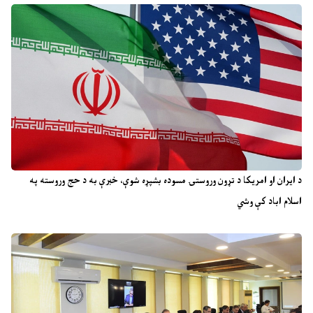
د ایران او امریکا د تړون وروستۍ مسوده بشپړه شوې، خبرې به د حج وروسته په
اسلام اباد کې وشي