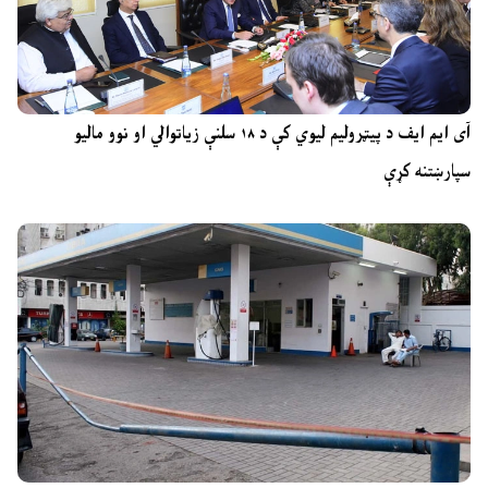
آی ایم ایف د پیټرولیم لیوي کې د ۱۸ سلنې زیاتوالي او نوو مالیو
سپارښتنه کړې