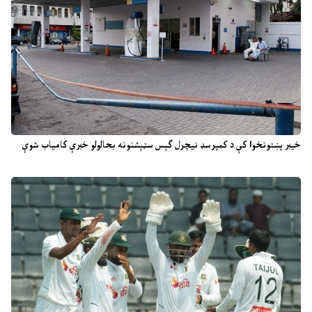
خیبر پښتونخوا کې د کمپرسډ نیچرل ګېس سټېشنونه بحالولو خبرې کامیاب شوې