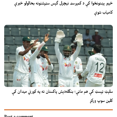
خیبر پښتونخوا کې د کمپرسډ نیچرل ګېس سټېشنونه بحالولو خبرې
کامیاب شوې
سلېټ ټېسټ کې هم ماتې؛ بنګله‌دېش پاکستان ته په کورني میدان کې
کلین سوپ ورکړ
Post a comment