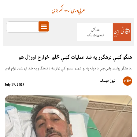
عربي
دری
اردو
انگریزی
هنګو کښې ترهګرو په ضد عملیات کښې څلور خوارج اووژل شو
د هنګو پولیس وایی چې د دوآبه په یو شمیر سیمو کې تراوسه د ترهګرو په ضد اپریشن دوام لري.
نېوز ډیسک
July 19, 2025