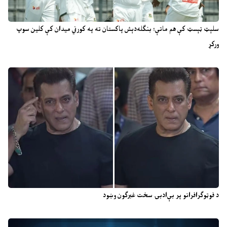
سلېټ ټېسټ کې هم ماتې؛ بنګله‌دېش پاکستان ته په کورني میدان کې کلین سوپ
ورکړ
د فوټوګرافرانو پر بې‌ادبۍ سخت غبرګون وښود