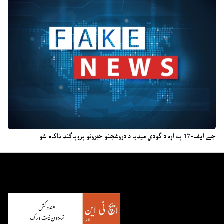
جے ایف-17 په اړه د ګودي میډیا د دروغجنو خبرونو پروپاګنډ ناکام شو