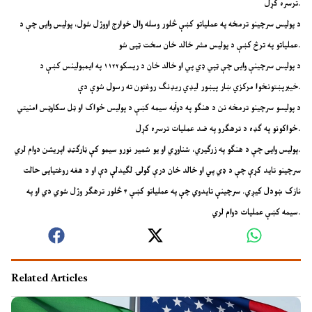
ترسره کړل.
د پولیس سرچینو ترمخه په عملیاتو کښې څلور وسله وال خوارج اووژل شول، پولیس وایی چې د
عملیاتو په ترڅ کښې د پولیس مشر خالد خان سخت ټپی شو.
د پولیس سرچینې وایی چې ټپي ډي پي او خالد خان د ریسکو۱۱۲۲ په ایمبولینس کښې د
خیبرپښتونخوا مرکزي ښار پیښور لیډي ریډنګ روغتون ته رسول شوې دې.
د پولیسو سرچینو ترمخه نن د هنګو په دوآبه سیمه کښې د پولیس ځواک او ټل سکاوټس امنیتي
ځواکونو په ګډه د ترهګرو په ضد عملیات ترسره کړل.
پولیس وایی چې د هنګو په زرګیري، شناوړي او یو شمیر نورو سیمو کې ټارګټډ اپریشن دوام لري.
سرچینو تاید کړې چې د ډي پي او خالد خان درې ګولۍ لګیدلې دې او د هغه روغتیایی حالت
نازک ښودل کیږي. سرچینې تایدوي چې په عملیاتو کښې ۴ څلور ترهګر وژل شوي دي او په
سیمه کښې عملیات دوام لري.
Related Articles