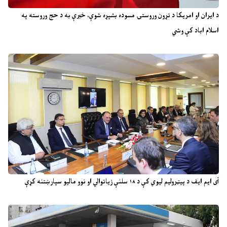
د ایران او امریکا د تړون وروستۍ مسوده بشپړه شوې، خبرې به د حج وروسته په
اسلام اباد کې وشي
آی ایم ایف د پیټرولیم لیوي کې د ۱۸ سلنې زیاتوالي او نوو مالیو سپارښتنه کړې