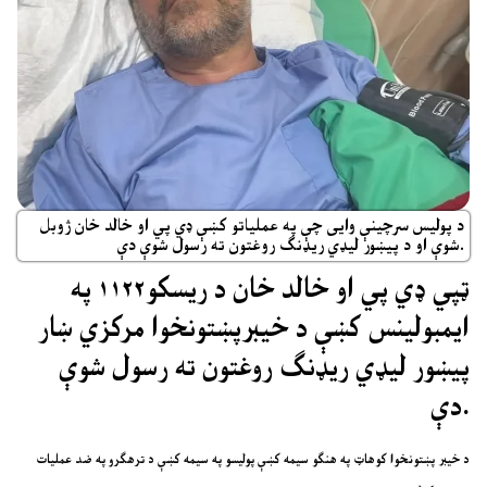
د پولیس سرچینې وایی چې په عملیاتو کښې ډي پي او خالد خان ژوبل
شوې او د پیښور لیډي ریډنګ روغتون ته رسول شوې دې.
ټپي ډي پي او خالد خان د ریسکو۱۱۲۲ په
ایمبولینس کښې د خیبرپښتونخوا مرکزي ښار
پیښور لیډي ریډنګ روغتون ته رسول شوې
دې.
د خیبر پښتونخوا کوهاټ په هنګو سیمه کښې پولیسو په سیمه کښې د ترهګرو په ضد عملیات