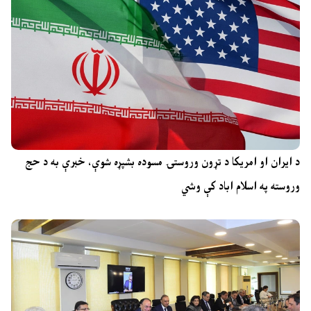
د ایران او امریکا د تړون وروستۍ مسوده بشپړه شوې، خبرې به د حج
وروسته په اسلام اباد کې وشي