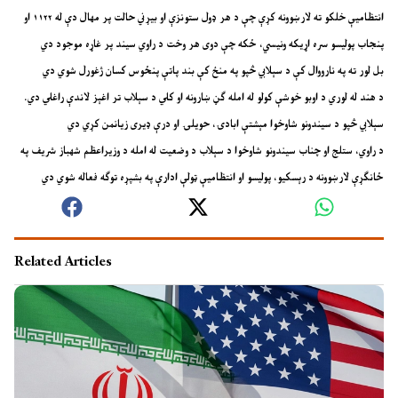
انتظاميې خلکو ته لارښوونه کړې چې د هر ډول ستونزې او بيړني حالت پر مهال دې له ۱۱۲۲ او
پنجاب پوليسو سره اړيکه ونيسي، ځکه چې دوی هر وخت د راوي سیند پر غاړه موجود دي
بل لور ته په نارووال کې د سېلابي څپو په منځ کې بند پاتې پنځوس کسان ژغورل شوي دي
د هند له لوري د اوبو خوشې کولو له امله ګڼ ښارونه او کلي د سېلاب تر اغېز لاندې راغلي دي.
سېلابي څپو د سيندونو شاوخوا مېشتې ابادۍ، حويلۍ او درې ډیری زيانمن کړي دي
د راوي، ستلج او چناب سیندونو شاوخوا د سېلاب د وضعيت له امله د وزيراعظم شهباز شريف په
ځانګړې لارښوونه د رېسکيو، پوليسو او انتظاميې ټولې ادارې په بشپړه توګه فعاله شوي دي
Related Articles