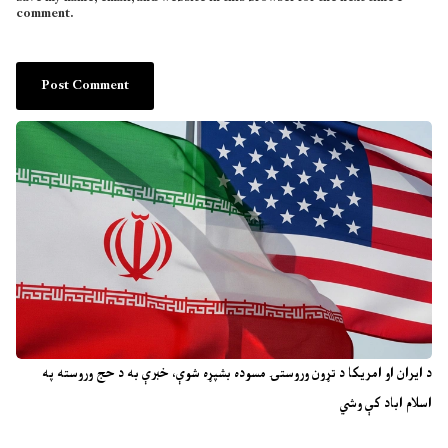
comment.
د ایران او امریکا د تړون وروستۍ مسوده بشپړه شوې، خبرې به د حج وروسته په
اسلام اباد کې وشي