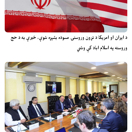
د ایران او امریکا د تړون وروستۍ مسوده بشپړه شوې، خبرې به د حج
وروسته په اسلام اباد کې وشي