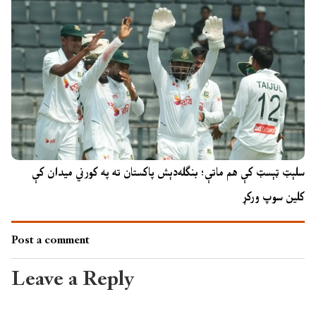
سلېټ ټېسټ کې هم ماتې؛ بنګله‌دېش پاکستان ته په کورني میدان کې
کلین سوپ ورکړ
Post a comment
Leave a Reply