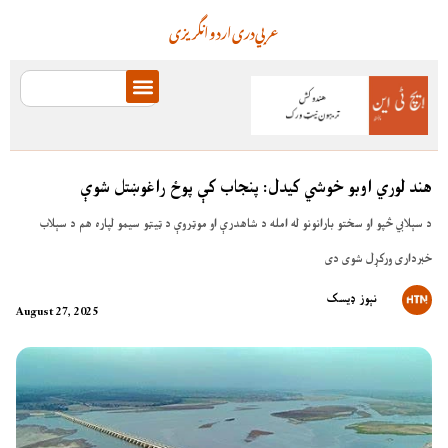
عربي
دری
اردو
انگریزی
هند لوري اوبو خوشي کیدل: پنجاب کې پوځ راغوښتل شوې
د سېلابي څپو او سختو بارانونو له امله د شاهدرې او موټروې د ټيټو سيمو لپاره هم د سېلاب
خبرداری ورکړل شوی دی
نېوز ډیسک
August 27, 2025