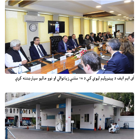
آی ایم ایف د پیټرولیم لیوي کې د ۱۸ سلنې زیاتوالي او نوو مالیو سپارښتنه کړې