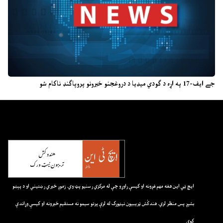
جے ایف-17 په اړه د ګودي میډیا د دروغجنو خبرونو پروپاګنډ ناکام شو
ايچ ټي اين هغه مهم غږونه او کيسې راوړو چې له مرکزي رسنيو پټ وي. زموږ خبري رښتيني او د پېښو
بشپړ پس منظر لري. هندکُش ټريبيون نيټورک له لرې پرتو سيمو نه مستقيم خبرونه او کيسې وړاندې
کوي