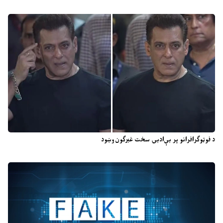
د فوټوګرافرانو پر بې‌ادبۍ سخت غبرګون وښود