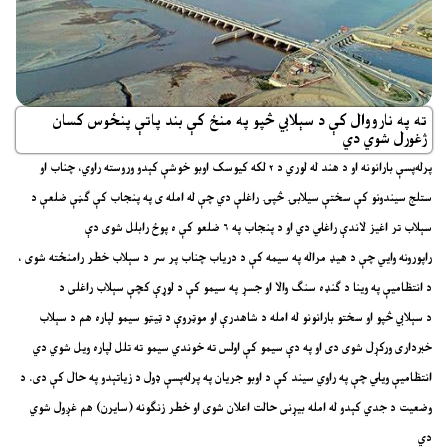
ته په نارووال کې د سېلابي څپو په منځ کې بند پاتې پنځوس کسان
ژغورل شوي دي
پرله‌پسې بارانونه او د هند له لوري د ۲ لکه کيوسک اوبو خوشې کېدو وروسته راوي، چناب او
ستلج سيندونو کې سختې سیلابۍ څپۍ راغلې دي چې له امله ی په پنجاب کې ګڼې ضلعې د
سېلاب تر اغیز لاندې راغلي دي او د پنجاب په ۶ ضلعو کې ه پوځ رابلل شوی دې
راپورونه وايي چې د هيډ مراله په سيمه کې د درياب چناب پر سر د سېلاب خطر رامنځته شوی ،
د انتظاميې په وينا د ګنډه سنګ والا او جسړ په سيمو کې د لوړې کچې سېلاب راغلی د
د سېلابي څپو او سختو بارانونو له امله د شاهدرې او موټروې د ټيټو سيمو لپاره هم د سېلاب
خبرداری ورکړل شوی دی او په دې سیمو کې اولس ته خوندي سیمو ته تلل لپاره ویل شوي دي
انتظاميې ويلي چې په راوي سیند کې د اوبو جريان په پرله‌پسې ډول د زياتېدو په حال کې دی. د
وضعيت د جدي کېدو له امله بیړنی حالت اعلان شوی او خطر زنګونه (سايرن) هم غږول شوي
دي