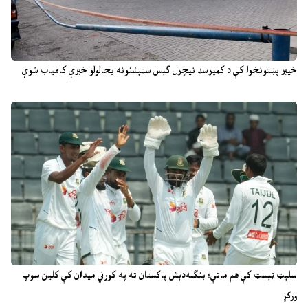
خیبر پښتونخوا کې د کمپرسډ نیچرل ګېس سټېشنونه بحالولو خبرې کامیاب شوې
سلېټ ټېسټ کې هم ماتې؛ بنګله‌دېش پاکستان ته په کورني میدان کې کلین سوپ
ورکړ