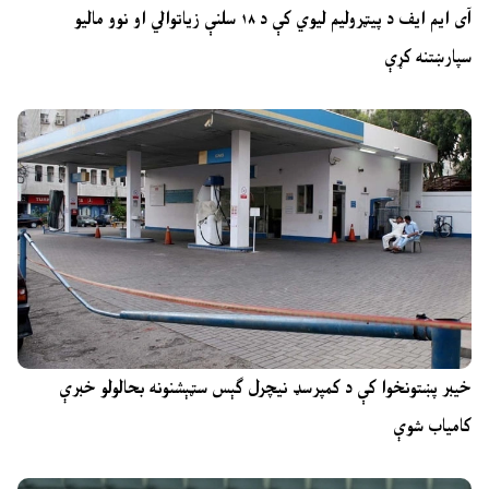
آی ایم ایف د پیټرولیم لیوي کې د ۱۸ سلنې زیاتوالي او نوو مالیو
سپارښتنه کړې
خیبر پښتونخوا کې د کمپرسډ نیچرل ګېس سټېشنونه بحالولو خبرې
کامیاب شوې