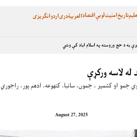
لیم
تاریخ
امنیت
لوبې
اقتصاد
العربية
دری
اردو
انگریزی
رې به د حج وروسته په اسلام اباد کې وشي
وي جمو او کشمیر ، جموں، سانبا، کٹھوعه، ادهم پور، راجوري او
August 27, 2025