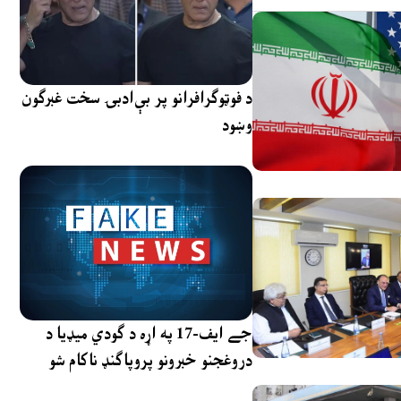
د فوټوګرافرانو پر بې‌ادبۍ سخت غبرګون
وښود
جے ایف-17 په اړه د ګودي میډیا د
دروغجنو خبرونو پروپاګنډ ناکام شو