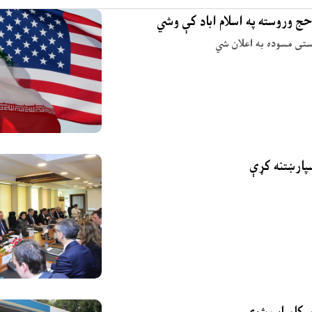
حج وروسته په اسلام اباد کې وشي
وستی مسوده به اعلان شي
ې کامیاب شوې