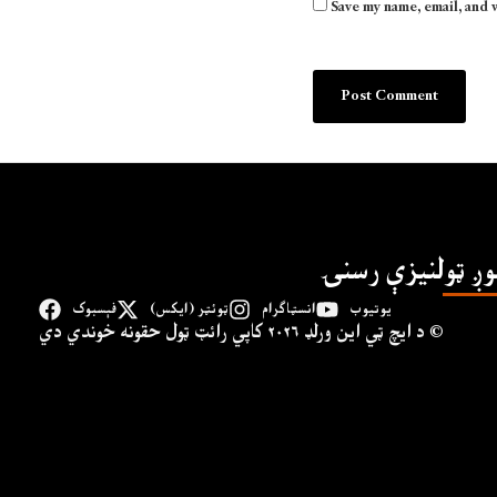
Save my name, email, and 
وږ ټولنیزې رسنۍ
یوتیوب
انسټاګرام
ټوئټر (ایکس)
فېسبوک
د ايچ ټي اين وﺭلډ ۲۰۲۶ کاپي ﺭائټ ټول حقونه خوندي دي ©