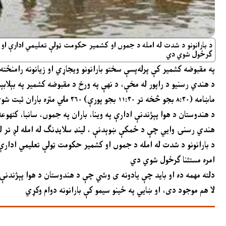
د بارانونو د شدت له امله د جموں او کشمیر حکومت ټولې تعلیمي ادارې او دو
ګرځول شوي دي
په مقبوضه کشمیر کې پرله‌پسې سختو بارانونو ویجاړي او زیانونه رامنځته کړې، د غرونو
د هندي رسنیو د راپور له مخې، د نهې په ورځ د مقبوضه کشمیر په بېلابې
ماښامه (۸:۳۰ بجو څخه تر ۱۱:۳۰ بجو پورې) ۳۶۰ ملي متره باران ثبت شوی دی
د هندوستان د هوا پېژندنې ادارې په وینا، باران په جموں، سانبا، کٹھوع
هندي رسنۍ وايي چې د ځمکې ښوېدنې ، لینډ سلایډنګ له امله لږ تر لږه ۱۳ کسان مړه شوي دي. دغه مړینې د دوډه په سیمه او د ویشنو دیوي د زیارت پر لارې 
د بارانونو د شدت له امله د جموں او کشمیر حکومت ټولې تعلیمي ادارې ا
امره مستثنا ګرځول شوي دي
دلته مهمه ده او باید چې یادونه ی وشي چې د هندوستان د هوا پېژندنې
لا هم موجود دی، او ښايي په ځینو سیمو کې بارانونه دوام وکړي