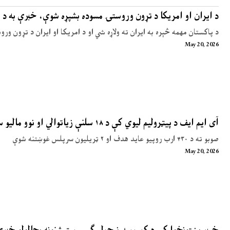
د ایران او امریکا د تړون وروستۍ مسوده بشپړه شوې، خبرې به د 
د پاکستان مهمه څېره به ایران ته ولاړه شي او د امریکا او ایران د تړون ور
May 20, 2026
آی ایم ایف د پیټرولیم لیوي کې د ۱۸ سلنې زیاتوالي او نوو مالیو سپارښتنه کړې
صوبو ته د ۴۳۰ ارب روپیو عاید هدف او ۲ ټریلیون سرپلس غوښتنه شوې
May 20, 2026
خیبر پښتونخوا کې د کمپرسډ نیچرل ګېس سټېشنونه بحالولو خبر