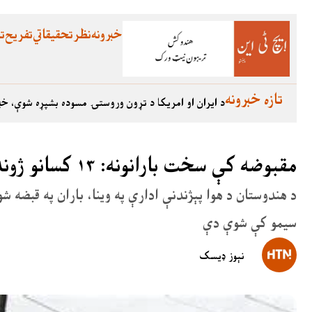
خبرونه
نظر
تحقیقاتي
تفریح
تع
تازه خبرونه
د ایران او امریکا د تړون وروستۍ مسوده بشپړه شوې، خب
مقبوضه کې سخت بارانونه: ۱۳ کسانو ژوند له لاسه ورکړې
د هندوستان د هوا پېژندنې ادارې په وینا، باران په قبضه ش
سیمو کې شوې دې
نېوز ډیسک