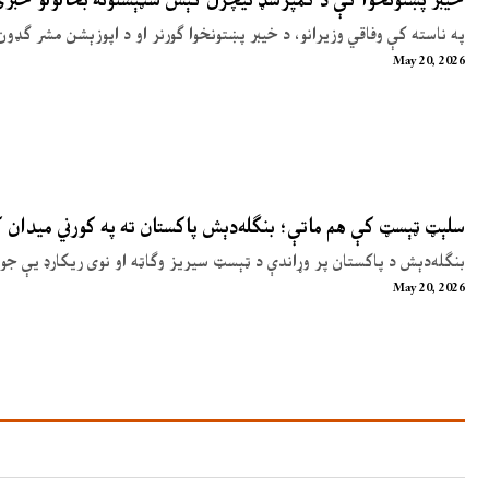
په ناسته کې وفاقي وزیرانو، د خیبر پښتونخوا ګورنر او د اپوزېشن مشر ګډون
May 20, 2026
سلېټ ټېسټ کې هم ماتې؛ بنګله‌دېش پاکستان ته په کورني میدان
بنګله‌دېش د پاکستان پر وړاندې د ټېسټ سیریز وګاټه او نوی ریکارډ یې جوړ
May 20, 2026