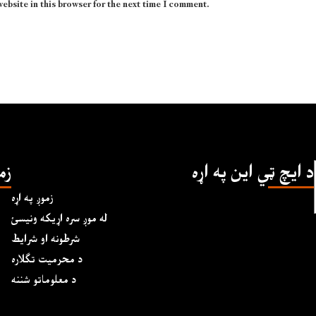
website in this browser for the next time I comment.
د ايچ ټي اين په اړه
زم
زموږ په اړه
له موږ سره اړیکه ونیسئ
شرطونه او شرایط
د محرمیت تګلاره
د معلوماتو شننه