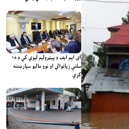
آی ایم ایف د پیټرولیم لیوي کې د ۱۸
سلنې زیاتوالي او نوو مالیو سپارښتنه
کړې