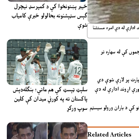
خیبر پښتونخوا کې د کمپرسډ نیچرل
ګېس سټېشنونه بحالولو خبرې کامیاب
شوې
 ادارې له دې امره مستثنا
جموں کې له سهاره تر
پورې اړوند ادارې له دې
سلېټ ټېسټ کې هم ماتې؛ بنګله‌دېش
پاکستان ته په کورني میدان کې کلین
 کې د باران ورولو سیسټم
سوپ ورکړ
Related Articles