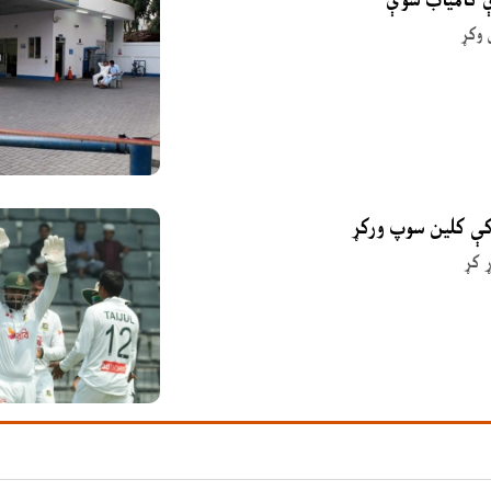
 وکړ
 کې کلین سوپ ورکړ
 کړ