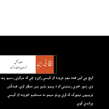
ايچ ټي اين هغه مهم غږونه او کيسې راوړو چې له مرکزي رسنيو پټ
وي. زموږ خبري رښتيني او د پېښو بشپړ پس منظر لري. هندکُش
ټريبيون نيټورک له لرې پرتو سيمو نه مستقيم خبرونه او کيسې
وړاندې کوي