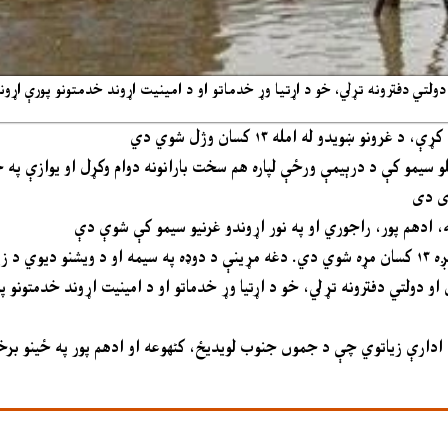
لتي دفترونه تړلي، خو د اړتیا وړ خدماتو او د امینیت اړوند خدمتونو پورې اړوند
 ښویدو له امله ۱۳ کسان وژل شوي دي
لو سیمو کې د درېیمې ورځې لپاره هم سخت بارانونه دوام وکړل او یوازې په 
ه، ادهم پور، راجوري او په نور اړوندو غرنیو سیمو کې شوې دې
شوې دي
و دولتي دفترونه تړلي، خو د اړتیا وړ خدماتو او د امینیت اړوند خدمتونو 
 ادارې زیاتوي چې د جموں جنوب لویدیځ، کٹھوعه او ادهم پور په ځینو برخو