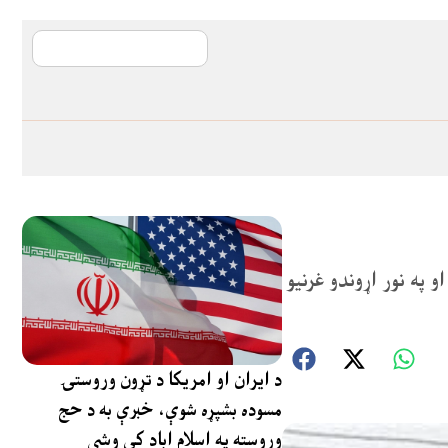
آی ایم ایف د پیټ
 په نور اړوندو غرنیو
د ایران او امریکا د تړون وروستۍ
مسوده بشپړه شوې، خبرې به د حج
وروسته په اسلام اباد کې وشي