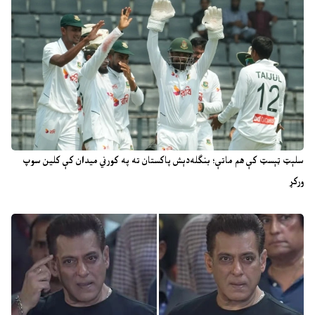
سلېټ ټېسټ کې هم ماتې؛ بنګله‌دېش پاکستان ته په کورني میدان کې کلین سوپ
ورکړ