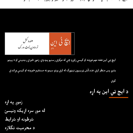
ايچ ټي اين هغه مهم غږونه او کيسې راوړو چې له مرکزي رسنيو پټ وي. زموږ خبري رښتيني او د پېښو
بشپړ پس منظر لري. هندکُش ټريبيون نيټورک له لرې پرتو سيمو نه مستقيم خبرونه او کيسې وړاندې
کوي
د ايچ ټي اين په اړه
زموږ په اړه
له موږ سره اړیکه ونیسئ
شرطونه او شرایط
د محرمیت تګلاره