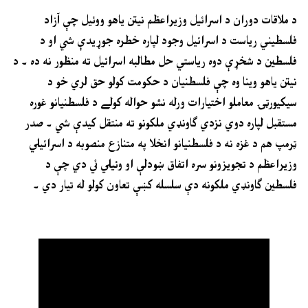
د ملاقات دوران د اسرائيل وزيراعظم نيتن ياهو ووئيل چې آزاد
فلسطيني رياست د اسرائيل وجود لپاره خطره جوړيدې شي او د
فلسطين د شخړې دوه رياستي حل مطالبه اسرائيل ته منظور نه ده ۔ د
نيتن ياهو وينا وه چې فلسطنيان د حکومت کولو حق لري خو د
سيکيورټۍ معاملو اختيارات ورله نشو حواله کولے د فلسطنيانو غوره
مستقبل لپاره دوي نزدي ګاونډي ملکونو ته منتقل کيدې شي ۔ صدر
ټرمپ هم د غزه نه د فلسطنيانو انخلا په متنازع منصوبه د اسرائيلي
وزيراعظم د تجويزونو سره اتفاق ښودلې او وئيلي ئي دي چې د
فلسطين ګاونډي ملکونه دې سلسله کښې تعاون کولو له تيار دي ۔