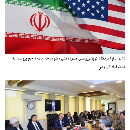
د ایران او امریکا د تړون وروستۍ مسوده بشپړه شوې، خبرې به د حج وروسته په
اسلام اباد کې وشي