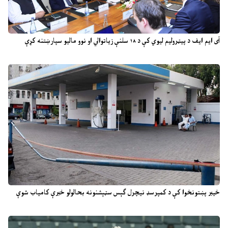
آی ایم ایف د پیټرولیم لیوي کې د ۱۸ سلنې زیاتوالي او نوو مالیو سپارښتنه کړې
خیبر پښتونخوا کې د کمپرسډ نیچرل ګېس سټېشنونه بحالولو خبرې کامیاب شوې