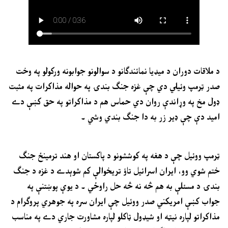
د ملاقات دوران د ميډيا نمائندګانو د سوالونو جوابونه ورکولو په وخت
صدر ټرمپ وئيلي دي چې غزه جنګ بندۍ په حواله مذاکرات په مثبت
ډول مخ په وړاندې روان دي حماس هم د مذاکراتو په حق کښې دے
اميد دې چې ډير زر به دا جنګ بندي وشي ۔
ټرمپ ووئيل چې د هغه په کوششونو د پاکستان او هند ترمينځ جنګ
ختم شوي وو، ايران اسرائيل تاؤ تريخوالې کم شوېدے د غزه د جنګ
بندۍ د مسئلې به هم څه نه څه حل راوځي ۔ د يوې پوښتنې په
جواب کښې امريکني صدر ووئيل چې ايران سره په جوهري پروګرام د
مذاکراتو لپاره نيټه او شيډول ټاکلو لپاره مشاورت جاري دے په مناسب