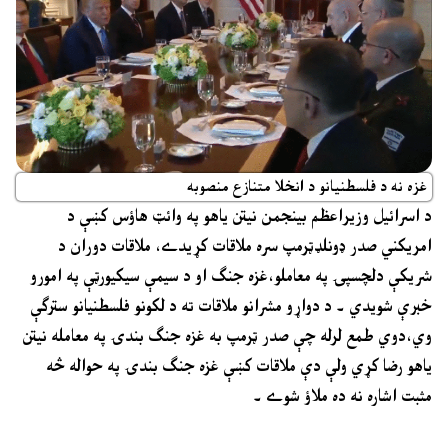
غزه نه د فلسطنيانو د انخلا متنازع منصوبه
د اسرائيل وزيراعظم بينجمن نيتن ياهو په وائټ هاؤس کښې د
امريکني صدر ډونلډټرمپ سره ملاقات کړيدے، ملاقات دوران د
شريکې دلچسپۍ په معاملو،غزه جنګ او د سيمې سيکيورټې په امورو
خبرې شويدي ۔ د دواړو مشرانو ملاقات ته د لکونو فلسطنيانو سترګې
وي،دوي طمع لرله چې صدر ټرمپ به غزه جنګ بندۍ په معامله نيتن
ياهو رضا کړي ولې دې ملاقات کښې غزه جنګ بندۍ په حواله څه
مثبت اشاره نه ده ملاؤ شوے ۔