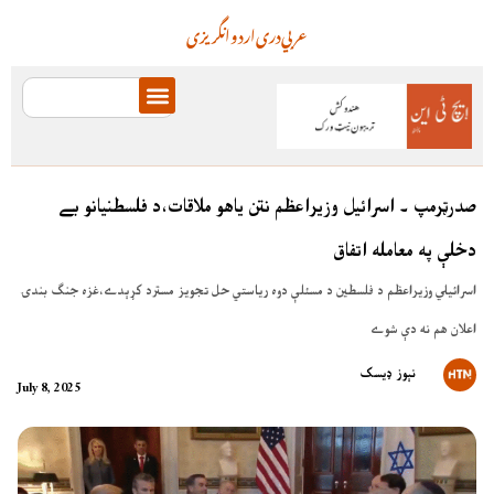
عربي
دری
اردو
انگریزی
صدرټرمپ ۔ اسرائيل وزيراعظم نتن ياهو ملاقات،د فلسطنيانو بے
دخلې په معامله اتفاق
اسرائيلي وزيراعظم د فلسطين د مسئلې دوه رياستي حل تجويز مسترد کړېدے،غزه جنګ بندۍ
اعلان هم نه دې شوے
نېوز ډیسک
July 8, 2025