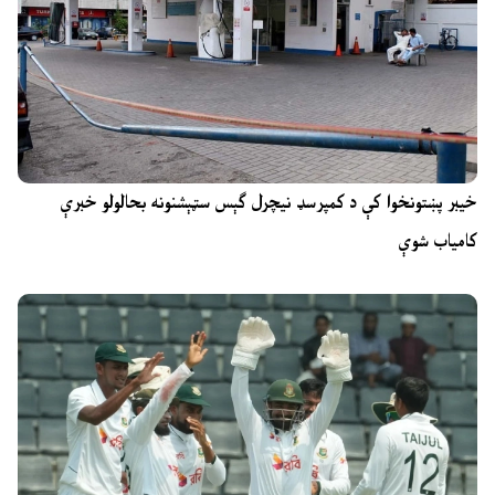
خیبر پښتونخوا کې د کمپرسډ نیچرل ګېس سټېشنونه بحالولو خبرې
کامیاب شوې