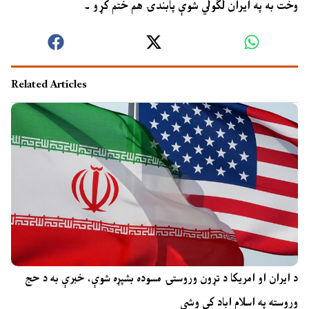
وخت به په ايران لګولي شوې پابندۍ هم ختم کړو ۔
Related Articles
د ایران او امریکا د تړون وروستۍ مسوده بشپړه شوې، خبرې به د حج
وروسته په اسلام اباد کې وشي