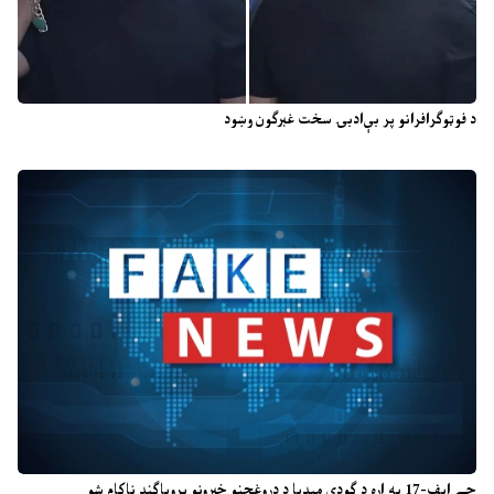
د فوټوګرافرانو پر بې‌ادبۍ سخت غبرګون وښود
جے ایف-17 په اړه د ګودي میډیا د دروغجنو خبرونو پروپاګنډ ناکام شو