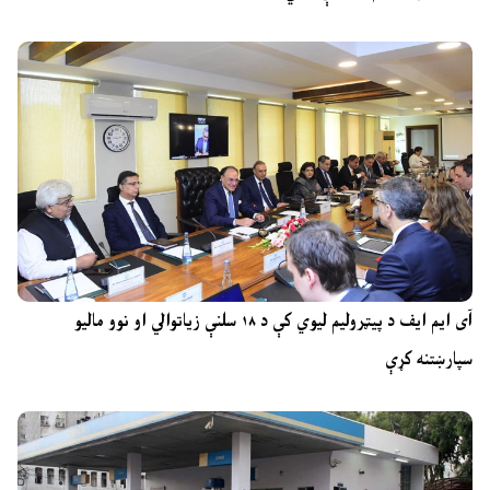
آی ایم ایف د پیټرولیم لیوي کې د ۱۸ سلنې زیاتوالي او نوو مالیو
سپارښتنه کړې