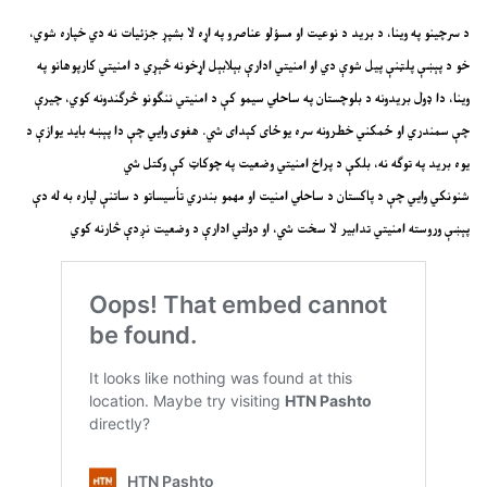
د سرچینو په وینا، د برید د نوعیت او مسؤلو عناصرو په اړه لا بشپړ جزئیات نه دي خپاره شوي،
خو د پېښې پلټنې پیل شوې دي او امنیتي ادارې بېلابېل اړخونه څېړي د امنیتي کارپوهانو په
وینا، دا ډول بریدونه د بلوچستان په ساحلي سیمو کې د امنیتي ننګونو څرګندونه کوي، چیرې
چې سمندري او ځمکني خطرونه سره یوځای کېدای شي. هغوی وايي چې دا پېښه باید یوازې د
یوه برید په توګه نه، بلکې د پراخ امنیتي وضعیت په چوکاټ کې وکتل شي
شنونکي وايي چې د پاکستان د ساحلي امنیت او مهمو بندري تأسیساتو د ساتنې لپاره به له دې
پېښې وروسته امنیتي تدابیر لا سخت شي، او دولتي ادارې د وضعیت نږدې څارنه کوي