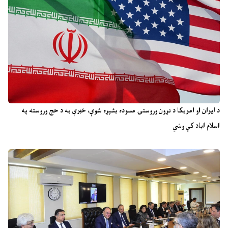
د ایران او امریکا د تړون وروستۍ مسوده بشپړه شوې، خبرې به د حج وروسته په
اسلام اباد کې وشي