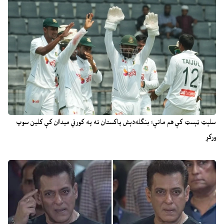
سلېټ ټېسټ کې هم ماتې؛ بنګله‌دېش پاکستان ته په کورني میدان کې کلین سوپ
ورکړ