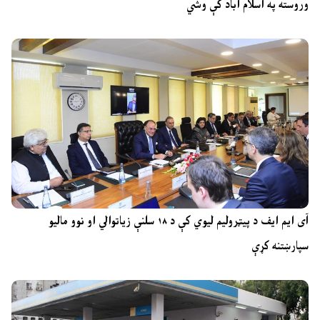
وروسته په اسلام اباد کې وشي
آی ایم ایف د پیټرولیم لیوي کې د ۱۸ سلنې زیاتوالي او نوو مالیو
سپارښتنه کړې