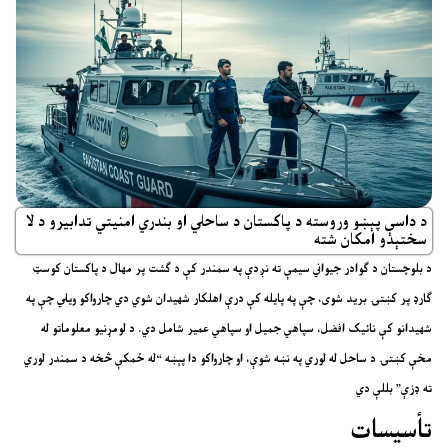
د داسې پېښو وروسته د پاکستان د ساحلي او بندري امنیتي تدابیرو د لا
سختېدو امکان شته
د بلوچستان د ګوادر جیواني سیمې ته نږدې په سمندر کې د ګشت پر مهال د پاکستان کوسټ
ګارډ پر کښتۍ برید شوی، چې په پایله کې درې اهلکار شهیدان شوي دي چارواکو ویلي چې په
شهیدانو کې نائیک افضل، سپاهي جمیل او سپاهي عمیر شامل دي. د لومړنیو معلوماتو له
مخې کښتۍ د ساحل له لوري په نښه شوې، او چارواکو دا پېښه “له ځمکې څخه د سمندر لوري
ته ډزې” بللې دي
تأسیسات