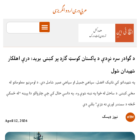
عربي
دری
اردو
انگریزی
د ګوادر سره نږدې د پاکستان کوسټ ګارډ پر کښتۍ برید: درې اهلکار
شهیدان شول
په شهیدانو کې نائیک افضل، سپاهي جمیل او سپاهي عمیر شامل دي. د لومړنیو معلوماتو له
مخې کښتۍ د ساحل له خوا په نښه شوې وه، په داسې حال کې چې چارواکو دا پېښه “له ځمکې
څخه د سمندر لوري ته ډزې” بللې دي
نېوز ډیسک
April 12, 2026