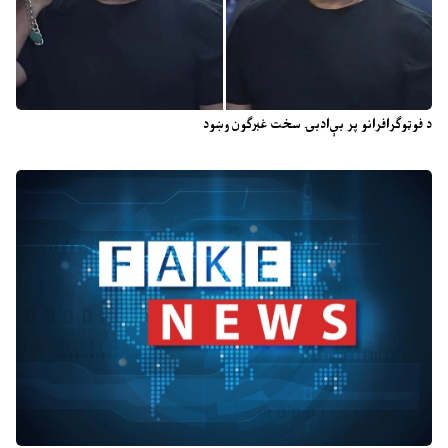
د فوټوګرافرانو پر بې‌ادبۍ سخت غبرګون وښود