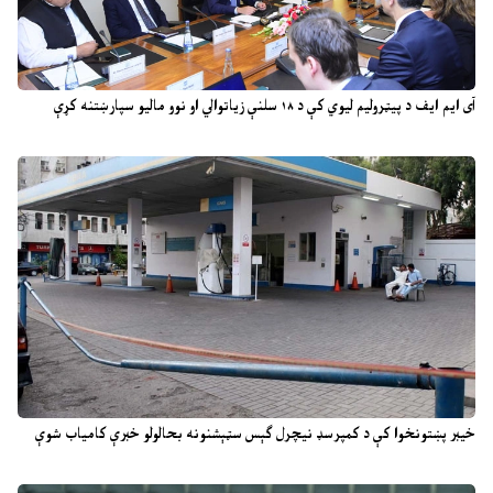
آی ایم ایف د پیټرولیم لیوي کې د ۱۸ سلنې زیاتوالي او نوو مالیو سپارښتنه کړې
خیبر پښتونخوا کې د کمپرسډ نیچرل ګېس سټېشنونه بحالولو خبرې کامیاب شوې