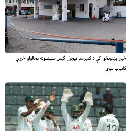
خیبر پښتونخوا کې د کمپرسډ نیچرل ګېس سټېشنونه بحالولو خبرې
کامیاب شوې