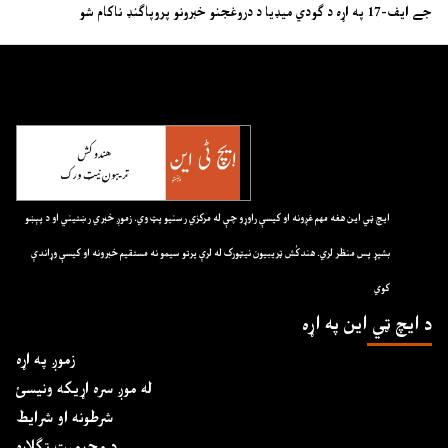
جے ایف-17 په اړه د ګودي میډیا د دروغجنو خبرونو پروپاګنډ ناکام شو
ايچ ټي اين هغه مهم غږونه او کيسې راوړو چې له مرکزي رسنيو پټ وي. زموږ خبري رښتيني او د پېښو
بشپړ پس منظر لري. هندکُش ټريبيون نيټورک له لرې پرتو سيمو نه مستقيم خبرونه او کيسې وړاندې
کوي
د ايچ ټي اين په اړه
زموږ په اړه
له موږ سره اړیکه ونیسئ
شرطونه او شرایط
د محرمیت تګلاره