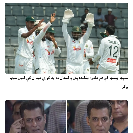
سلېټ ټېسټ کې هم ماتې؛ بنګله‌دېش پاکستان ته په کورني میدان کې کلین سوپ
ورکړ