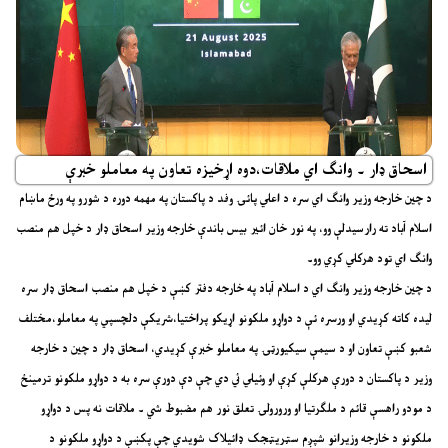
اسحاق ډار ۔ وانګ اي ملاقات،دوه اړخيزه تعاون په معاملو خبرې
د چين خارجه وزير وانګ اي سره د اعلي پائۍ وفد د پاکستان په مهمه دوره د شورو په ورځ ماښام
اسلام آباد ته رارسيدلې وو، په نور خان ائير بيس باندې خارجه وزير اسحاق ډار د خپل هم منصب
وانګ اي تود هرکلي کړي وو۔
د چين خارجه وزير وانګ اي د اسلام آباد په خارجه دفتر کښې د خپل هم منصب اسحاق ډار سره
ليده کاته کړيدي او ورسره ئې د دواړو ملکونو اړيکو پراختيا،شريکې دلچسپي په معاملو،مختلف
شعبو کښې تعاون او د سيمې سيکيورټۍ په معاملو خبرې کړيدي، اسحاق ډار د چين د خارجه
وزير د پاکستان د دورې هرکلې کړې او وئيلي ئي دي چې دې دورې سره به د دواړو ملکونو ترمينځ
د مودو راهسې قائم د ملګرتيا او ورورولۍ تعلق نور هم مضبوط شي ۔ ملاقات نه پس د دواړو
ملکونو د خارجه وزيرانو شپږم سټريټجک ډائيلاک شويدي چې پکښې د دواړو ملکونو د