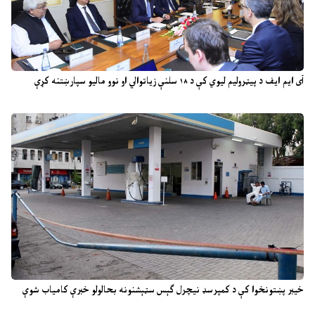
آی ایم ایف د پیټرولیم لیوي کې د ۱۸ سلنې زیاتوالي او نوو مالیو سپارښتنه کړې
خیبر پښتونخوا کې د کمپرسډ نیچرل ګېس سټېشنونه بحالولو خبرې کامیاب شوې