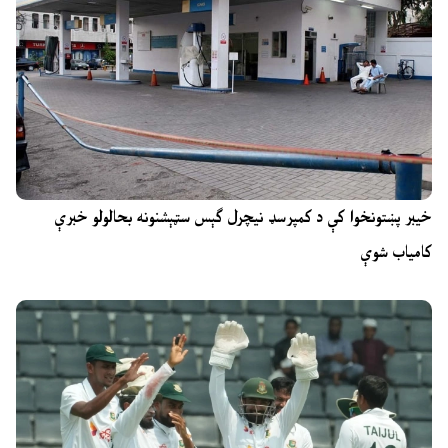
خیبر پښتونخوا کې د کمپرسډ نیچرل ګېس سټېشنونه بحالولو خبرې
کامیاب شوې