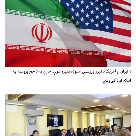
د ایران او امریکا د تړون وروستۍ مسوده بشپړه شوې، خبرې به د حج وروسته په
اسلام اباد کې وشي