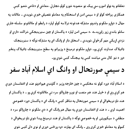
تعلقاتو په ټولو امورو،سي پيک ټو منصوبه شورو کولو،تجارتي ،معاشي او دفاعي شعبو کښې
همکارۍ پراخه کولو او د سيمې امن او استحکام په معاملو تفصيلي خبرې شويدي ۔ ملاقات په
مهال د دواړو ملکونو وفدونو مشترکه هدفونه ترلاسه کولو لپاره د رابطو او ملاقاتونو سلسله جاري
ساتلو باندې زور راوړېدے ،د سيمي امن لپاره د پاکستان او چين سټريټجکي شراکت داري او
نزدې اړيکې مهم ګرځولي شويدي ۔ اسحاق ډار او وانګ اي په مشترکه توګه د سټريټجک
ډائيلاک صدارت کړې وو۔ دواړو ملکونو ترمينځ د وزيرانو په سطح سټريټجک ډائيلاک پنځم
دور د تير کال مئي مياشت کښې په بيجنګ کښې شوي وو۔
د سيمې صورتحال او وانګ اي اسلام آباد سفر
د اسلام آباد دوره کولو نه مخکښې د چين خارجه وزير د ګاونډي هيوادونو هند او افغانستان دورې
هم کړې وې او د خپل هند هم منصب او نورو چارواکو سره ئې ملاقاتونه کړي وو ۔ د پاکستان او
هند تاؤ تريخوالي او د سيمې صورتحال په تناظر کښې د وانګ اي د پاکستان دوره خصوصي
اهميت لري ۔ د هند او افغانستان دورې په مهال هم وانګ اي د دې ملکونو د چارواکو سره د
منطقې د سيکيورټۍ او په خصوصي توګه د پاکستان او هند ترمينځ پيدا شوي تاؤ تريخوالي د
کمولو په معاملو خبرې کړې وې ۔ وانګ اي بهارت دوه ورځنې دورې او نوي دلي کښې شوي