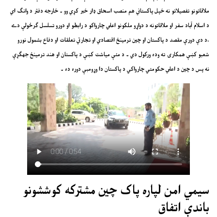
ملاقاتونو تفصيلاتو نه خپل پاکستاني هم منصب اسحاق ډار خبر کړي وو ۔ خارجه دفتر د وانګ اي
د اسلام آباد سفر او ملاقاتونه د دواړو ملکونو اعلي چارواکو د رابطو او دورو تسلسل ګرځولې دے
،د دې دورې مقصد د پاکستان او چين ترمينځ اقتصادي او تجارتي تعلقات او دفاع بشمول نورو
شعبو کښې همکارۍ ته وده ورکول دي ۔ د مئې مياشت کښې د پاکستان او هند ترمينځ جهګړې
نه پس د چين د اعلي حکومتي چارواکي د پاکستان دا وړومبې دوره ده ۔
سيمي امن لپاره پاک چين مشترکه کوششونو
باندې اتفاق