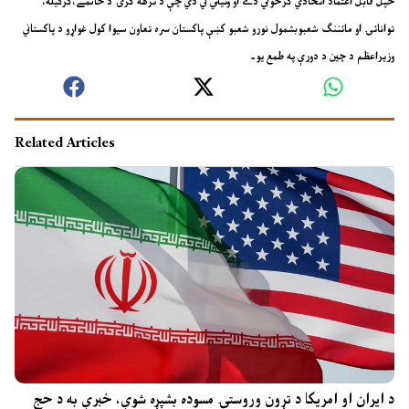
خپل قابل اعتماد اتحادي ګرځولي دے او وئيلي ئي دي چې د ترهه ګرۍ د خاتمے،کرکيله،
توانائۍ او مائننګ شعبوبشمول نورو شعبو کښې پاکستان سره تعاون سيوا کول غواړو د پاکستاني
وزيراعظم د چين د دورې په طمع يو۔
Related Articles
د ایران او امریکا د تړون وروستۍ مسوده بشپړه شوې، خبرې به د حج