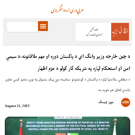
عربي
دری
اردو
انگریزی
د چين خارجه وزير وانګ اي د پاکستان دوره او مهم ملاقاتونه،د سيمې
امن او استحکام لپاره په شريکه کار کولو د عزم اظهار
د منطقې سلامتيا لپاره د پاکستان د کوششونو ستائينه،سي پيک بشمول په نورو شعبو کښې تعاون
باندې اتفاق هم شوېدے
نېوز ډیسک
August 21, 2025