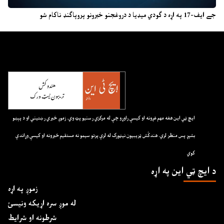
جے ایف-17 په اړه د ګودي میډیا د دروغجنو خبرونو پروپاګنډ ناکام شو
ايچ ټي اين هغه مهم غږونه او کيسې راوړو چې له مرکزي رسنيو پټ وي. زموږ خبري رښتيني او د پېښو
بشپړ پس منظر لري. هندکُش ټريبيون نيټورک له لرې پرتو سيمو نه مستقيم خبرونه او کيسې وړاندې
کوي
د ايچ ټي اين په اړه
زموږ په اړه
له موږ سره اړیکه ونیسئ
شرطونه او شرایط