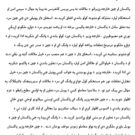
پاکستان او چين خارجه وزيرانو د ملاقات نه پس پريس کانفرنس ته وينا په مهال د سيمي امن او
استحکام لپاره مشترکه کوششونه کولو باندې اتفاق کړيدے، اسحاق ډار ووئيلي دي چې چين سره
ښه تعلق ساتل د پاکستان د خارجه پاليسۍ برخه ده او وخت تيريدو سره د دواړو ملکونو اړيکې
نورې هم مضبوطيږي ، خارجه وزير د پاکستان دوره کولو باندې د وانګ اي شکريه ادا کړيده او د
دواړو ملکونو ترمينځ تعلقات پراخه کولو لپاره د وانګ اي او د چين د صدر شي جن پنګ د
کوششونو ستائينه ئې کړيده ۔اسحاق ډار د چين د هم منصب سره خپل ملاقات ګټه ور بللي دے
او د پاکستان د خپلواکۍ او علاقائي امن لپاره پاکستان سره تعاون باندې د چين د واکمنو شکريه
ئې ادا کړيده ،خارجه وزير د يوې پوښتنې په جواب کښې ووئيل چې پاکستان د چين سره خپل
تجارتي تعلقات نور هم مستحکم کول غواړي،وانګ اي سره د ملاقات او سټريټجک ډائيکلاک په
مهال سي پيک فيز ټو، د سلامتيا معاملو کښې د يوبل سره تعاون او په اولسي سطح رابطو د غزم
اظهار شوېدے ۔ د چين خارجه وزير وانګ اي پاکستان کښې اوسني سيلابونو لوجې شوي ځاني
زيانونو باندې د افسوس اظهار کړې او د سيلاب متاثرينو بيا بحالۍ او آباد کارۍ لپاره ئې د
پاکستان سره تعاون او مرستې کولو وړانديز کړېدے ۔ د وانګ اي وينا وه چې پاکستان او چين د
يوبل باوري ملګري دي او په ټولو معاملو زمونږ موقف يوشان دے ، د چين خارجه وزير پاکستان