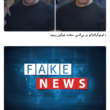
د فوټوګرافرانو پر بې‌ادبۍ سخت غبرګون وښود