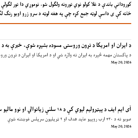
کورودانې باندې د غلا کولو نوي تورونه ولګول شو، نوموړي دا تور لګول
خانه کې ی داسې لوټه جمع کړه چې په هغه لوټه د سرو زرو اوبو رنګ ل
د ایران او امریکا د تړون وروستۍ مسوده بشپړه شوې، خبرې به د 
د پاکستان مهمه څېره به ایران ته ولاړه شي او د امریکا او ایران د تړون ور
May 20, 2026
آی ایم ایف د پیټرولیم لیوي کې د ۱۸ سلنې زیاتوالي او نوو مالیو سپارښتنه کړې
صوبو ته د ۴۳۰ ارب روپیو عاید هدف او ۲ ټریلیون سرپلس غوښتنه شوې
May 20, 2026