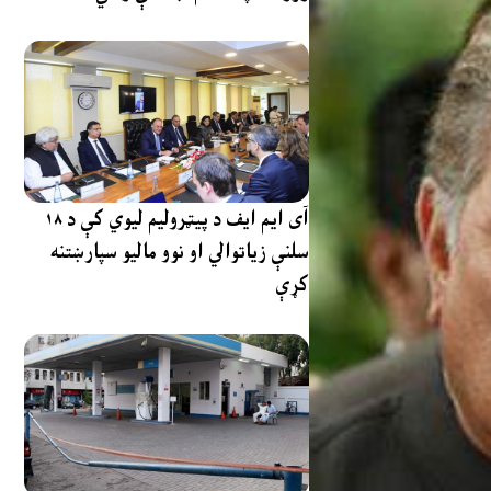
آی ایم ایف د پیټرولیم لیوي کې د ۱۸
سلنې زیاتوالي او نوو مالیو سپارښتنه
کړې