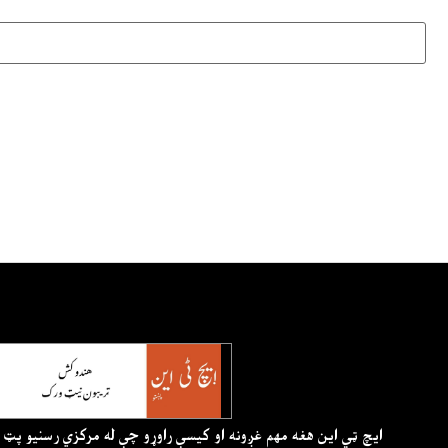
ايچ ټي اين هغه مهم غږونه او کيسې راوړو چې له مرکزي رسنيو پټ