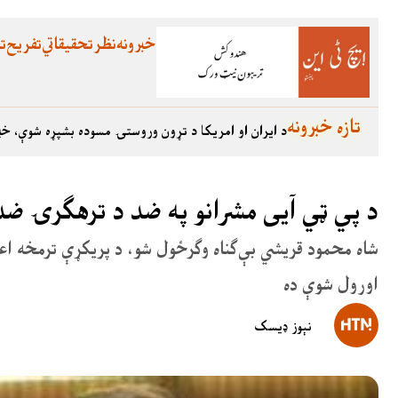
خبرونه
نظر
تحقیقاتي
تفریح
تع
تازه خبرونه
د ایران او امریکا د تړون وروستۍ مسوده بشپړه شوې، خب
د پي ټي آیی مشرانو په ضد د ترهګرۍ ضد
شاه محمود قریشي بې‌ګناه وګرځول شو، د پریکړې ترمخه اعج
اورول شوې ده
نېوز ډیسک