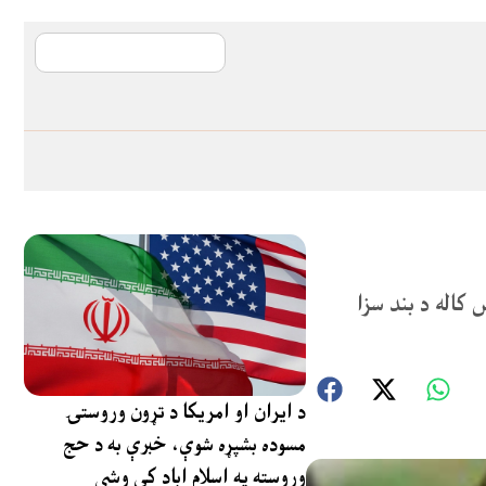
آی ایم ایف د پیټ
کاله د بند سزا
د ایران او امریکا د تړون وروستۍ
مسوده بشپړه شوې، خبرې به د حج
وروسته په اسلام اباد کې وشي