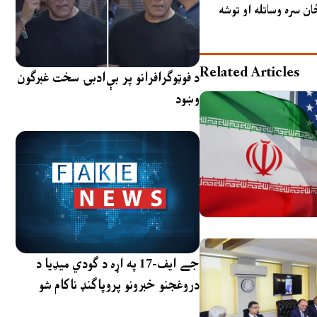
ان سره وساتله او توشه
Related Articles
د فوټوګرافرانو پر بې‌ادبۍ سخت غبرګون
وښود
جے ایف-17 په اړه د ګودي میډیا د
دروغجنو خبرونو پروپاګنډ ناکام شو