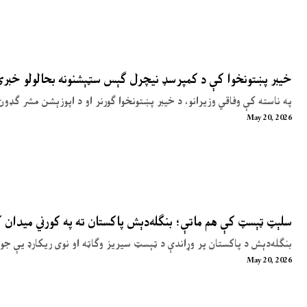
خیبر پښتونخوا کې د کمپرسډ نیچرل ګېس سټېشنونه بحالولو خبر
په ناسته کې وفاقي وزیرانو، د خیبر پښتونخوا ګورنر او د اپوزېشن مشر ګډون
May 20, 2026
سلېټ ټېسټ کې هم ماتې؛ بنګله‌دېش پاکستان ته په کورني میدان
بنګله‌دېش د پاکستان پر وړاندې د ټېسټ سیریز وګاټه او نوی ریکارډ یې جوړ
May 20, 2026