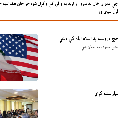
ې چې عمران خان ته سروزرو لوټه په ډالۍ کې ورکړل شوه خو خان هغه لوټه ځ
ګول شوې وو
حج وروسته په اسلام اباد کې وشي
وستی مسوده به اعلان شي