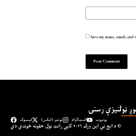
Save my name, email, and 
وږ ټولنیزې رسنۍ
یوتیوب
انسټاګرام
ټوئټر (ایکس)
فېسبوک
د ايچ ټي اين وﺭلډ ۲۰۲۶ کاپي ﺭائټ ټول حقونه خوندي دي ©