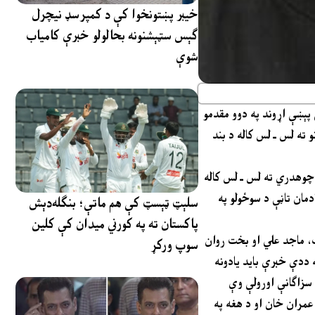
خیبر پښتونخوا کې د کمپرسډ نیچرل
ګېس سټېشنونه بحالولو خبرې کامیاب
شوې
د پي ټي آیی مشرانو په ضد ۹ مې پېښې په اړه مهمه پریکړه مخې ته راغلې ده د ترهګرۍ ضد عدالت ځانګړې محکمې د ۹ مې پېښې اړوند په دوو مقدمو
ته لس ـ لس کاله د بند
 چوهدري ته لس ـ لس کاله
مان تاڼې د سوځولو په
سلېټ ټېسټ کې هم ماتې؛ بنګله‌دېش
پاکستان ته په کورني میدان کې کلین
، ماجد علي او بخت روان
سوپ ورکړ
 ددې خبرې باید یادونه
عمران خان او د هغه په