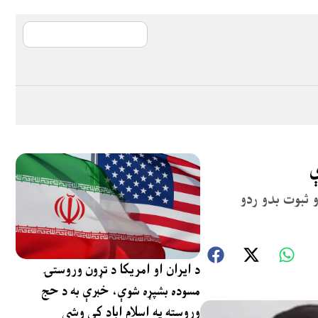
آی ایم ایف د پیټ
 ثبوت بدو ردو
د ایران او امریکا د تړون وروستۍ
مسوده بشپړه شوې، خبرې به د حج
وروسته په اسلام اباد کې وشي