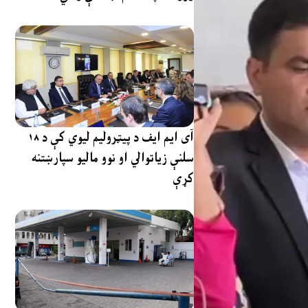
آی ایم ایف د پیټرولیم لیوي کې د ۱۸
سلنې زیاتوالي او نوو مالیو سپارښتنه
کړې