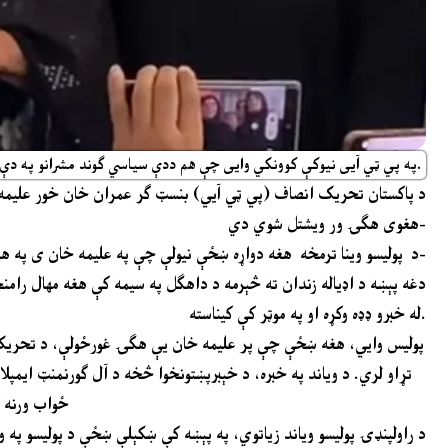
په پي ټي آیی نیوکې کوونکي وایی چې هم ددې سیاسي ګوند مشرانو په دې هیواد کې د کنځلو او د عدم برداشت سیاست پیل کړو.
د پاکستان تحریک انصاف (پي ټي آيي) بنسټ ګر عمران خان خور عليمه خ
هغوی هګۍ ور ویشتل شوي دي-
د پولیسو وینا ترمخه هغه دواړه ښځې نیولې چې په علیمه خان ی په هګۍ ویشتلې ده-
دغه پېښه د اډیاله زندان ته څېرمه د داهګل په سیمه کې هغه مهال رام
له خبرو ډډه وکړه او په موټر کې کيناسته.
پولیس وايي، هغه ښځې چې پر عليمه خان یې هګۍ غورځولې، د تحریک
تړاو لري. د ویاند په خبره، د خېبرپښتونخوا څخه د آل ګورنمنټ ایمپل
ځواب ورنه ک
د راولپنډۍ پولیسو ویاند زیاتوي، په پېښه کې ښکېلې ښځې د پولیسو په و