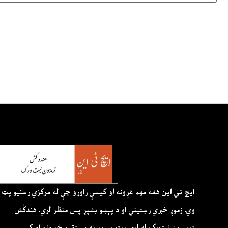
ايچ ټي اين هغه مهم غږونه او کيسې راوړو چې له مرکزي رسنيو پټ
وي. زموږ خبري رښتيني او د پېښو بشپړ پس منظر لري. هندکُش
ټريبيون نيټورک له لرې پرتو سيمو نه مستقيم خبرونه او کيسې