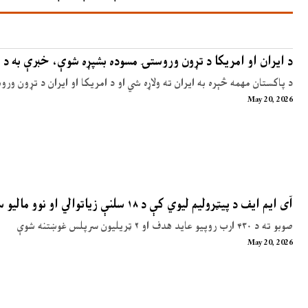
د ایران او امریکا د تړون وروستۍ مسوده بشپړه شوې، خبرې به د 
د پاکستان مهمه څېره به ایران ته ولاړه شي او د امریکا او ایران د تړون ور
May 20, 2026
آی ایم ایف د پیټرولیم لیوي کې د ۱۸ سلنې زیاتوالي او نوو مالیو سپارښتنه کړې
صوبو ته د ۴۳۰ ارب روپیو عاید هدف او ۲ ټریلیون سرپلس غوښتنه شوې
May 20, 2026