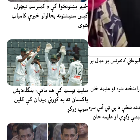
خیبر پښتونخوا کې د کمپرسډ نیچرل
ګېس سټېشنونه بحالولو خبرې کامیاب
شوې
عاتي کانفرنس پر مهال پر
امنځته شوه او عليمه خان
سلېټ ټېسټ کې هم ماتې؛ بنګله‌دېش
پاکستان ته په کورني میدان کې کلین
غه ښځې د پي ټي آيي سره
سوپ ورکړ
وښتنې وکړې او عليمه خان