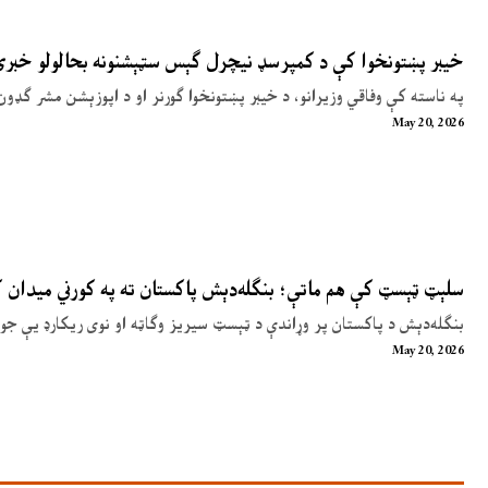
خیبر پښتونخوا کې د کمپرسډ نیچرل ګېس سټېشنونه بحالولو خبر
په ناسته کې وفاقي وزیرانو، د خیبر پښتونخوا ګورنر او د اپوزېشن مشر ګډون
May 20, 2026
سلېټ ټېسټ کې هم ماتې؛ بنګله‌دېش پاکستان ته په کورني میدان
بنګله‌دېش د پاکستان پر وړاندې د ټېسټ سیریز وګاټه او نوی ریکارډ یې جوړ
May 20, 2026