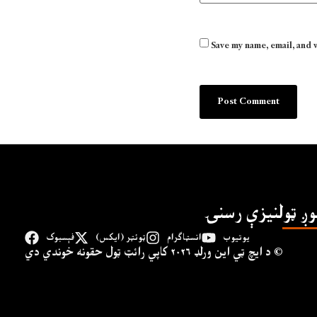
Save my name, email, and 
وږ ټولنیزې رسنۍ
یوتیوب
انسټاګرام
ټوئټر (ایکس)
فېسبوک
د ايچ ټي اين وﺭلډ ۲۰۲۶ کاپي ﺭائټ ټول حقونه خوندي دي ©