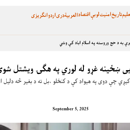
لیم
تاریخ
امنیت
لوبې
اقتصاد
العربية
دری
اردو
انگریزی
رې به د حج وروسته په اسلام اباد کې وشي
یی ښځینه غړو له لوري په هګۍ ویشتل شوې
کیږي چې دوی په هیواد کې د کنځلو ،بل ته د بغیر څه دلیل او
September 5, 2025