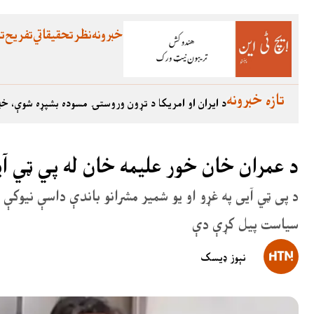
خبرونه
نظر
تحقیقاتي
تفریح
تع
تازه خبرونه
د ایران او امریکا د تړون وروستۍ مسوده بشپړه شوې، خب
د عمران خان خور علیمه خان له پي ټي آ
د پی ټي آیی په غړو او یو شمیر مشرانو باندې داسې نیوکې 
سیاست پیل کړې دې
نېوز ډیسک