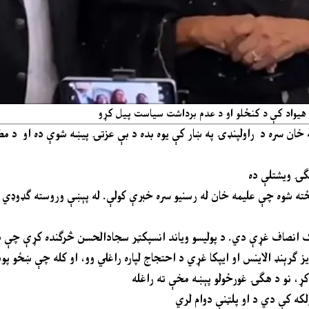
ان سره د راولپنډۍ په ښار کې یوه بده د بې عزتۍ پیښه شوې ده او د مطبو
نځته شوه چې عليمه خان له رسنیو سره خبرې کولې. له پېښې وروسته ګډوډي ر
 انصاف غړې دي. د پولیسو ویاند انسپکټر سجادالحسن څرګنده کړې چې د
ایز ګرېنډ الاینس او ایپکا غړي د احتجاج لپاره راغلي وو، او کله چې ښځو پ
ړ، نو د هګۍ غورځولو پېښه مخې ته راغله
لکه کې دي د او پلټنې دوام لري