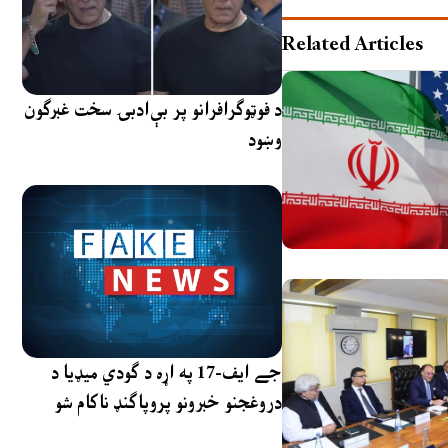
Related Articles
د فوټوګرافرانو پر بې‌ادبۍ سخت غبرګون
وښود
جے ایف-17 په اړه د ګودي میډیا د
دروغجنو خبرونو پروپاګنډ ناکام شو