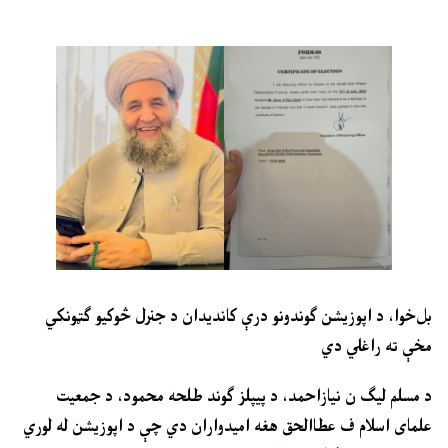
بل‌خوا، د اپوزیشن ګوندونو درې کاندیدان د جنرل څوکيو ګټونکي
مخې ته راغلي دي
د مسلم لیګ ن نیازاحمد، د پیپلز ګوند طلحه محمود، د جمعیت
علمای اسلام ف عطاالحق هغه امیدواران دي چې د اپوزیشن له لوري