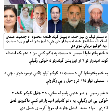
د مسلم لیګ ن نیازاحمد، د پیپلز ګوند طلحه محمود، د جمعیت علمای
اسلام ف عطاالحق هغه امیدواران دي چې د اپوزیشن له لوري ی د سینیټ
په څوکیو بریالي شوي دي.
د خیبرپختونخوا اسمبلۍ د سینیټ په ټاکنو کښې نن د تحریک انصاف
ګوند امیدوارانو ۶ او اپوزیشن ګوندونو ۵ څوکۍ وګټلې
په خیبرپختونخوا کې د سینیټ ۱۱ څوکيو لپاره ټاکنې ترسره شوې، چې د
اسمبلۍ ټولو ۱۴۵ غړو خپل رایې وکارولې ،
د غیر رسمي او غیر حتمي پایلو له مخې، د ۷ جنرل څوکيو څخه ۴
څوکۍ پي آی وګټلې. په دغو کامیابو امیدوارانو کښې ډاکټرنورالحق
قادري ، مراد سعید، فیصل جاوید او مرزا آفریدی شامل دي