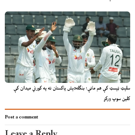
سلېټ ټېسټ کې هم ماتې؛ بنګله‌دېش پاکستان ته په کورني میدان کې
کلین سوپ ورکړ
Post a comment
Leave a Reply