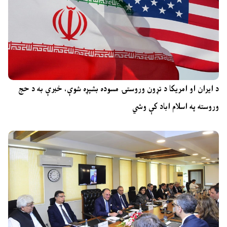
د ایران او امریکا د تړون وروستۍ مسوده بشپړه شوې، خبرې به د حج
وروسته په اسلام اباد کې وشي