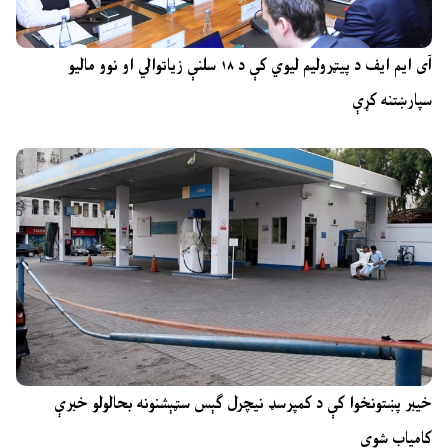
آی ایم ایف د پیټرولیم لیوي کې د ۱۸ سلنې زیاتوالي او نوو مالیو
سپارښتنه کړې
خیبر پښتونخوا کې د کمپرسډ نیچرل ګېس سټېشنونه بحالولو خبرې
کامیاب شوې