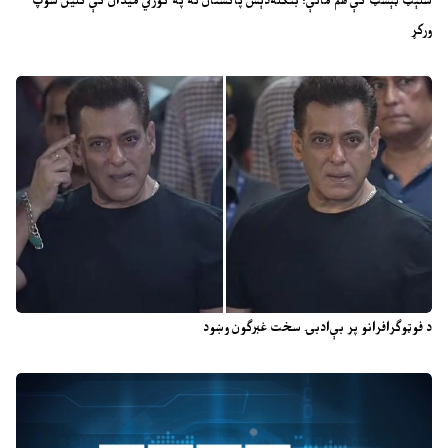
سلېټ ټېسټ کې هم ماتې؛ بنګله‌دېش پاکستان ته په کورني میدان کې کلین سوپ
ورکړ
د فوټوګرافرانو پر بې‌ادبۍ سخت غبرګون وښود