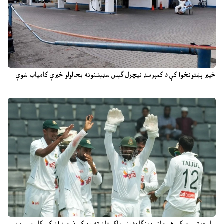
خیبر پښتونخوا کې د کمپرسډ نیچرل ګېس سټېشنونه بحالولو خبرې کامیاب شوې