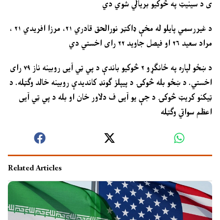
ی د سینیټ په څوکیو بریالي شوي دي
د غیررسمي پایلو له مخې ډاکټر نورالحق قادري ۲۱، مرزا افریدي ۲۱ ،
مراد سعید ۲۶ او فیصل جاوید ۲۲ رای اخستي دي
د ښځو لپاره په ځانګړو ۲ څوکیو باندې د پي ټي آیی روبینه ناز ۷۹ رای
اخستي. د ښځو بله څوکۍ د پیپلز ګونډ کاندیدې روبینه خالد وګټله. د
ټیکنو کریټ څوکۍ د جې یو آیی ف دلاور خان او بله د پي ټي آیی
اعظم سواتي وګټله
Related Articles