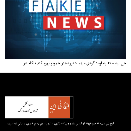
جے ایف-17 په اړه د ګودي میډیا د دروغجنو خبرونو پروپاګنډ ناکام شو
ايچ ټي اين هغه مهم غږونه او کيسې راوړو چې له مرکزي رسنيو پټ وي. زموږ خبري رښتيني او د پېښو