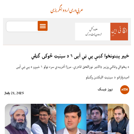
عربي
دری
اردو
انگریزی
خیبر پښتونخوا کښې پي ټي آیی ۶ د سینیټ څوکۍ ګټلي
د پخواني وفاقي وزیر ډاکټر نورالحق قادري، مرزا آفریدي سره ټولو ۶ شپږو د پي ټي آیی
امیدوارانو د سینیټ الیکشن وګټلو
نېوز ډیسک
July 21, 2025