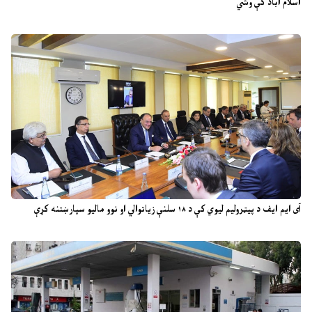
اسلام اباد کې وشي
آی ایم ایف د پیټرولیم لیوي کې د ۱۸ سلنې زیاتوالي او نوو مالیو سپارښتنه کړې