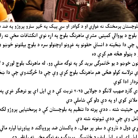
لوچستان پرمختګ نه غواړي او د ګوادر او سي پیک په څیر سترو پروژو په ضد ه
بلوچ
د یووالي
کمېټ
ۍ
مشرې ماهرنګ بلوچ په اړه نوي انکشافات
 چې دا ښځینه د انساني حقونو په غږونو اوچتولو سره د بلوچ بیلتونو خوښو
ي ترلاسه کولو هڅی هم ماهرنګ بلوچ کړې وې چې دا څرګندوي چې دا ښځینه 
د ماهرنګ بلوچ په اړه دا انکشاف هم شوې چې د هغې نزدې خپل او باډي ګارډ صهیب لانګو د جولایی ۲۰۲۵ ت
ي حیثیت شته ، ددې پرته دا تنظیم په بلوچستان کې د پرمختیایی پروژو لک
ډول د ناروې د سفر پر مهال، د پاکستان ضد پروپاګند د پیاوړتیا لپاره مالي