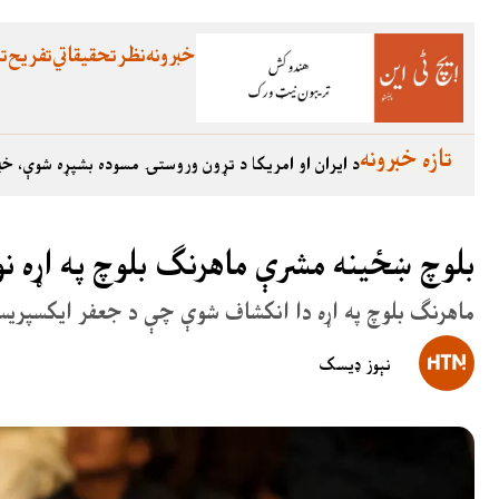
خبرونه
نظر
تحقیقاتي
تفریح
تع
تازه خبرونه
د ایران او امریکا د تړون وروستۍ مسوده بشپړه شوې، خب
بلوچ ښځینه مشرې ماهرنګ بلوچ په اړه ن
ماهرنګ بلوچ په اړه دا انکشاف شوې چې د جعفر ایکسپریس
نېوز ډیسک