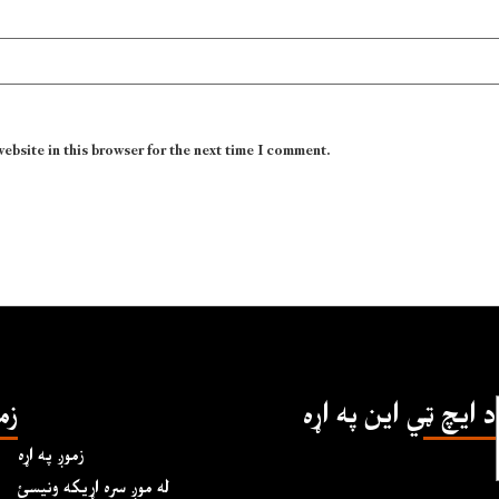
website in this browser for the next time I comment.
د ايچ ټي اين په اړه
زم
زموږ په اړه
له موږ سره اړیکه ونیسئ