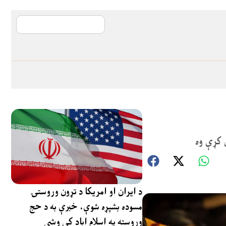
آی ایم ایف د پیټ
 کړې وه
د ایران او امریکا د تړون وروستۍ
مسوده بشپړه شوې، خبرې به د حج
وروسته په اسلام اباد کې وشي