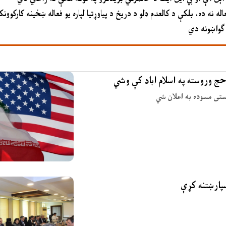
 ده، بلکې د کالعدم ډلو د دریځ د پیاوړتیا لپاره یو فعاله ښځینه کارکوون
حج وروسته په اسلام اباد کې وشي
وستی مسوده به اعلان شي