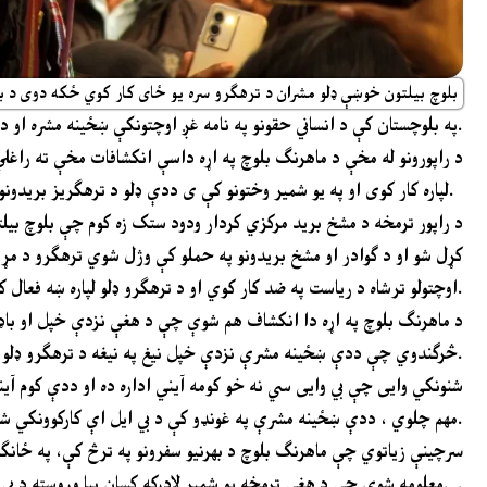
بلوچ بیلتون خوښې ډلو مشران د ترهګرو سره یو ځای کار کوي ځکه دوی د ب
مخې ته راغلي دي.
په بلوچستان کې د انساني حقونو په نامه غږ اوچتونکې ښځینه مشره او د
د راپورونو له مخې د ماهرنګ بلوچ په اړه داسې انکشافات مخې ته راغلي
لپاره کار کوی او په یو شمیر وختونو کې ی ددې ډلو د ترهګریز بریدونو د پټولو هڅه هم کړې ده.
کړل شو او د ګوادر او مشخ بریدونو په حملو کې وژل شوي ترهګرو د مړ
اوچتولو ترشاه د ریاست په ضد کار کوي او د ترهګرو ډلو لپاره ښه فعال کردار ادا کوي.
څرګندوي چې ددې ښځینه مشرې نزدې خپل نیغ په نیغه د ترهګرو ډلو ملاتړ کوي او په دې ډلو کې شاملې دي.
شنونکي وایی چې بي وایی سي نه خو کومه آیني اداره ده او ددې کوم آین
مهم چلوي ، ددې ښځینه مشرې په غونډو کې د بي ایل اې کارکوونکي شامل وي چې ددې ثبوتونه شته دې.
سرچینې زیاتوي چې ماهرنګ بلوچ د بهرنیو سفرونو په ترڅ کې، په ځانګړي 
معلومه شوې چې د هغې ترمخه یو شمیر لادرکه کسان بیا وروسته د بي اېل اې او بي ایل ایف د ځانمرګي بریدګرو په توګه مخې ته راغلي دي. .