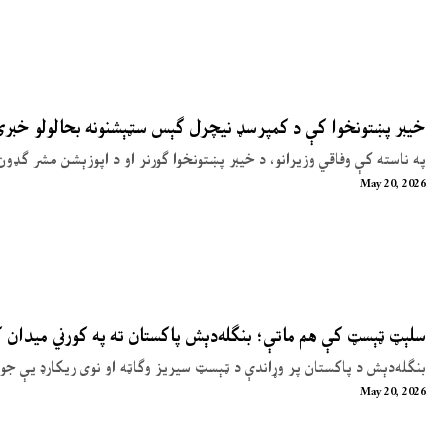
خیبر پښتونخوا کې د کمپرسډ نیچرل ګېس سټېشنونه بحالولو خبر
په ناسته کې وفاقي وزیرانو، د خیبر پښتونخوا ګورنر او د اپوزېشن مشر ګډون
May 20, 2026
سلېټ ټېسټ کې هم ماتې؛ بنګله‌دېش پاکستان ته په کورني میدان
بنګله‌دېش د پاکستان پر وړاندې د ټېسټ سیریز وګاټه او نوی ریکارډ یې جوړ
May 20, 2026