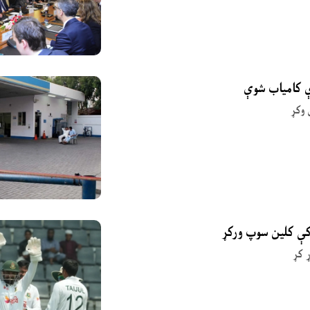
ې کامیاب شوې
 وکړ
 کې کلین سوپ ورکړ
 کړ