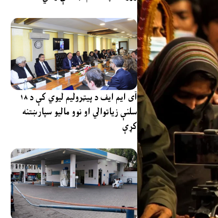
آی ایم ایف د پیټرولیم لیوي کې د ۱۸
سلنې زیاتوالي او نوو مالیو سپارښتنه
کړې