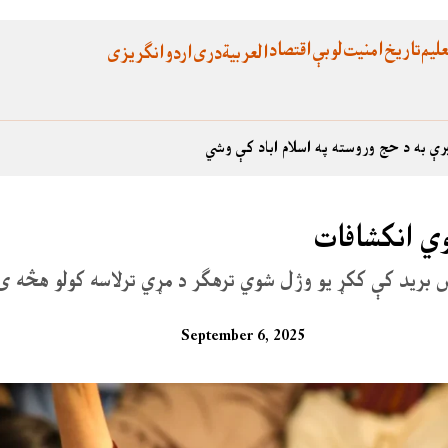
لیم
تاریخ
امنیت
لوبې
اقتصاد
العربية
دری
اردو
انگریزی
رې به د حج وروسته په اسلام اباد کې وشي
وي انکشافات
 برید کې ککړ یو وژل شوي ترهګر د مړي ترلاسه کولو هڅه ی
September 6, 2025