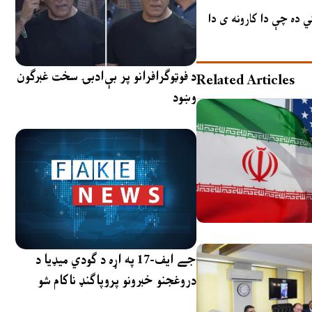
کي ده چې دا کارونه ی دا
د فوټوګرافرانو پر بې‌ادبۍ سخت غبرګون
Related Articles
وښود
جے ایف-17 په اړه د ګودي میډیا د
دروغجنو خبرونو پروپاګنډ ناکام شو