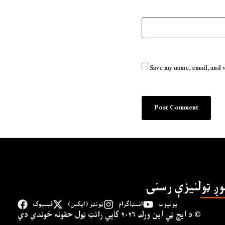
Save my name, email, and 
وږ ټولنیزې رسنۍ
یوتیوب
انسټاګرام
ټوئټر (ایکس)
فېسبوک
د ايچ ټي اين وﺭلډ ۲۰۲۶ کاپي ﺭائټ ټول حقونه خوندي دي ©