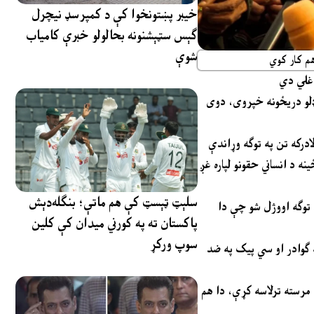
خیبر پښتونخوا کې د کمپرسډ نیچرل
ګېس سټېشنونه بحالولو خبرې کامیاب
شوې
م کار کوي
 ډلو دریځونه خپروی، دوی
د راپور ترمخه د مشخ برید مرکزي کردار ودود ستک زه کوم چې بلوچ بیلتون خوښو د یو ځانمرګی برید ګر په توګه منلې وو، له ماهرنګ بلوچ لوري د لادرکه تن په توګه وړاندې
د انساني حقونو لپاره غږ
سلېټ ټېسټ کې هم ماتې؛ بنګله‌دېش
ربت کې د بي ایل اې یو ترهګر غړي په توګه اووژل شو چې دا
پاکستان ته په کورني میدان کې کلین
سوپ ورکړ
ه ګوادر او سي پیک په ضد
 مرسته ترلاسه کړې، دا هم