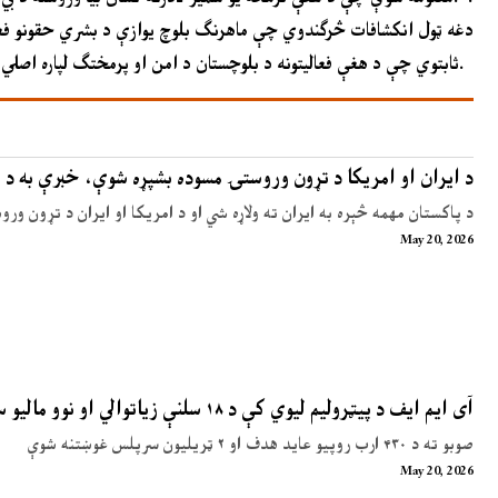
دغه ټول انکشافات څرګندوي چې ماهرنګ بلوچ یوازې د بشري حقونو فعاله نه
ثابتوي چې د هغې فعالیتونه د بلوچستان د امن او پرمختګ لپاره اصلي ګواښونه دي.
د ایران او امریکا د تړون وروستۍ مسوده بشپړه شوې، خبرې به د 
د پاکستان مهمه څېره به ایران ته ولاړه شي او د امریکا او ایران د تړون ور
May 20, 2026
آی ایم ایف د پیټرولیم لیوي کې د ۱۸ سلنې زیاتوالي او نوو مالیو سپارښتنه کړې
صوبو ته د ۴۳۰ ارب روپیو عاید هدف او ۲ ټریلیون سرپلس غوښتنه شوې
May 20, 2026