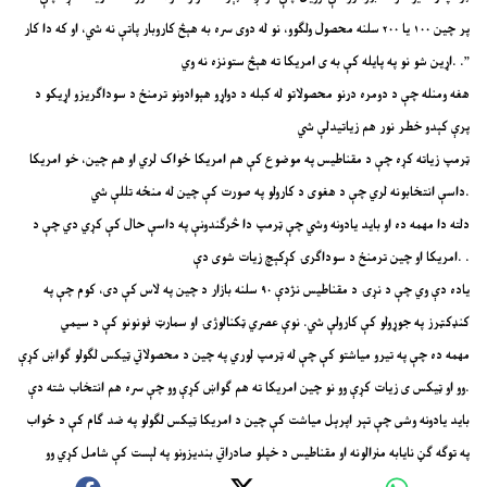
پر چین ۱۰۰ یا ۲۰۰ سلنه محصول ولګوو، نو له دوی سره به هېڅ کاروبار پاتې نه شي، او که دا کار
اړین شو نو په پایله کې به ی امریکا ته هېڅ ستونزه نه وي. .”
هغه ومنله چې د دومره درنو محصولاتو له کبله د دواړو هېوادونو ترمنځ د سوداګریزو اړیکو د
پرې کېدو خطر نور هم زیاتیدلې شي
ټرمپ زیاته کړه چې د مقناطیس په موضوع کې هم امریکا ځواک لري او هم چین، خو امریکا
داسې انتخابونه لري چې د هغوی د کارولو په صورت کې چین له منځه تللې شي.
دلته دا مهمه ده او باید یادونه وشي چې ټرمپ دا څرګندونې په داسې حال کې کړي دي چې د
امریکا او چین ترمنځ د سوداګرۍ کړکېچ زیات شوی دې. .
یاده دې وي چې د نړۍ د مقناطیس نژدې ۹۰ سلنه بازار د چین په لاس کې دی، کوم چې په
کنډکټرز په جوړولو کې کارولې شي. نوې عصري ټکنالوژۍ او سمارټ فونونو کې د سیمي
مهمه ده چې په تیرو میاشتو کې چې له ټرمپ لوري په چین د محصولاتي ټیکس لګولو ګواښ کړې
وو او ټیکس ی زیات کړې وو نو چین امریکا ته هم ګواښ کړې وو چې سره هم انتخاب شته دې.
باید یادونه وشی چې تېر اپرېل میاشت کې چین د امریکا ټیکس لګولو په ضد ګام کې د ځواب
په توګه ګڼ نایابه منرالونه او مقناطیس د خپلو صادراتي بندیزونو په لېست کې شامل کړي وو