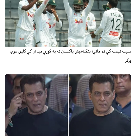
سلېټ ټېسټ کې هم ماتې؛ بنګله‌دېش پاکستان ته په کورني میدان کې کلین سوپ
ورکړ