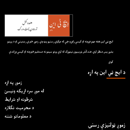
ايچ ټي اين هغه مهم غږونه او کيسې راوړو چې له مرکزي رسنيو پټ وي. زموږ خبري رښتيني او د پېښو
بشپړ پس منظر لري. هندکُش ټريبيون نيټورک له لرې پرتو سيمو نه مستقيم خبرونه او کيسې وړاندې
کوي
د ايچ ټي اين په اړه
زموږ په اړه
له موږ سره اړیکه ونیسئ
شرطونه او شرایط
د محرمیت تګلاره
د معلوماتو شننه
زموږ ټولنیزې رسنۍ