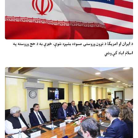
د ایران او امریکا د تړون وروستۍ مسوده بشپړه شوې، خبرې به د حج وروسته په
اسلام اباد کې وشي