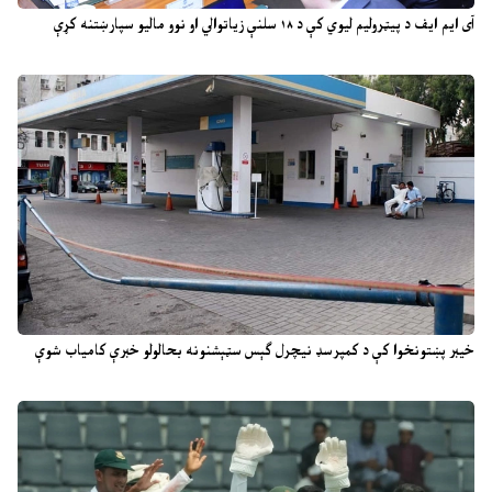
آی ایم ایف د پیټرولیم لیوي کې د ۱۸ سلنې زیاتوالي او نوو مالیو سپارښتنه کړې
خیبر پښتونخوا کې د کمپرسډ نیچرل ګېس سټېشنونه بحالولو خبرې کامیاب شوې