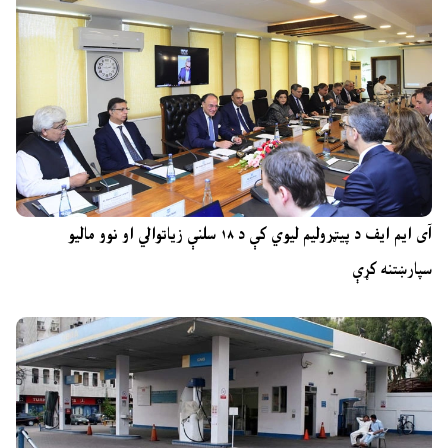
آی ایم ایف د پیټرولیم لیوي کې د ۱۸ سلنې زیاتوالي او نوو مالیو
سپارښتنه کړې