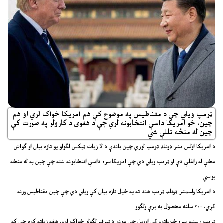
ټرمپ ویلي چې د مقناطیس په موضوع کې هم امریکا ځواک لري او هم
چین، خو امریکا داسې انتخابونه لري چې د هغوی د کارولو په صورت کې
چین له منځه تللې شي
د امریکا اولس مشر ډونلډ ټرمپ لوري چین باندې د لا زیات ټیکس لګولو یو تازه بیان او ګواښ
مخې له راغلې دې او ټرمپ ویلي دي چې امریکا سره داسې انتخابونه شته چې چین به له منځه
یوسي
د امریکا ولسمشر ډونلډ ټرمپ هند ته په خپل تازه بیان کې ویلي دي چې چین مقناطیس ورنه
کړي، ۲۰۰ سلنه محصول به پرې ولګوو
ټرمپ رسنیو سره خبرواترو کې اوویل چې مونږ د ټېرف لګولو ځواک لرو، هغه زیاته کړه چې که