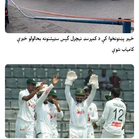
خیبر پښتونخوا کې د کمپرسډ نیچرل ګېس سټېشنونه بحالولو خبرې
کامیاب شوې