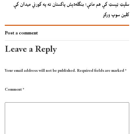
سلېټ ټېسټ کې هم ماتې؛ بنګله‌دېش پاکستان ته په کورني میدان کې
کلین سوپ ورکړ
Post a comment
Leave a Reply
Your email address will not be published.
Required fields are marked
*
Comment
*