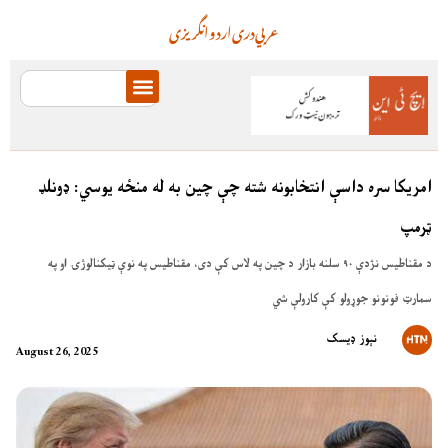
عربي
دری
اردو
انگریزی
امریکا سره داسې انتخابونه شته چې چین به له منځه یوسي: ډونلډ
ټرمپ
د مقناطیس نژدې ۹۰ سلنه بازار د چین په لاس کې دی، مقناطیس په نوې ټیکنالوژۍ او په
سمارټ فونونو جوړولو کې کارولې شي
نېوز ډیسک
August 26, 2025