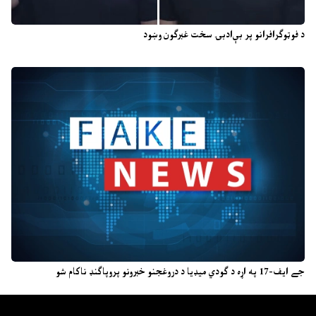
د فوټوګرافرانو پر بې‌ادبۍ سخت غبرګون وښود
جے ایف-17 په اړه د ګودي میډیا د دروغجنو خبرونو پروپاګنډ ناکام شو