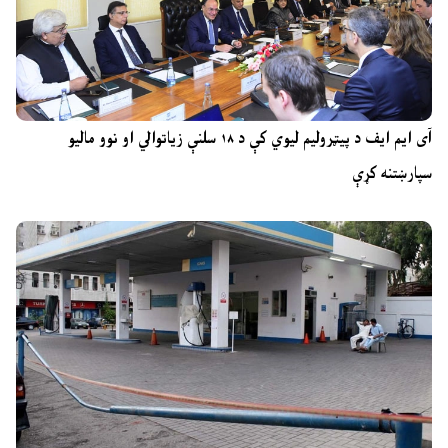
آی ایم ایف د پیټرولیم لیوي کې د ۱۸ سلنې زیاتوالي او نوو مالیو
سپارښتنه کړې