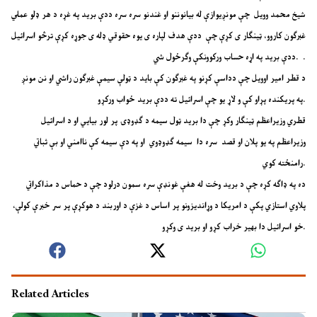
شیخ محمد وویل چې مونږیوازې له بیانوننو او غندنو سره سره ددې برید په غړه د هر ډلو عملي
غبرګون کاروو، ټینګار ی کړې چې ددې هدف لپاره ی یوه حقوقي ډله ی جوړه کړې ترڅو اسرائیل
ددې برید په اړه حساب ورکوونکې وګرځول شي. .
د قطر امیر اوویل چې دداسې کړنو په غبرګون کې باید د ټولې سیمې غبرګون راشي او نن مونږ
په پریکنده پړاو کې و لاړ یو چې اسرائیل ته ددې برید ځواب ورکړو.
قطري وزیراعظم ټینګار وکړ چې دا برید ټول سیمه د ګډوډۍ پر لور بیايي او د اسرائیل
وزیراعظم په یو پلان او قصد سره دا سیمه ګډوډوي او په دې سیمه کې ناامني او بې ثباتي
رامنځته کوي.
ده په ډاګه کړه چې د برید وخت له هغې غونډې سره سمون درلود چې د حماس د مذاکراتي
پلاوي استازي پکې د امریکا د وړاندیزونو پر اساس د غزې د اوربند د هوکړې پر سر خبرې کولې،
خو اسرائیل دا بهیر خراب کړو او برید ی وکړو.
Related Articles