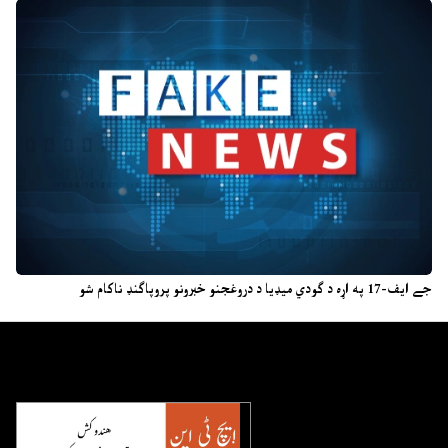
جے ایف-17 په اړه د ګودي میډیا د دروغجنو خبرونو پروپاګنډ ناکام شو