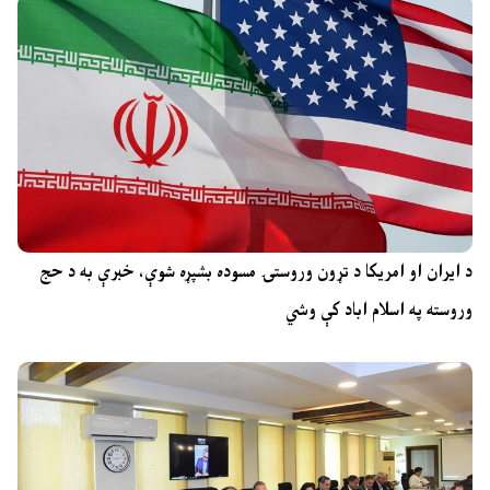
د ایران او امریکا د تړون وروستۍ مسوده بشپړه شوې، خبرې به د حج
وروسته په اسلام اباد کې وشي