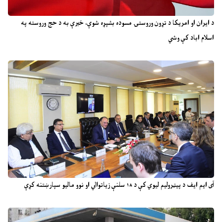
د ایران او امریکا د تړون وروستۍ مسوده بشپړه شوې، خبرې به د حج وروسته په
اسلام اباد کې وشي
آی ایم ایف د پیټرولیم لیوي کې د ۱۸ سلنې زیاتوالي او نوو مالیو سپارښتنه کړې