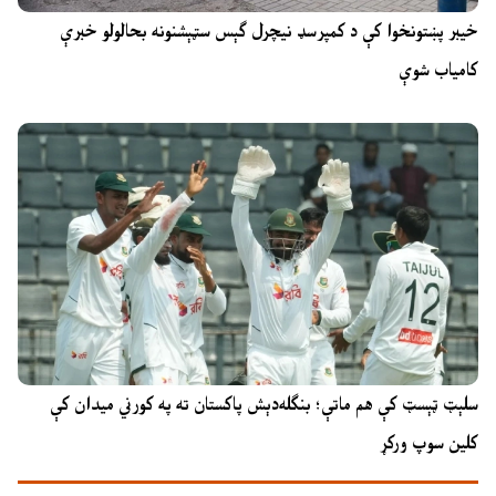
خیبر پښتونخوا کې د کمپرسډ نیچرل ګېس سټېشنونه بحالولو خبرې
کامیاب شوې
سلېټ ټېسټ کې هم ماتې؛ بنګله‌دېش پاکستان ته په کورني میدان کې
کلین سوپ ورکړ