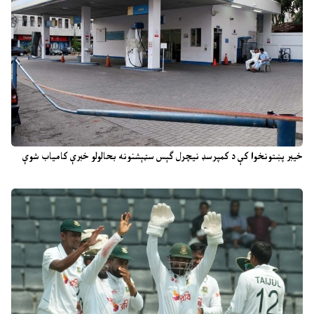
خیبر پښتونخوا کې د کمپرسډ نیچرل ګېس سټېشنونه بحالولو خبرې کامیاب شوې