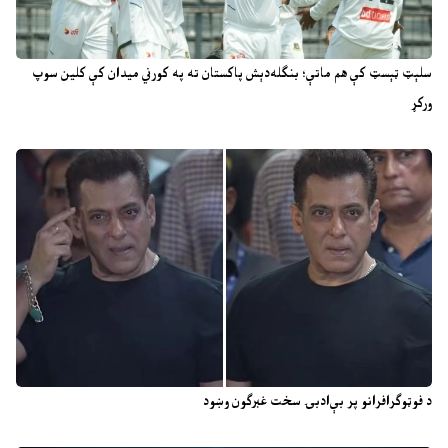
سلېټ ټېسټ کې هم ماتې؛ بنګله‌دېش پاکستان ته په کورني میدان کې کلین سوپ
ورکړ
د فوټوګرافرانو پر بې‌ادبۍ سخت غبرګون وښود