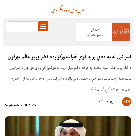
عربي
دری
اردو
انگریزی
اسرائیل له به ددې برید قوي ځواب ورکړو: د قطر وزیراعظم غبرګون
د قطر وزیراعظم شیخ محمد په دوحه د اسرائیل برید په غبرګون کې ویلي دي چې د اسرائیل
برید هغه وخت ترسره شو چې د حماس ډلې پلاوي د اسرائیل سره د خبرو اترو په اړه راجوړه
شوې یوه غونډه کې ګډون کولو
نېوز ډیسک
September 10, 2025