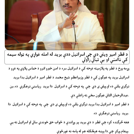
د قطر امیر ویلي دي چې اسرائیل ددې برید له امله غواړي په ټوله سیمه
کې ناامني او بې ثباتي راولي
وړمه ورځ د قطر په پلازمینه دوحه کې د اسرائیل سره د امن خبرو اترو د حماس پلاوي په غړو د
اسرائیل برید په غبرګون کې د قطر وزیراعظم شیخ محمد د قطر امیر د اسرائیل بدا برید
ترګري بللې ده او ویلي ی دي چې په دوحه کې د اسرائیل دا برید ریاستي ترهګري ده.بن
عبدالرحمان الثاني غبرګون مخې ته راغلې دې.
د قطر امیر د اسرائیل بدا برید ترګري بللې ده او ویلي ی دي چې په دوحه کې د اسرائیل دا
برید ریاستي ترهګري ده.
هغه څرګنده کړه چې قطر د دې برید پر وړاندې د ځواب حق خوندي ساتي او اسرائیل ته یې
پیغام ورکړ چې دا پېښه هېڅکله هم له پامه نه غورځوي.