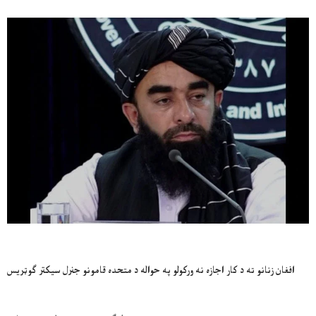
افغان زنانو ته د کار اجازه نه ورکولو په حواله د متحده قامونو جنرل سيکتر ګوټريس