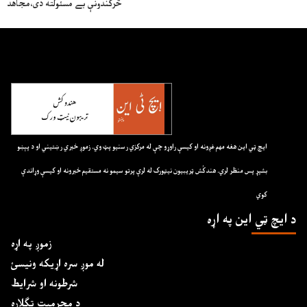
څرګندونې بے مسئولته دی،مجاهد
ايچ ټي اين هغه مهم غږونه او کيسې راوړو چې له مرکزي رسنيو پټ وي. زموږ خبري رښتيني او د پېښو
بشپړ پس منظر لري. هندکُش ټريبيون نيټورک له لرې پرتو سيمو نه مستقيم خبرونه او کيسې وړاندې
کوي
د ايچ ټي اين په اړه
زموږ په اړه
له موږ سره اړیکه ونیسئ
شرطونه او شرایط
د محرمیت تګلاره