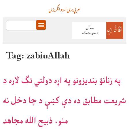
عربي
دری
اردو
انگریزی
Tag:
zabiuAllah
په زنانؤ بنديزونو په اړه دولتي تګ لاره د
شريعت مطابق ده دې کښې د چا دخل نه
منو، ذبيح الله مجاهد