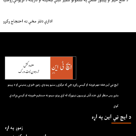
د ضلع خیبر او پیښور ضلعې په سلګونو شمیر کښې ښځینه او نارینه د نړیوالې روغتیا
ادارې دفتر مخې ته احتجاج وکړو
ايچ ټي اين هغه مهم غږونه او کيسې راوړو چې له مرکزي رسنيو پټ وي. زموږ خبري رښتيني او د پېښو
بشپړ پس منظر لري. هندکُش ټريبيون نيټورک له لرې پرتو سيمو نه مستقيم خبرونه او کيسې وړاندې
کوي
د ايچ ټي اين په اړه
زموږ په اړه