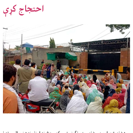
احتجاج کړې