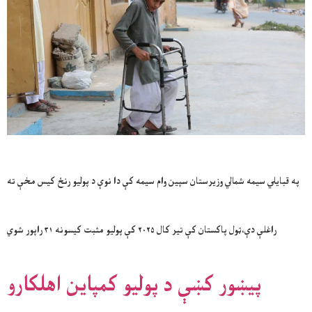
په قبایلي سیمه شمالي وزیرستان سپین وام سیمه کې دا نوې د پولیو رنځ کیس مخې ته
راغلې دې،ټول پاکستان کې تیر کال ۲۰۲۵ کې پولیو مثبت کیسونه ۳۱ راپور شوي
پیښور کښې د پولیو کمپاین اهلکارو