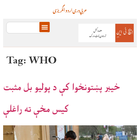
عربي
دری
اردو
انگریزی
Tag:
WHO
خیبر پښتونخوا کې د پولیو بل مثبت
کیس مخې ته راغلې