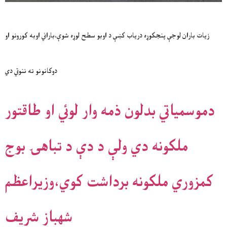
زيات باران لوجې پنجکوړه درياب کښې د اوبو سطح لوړه شوې،باراني اوبه کورونو او
دوکانونو ته ننوتي دي
دموسمياتي بدلون ذمه وار لوئي او طاقتور
ملکونه دي ولې د دې د تباهۍ بوج
کمزوري ملکونه برداشت کوي،وزيراعظم
شهباز شريف