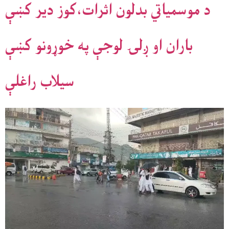
د موسمياتي بدلون اثرات،کوز دير کښې
باران او ږلۍ لوجې په خوړونو کښې
سيلاب راغلې