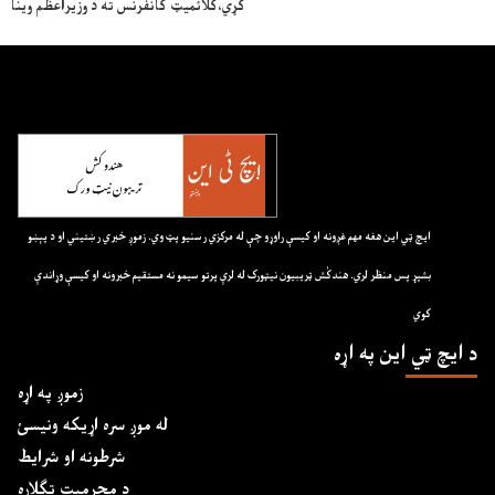
کړي،کلائميټ کانفرنس ته د وزيراعظم وينا
ايچ ټي اين هغه مهم غږونه او کيسې راوړو چې له مرکزي رسنيو پټ وي. زموږ خبري رښتيني او د پېښو
بشپړ پس منظر لري. هندکُش ټريبيون نيټورک له لرې پرتو سيمو نه مستقيم خبرونه او کيسې وړاندې
کوي
د ايچ ټي اين په اړه
زموږ په اړه
له موږ سره اړیکه ونیسئ
شرطونه او شرایط
د محرمیت تګلاره