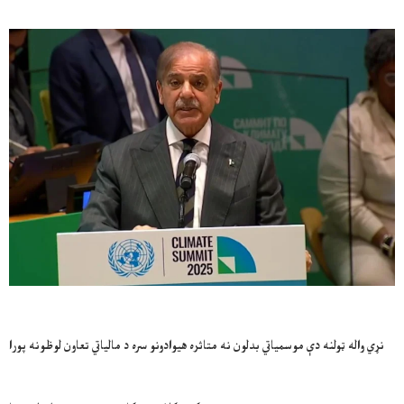
نړي واله ټولنه دې موسمياتي بدلون نه متاثره هيوادونو سره د مالياتي تعاون لوظونه پورا