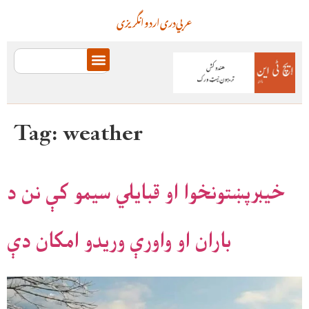
عربي
دری
اردو
انگریزی
Tag:
weather
خیبرپښتونخوا او قبایلي سیمو کې نن د
باران او واورې وریدو امکان دې