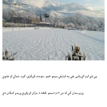
پي ډي ایم اې وایی چې په قبایلي سیمو خیبر ،مومند،اورکزي، کرم، شمالي او جنوبي
وزیرستان کې له نن ۱۳م دسمبر څخه د باران او واورې وریدو امکان دې