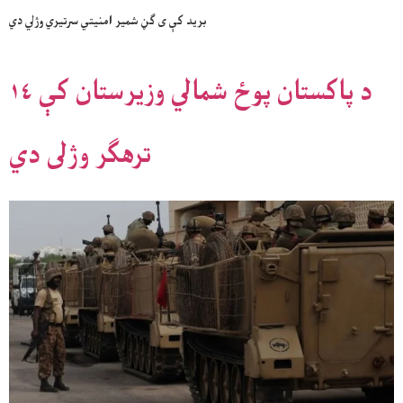
برید کې ی ګڼ شمیر امنیتي سرتیري وژلي دي
د پاکستان پوځ شمالي وزيرستان کې ١٤
ترهګر وژلى دي