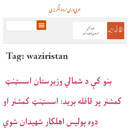
عربي
دری
اردو
انگریزی
Tag:
waziristan
بنو کې د شمالي وزیرستان اسسټنټ
کمشنر پر قافله برید: اسسټنټ کمشنر او
دوه پولیس اهلکار شهیدان شوي