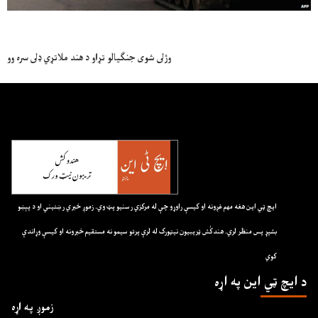
وژلى شوى جنګيالو تړاو د هند ملاتړي ډلى سره وو
ايچ ټي اين هغه مهم غږونه او کيسې راوړو چې له مرکزي رسنيو پټ وي. زموږ خبري رښتيني او د پېښو
بشپړ پس منظر لري. هندکُش ټريبيون نيټورک له لرې پرتو سيمو نه مستقيم خبرونه او کيسې وړاندې
کوي
د ايچ ټي اين په اړه
زموږ په اړه