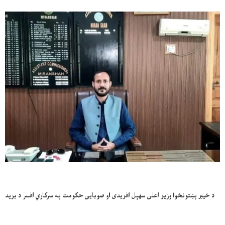
د خیبر پښتونخوا وزیر اعلی سهېل افریدی او صوبایی حکومت په سرکاري افسر د برید