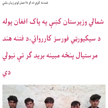
غندنه کړې ده او دا عمل لوی زیان بللې
شمالي وزيرستان کښې په پاک افغان پوله
د سيکيورټي فورسز کارروائي،د فتنه هند
مرستيال پنځه مبينه بريد ګر ئې نيولي
دي