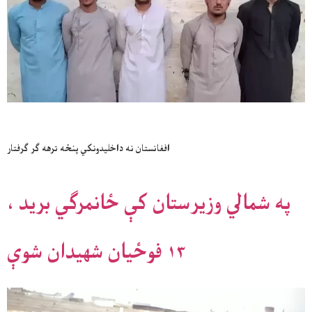
افغانستان نه داخليدونکي پنځه ترهه ګر ګرفتار
په شمالي وزیرستان کې ځانمرګي برید ،
۱۳ فوځیان شهیدان شوې