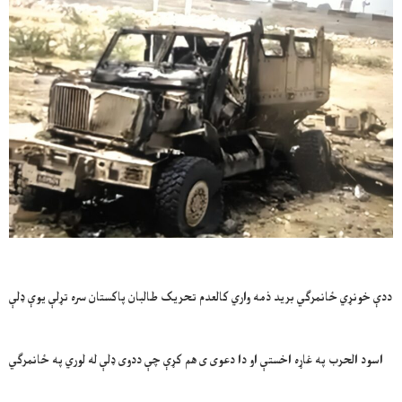
ددې خونړي ځانمرګي برید ذمه واري کالعدم تحریک طالبان پاکستان سره تړلې یوې ډلې
اسود الحرب په غاړه اخستې او دا دعوی ی هم کړې چې ددوی ډلې له لوري په ځانمرګي