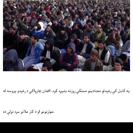
په کابل کې رغېدلو معتادینو مسلکي روزنه بشپړه کړه، افغان چارواکي د رغېدو پروسه له
مهارتونو او د کار ملاتړ سره تړلې ده.