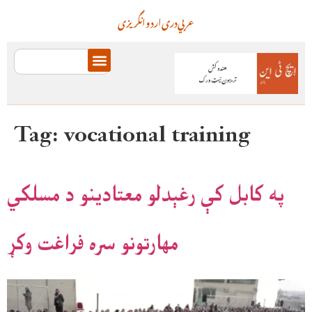
عربي
دری
اردو
انگریزی
Tag:
vocational training
په کابل کې رغېدلو معتادینو د مسلکي
مهارتونو سره فراغت وکړ