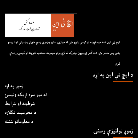
ايچ ټي اين هغه مهم غږونه او کيسې راوړو چې له مرکزي رسنيو پټ وي. زموږ خبري رښتيني او د پېښو
بشپړ پس منظر لري. هندکُش ټريبيون نيټورک له لرې پرتو سيمو نه مستقيم خبرونه او کيسې وړاندې
کوي
د ايچ ټي اين په اړه
زموږ په اړه
له موږ سره اړیکه ونیسئ
شرطونه او شرایط
د محرمیت تګلاره
د معلوماتو شننه
زموږ ټولنیزې رسنۍ