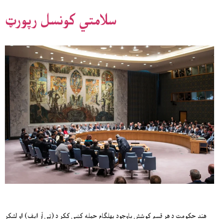
سلامتي کونسل رپورټ
هند حکومت د هر قسم کوشش باوجود پهلګام حمله کښې ککړ د (ټي آر ايف) او لشکر