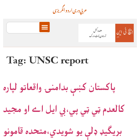
عربي
دری
اردو
انگریزی
Tag:
UNSC report
پاکستان کښې بدامنۍ واقعاتو لپاره
کالعدم ټي ټي پي،بي ايل اے او مجيد
بريګيډ ډلې يو شويدي،متحده قامونو