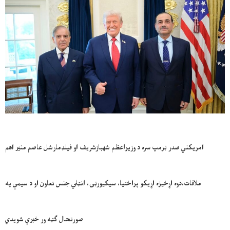
امريکني صدر ټرمپ سره د وزيراعظم شهبازشريف او فيلډمارشل عاصم منير اهم
ملاقات،دوه اړخيزه اړيکو پراختيا، سيکيورټۍ، انټلي جنس تعاون او د سيمې په
صورتحال ګټه ور خبرې شويدي