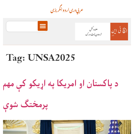
عربي
دری
اردو
انگریزی
Tag:
UNSA2025
د پاکستان او امریکا په اړیکو کې مهم
پرمختګ شوې