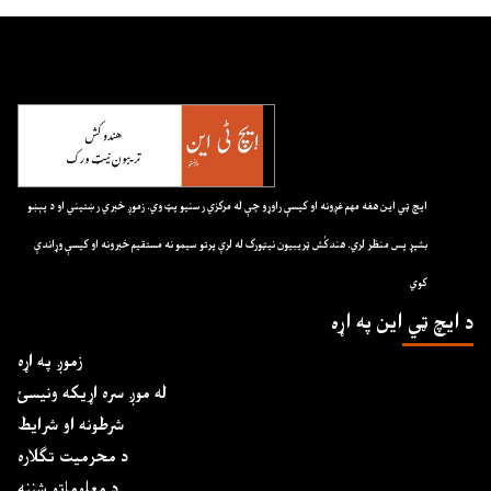
ايچ ټي اين هغه مهم غږونه او کيسې راوړو چې له مرکزي رسنيو پټ وي. زموږ خبري رښتيني او د پېښو
بشپړ پس منظر لري. هندکُش ټريبيون نيټورک له لرې پرتو سيمو نه مستقيم خبرونه او کيسې وړاندې
کوي
د ايچ ټي اين په اړه
زموږ په اړه
له موږ سره اړیکه ونیسئ
شرطونه او شرایط
د محرمیت تګلاره
د معلوماتو شننه