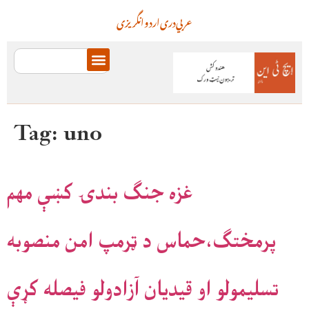
عربي
دری
اردو
انگریزی
Tag:
uno
غزه جنګ بندۍ کښې مهم
پرمختګ،حماس د ټرمپ امن منصوبه
تسليمولو او قيديان آزادولو فيصله کړې