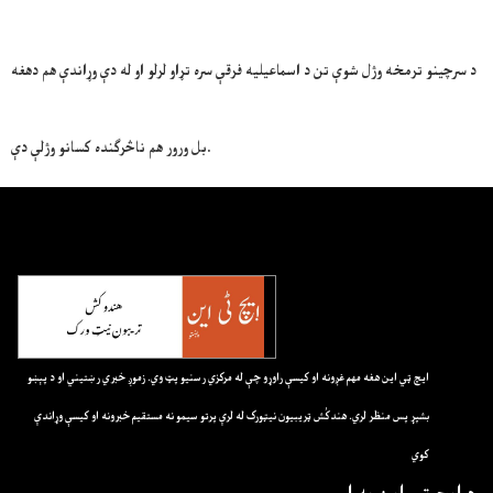
د سرچینو ترمخه وژل شوې تن د اسماعیلیه فرقې سره تړاو لرلو او له دې وړاندې هم دهغه
بل ورور هم ناڅرګنده کسانو وژلې دې.
ايچ ټي اين هغه مهم غږونه او کيسې راوړو چې له مرکزي رسنيو پټ وي. زموږ خبري رښتيني او د پېښو
بشپړ پس منظر لري. هندکُش ټريبيون نيټورک له لرې پرتو سيمو نه مستقيم خبرونه او کيسې وړاندې
کوي