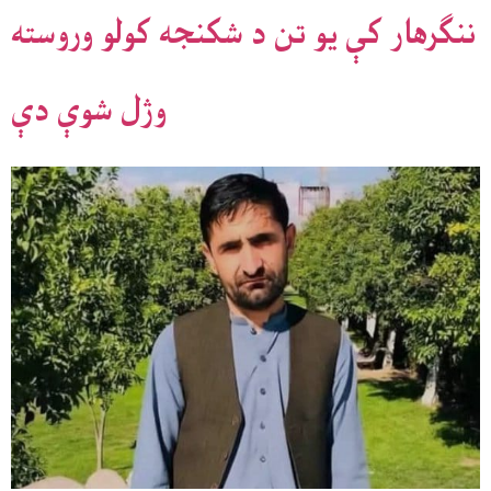
ننګرهار کې یو تن د شکنجه کولو وروسته
وژل شوې دې