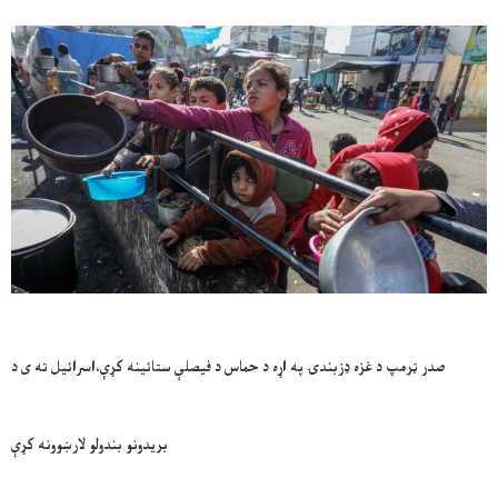
صدر ټرمپ د غزه ډزبندۍ په اړه د حماس د فيصلې ستائينه کړې،اسرائيل ته ی د
بریدونو بندولو لارښوونه کړې