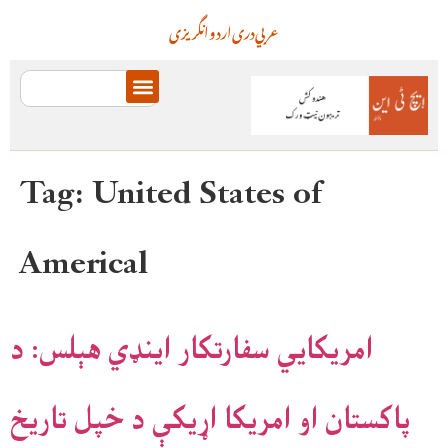
عربي
دری
اردو
انگریزی
Tag:
United States of
Americal
امریکایي سفارتکار اینډي هېلس: د
پاکستان او امریکا اړیکې د خپل تاریخ