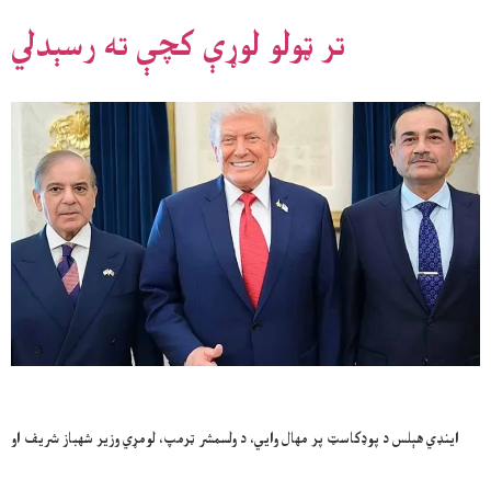
تر ټولو لوړې کچې ته رسېدلي
اینډي هېلس د پوډکاسټ پر مهال وايي، د ولسمشر ټرمپ، لومړي وزیر شهباز شریف او