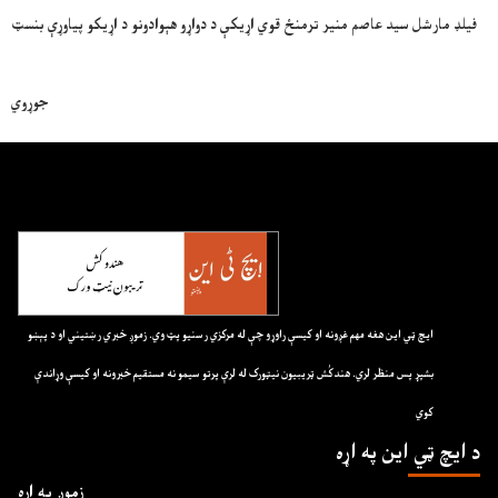
فیلډ مارشل سید عاصم منیر ترمنځ قوي اړیکې د دواړو هېوادونو د اړیکو پیاوړې بنسټ
جوړوي
ايچ ټي اين هغه مهم غږونه او کيسې راوړو چې له مرکزي رسنيو پټ وي. زموږ خبري رښتيني او د پېښو
بشپړ پس منظر لري. هندکُش ټريبيون نيټورک له لرې پرتو سيمو نه مستقيم خبرونه او کيسې وړاندې
کوي
د ايچ ټي اين په اړه
زموږ په اړه