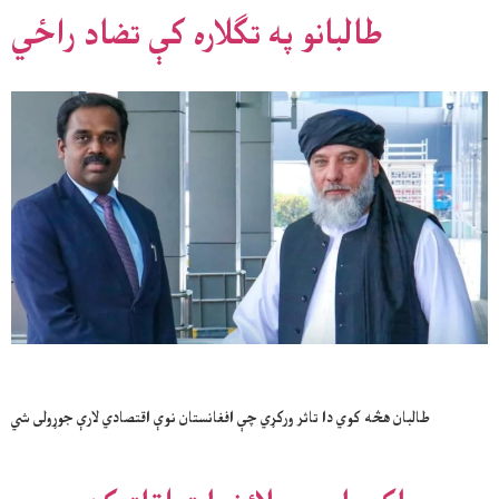
طالبانو په تګلاره کې تضاد راځي
طالبان هڅه کوي دا تاثر ورکړي چې افغانستان نوې اقتصادي لارې جوړولی شي