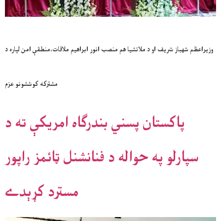
وزيراعظم شهباز شريف او د ملائشيا هم منصب انور ابراهيم ملاقات،منطقې امن لپاره د
مشترکه کوششونو عزم
پاکستان پسني بندرګاه امريکې ته د
سپارلو په حواله د فنانشنل ټائمز راپور
مسترد کړېدے