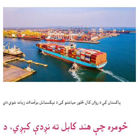
پاکستان کې د روان کال څلور میاشتو کی د ټېکسټائل برآمدات زیات شوي دي
څومره چې هند کابل ته نږدې کېږي، د