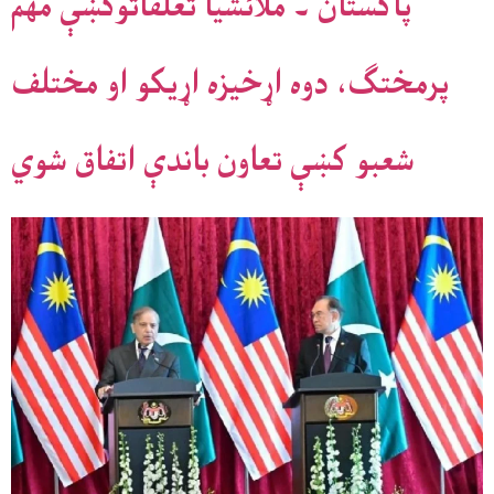
پاکستان ۔ ملائشيا تعلقاتوکښې مهم
پرمختګ، دوه اړخيزه اړيکو او مختلف
شعبو کښې تعاون باندې اتفاق شوي