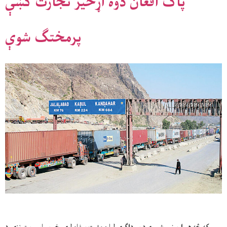
پاک افغان دوه اړخیز تجارت کښې
پرمختګ شوې