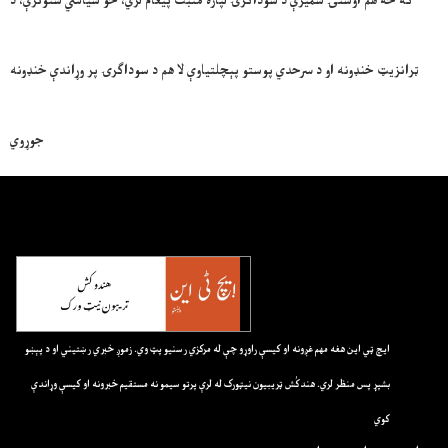
که څه هم اوسنۍ شمیرې د سوداګرۍ لپاره مثبت پیغام لري، خو سیاسي ستونزې، د
ټرانزیټ خنډونه او د سرحدي پوستو پېچلتیاوې لا هم د سوداګرۍ پر وړاندې خنډونه
جوړوي
ايچ ټي اين هغه مهم غږونه او کيسې راوړو چې له مرکزي رسنيو پټ وي. زموږ خبري رښتيني او د پېښو
بشپړ پس منظر لري. هندکُش ټريبيون نيټورک له لرې پرتو سيمو نه مستقيم خبرونه او کيسې وړاندې
کوي