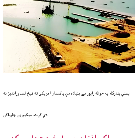
پسني بندرګاه په حواله راپور بے بنياده دې پاکستان امريکې ته هيڅ قسم وړانديز نه
دي کړے،سيکيورټي چارواکي