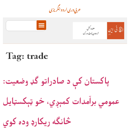
عربي
دری
اردو
انگریزی
Tag:
trade
پاکستان کې د صادراتو ګډ وضعیت:
عمومي برآمدات کمېږي، خو ټېکسټایل
څانګه ریکارډ وده کوي