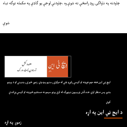
چاودنه په ناواګۍ روډ رامخې ته شوې وه ،چاودنې لوجې يو ګاډې په مکمله توګه تباه
شوې
ايچ ټي اين هغه مهم غږونه او کيسې راوړو چې له مرکزي رسنيو پټ وي. زموږ خبري رښتيني او د پېښو
بشپړ پس منظر لري. هندکُش ټريبيون نيټورک له لرې پرتو سيمو نه مستقيم خبرونه او کيسې وړاندې
کوي
د ايچ ټي اين په اړه
زموږ په اړه