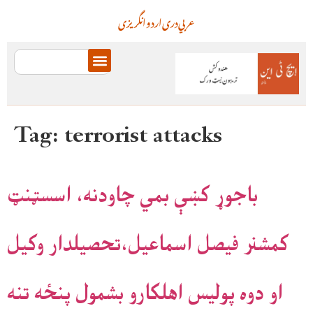
عربي
دری
اردو
انگریزی
Tag:
terrorist attacks
باجوړ کښې بمي چاودنه، اسسټنټ
کمشنر فيصل اسماعيل،تحصيلدار وکيل
او دوه پوليس اهلکارو بشمول پنځه تنه